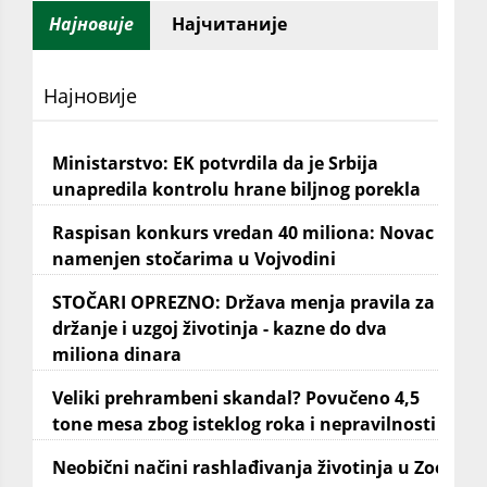
Најновије
Најчитаније
Најновије
Ministarstvo: EK potvrdila da je Srbija
unapredila kontrolu hrane biljnog porekla
Raspisan konkurs vredan 40 miliona: Novac
namenjen stočarima u Vojvodini
STOČARI OPREZNO: Država menja pravila za
držanje i uzgoj životinja - kazne do dva
miliona dinara
Veliki prehrambeni skandal? Povučeno 4,5
tone mesa zbog isteklog roka i nepravilnosti
Neobični načini rashlađivanja životinja u Zoo