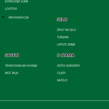
KORIŠĆENJE ŠUMA
LOVSTVO
MEHANIZACIJA
SELO
ŽIVOT NA SELU
TURIZAM
LEPOTE SRBIJE
SAVETI
O NAMA
TRADICIONALNA KUHINJA
ZAŠTO AGROINFO
MOĆ BILJA
CILJEVI
NAČELO