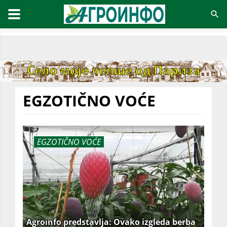
EGZOTIČNO VOĆE
EGZOTIČNO VOĆE
Agroinfo predstavlja: Ovako izgleda berba