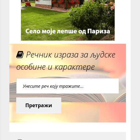
Речник израза за људске
особине и карактере
Претражи