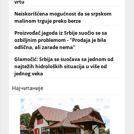
vrtu
Neiskorišćena mogućnost da se srpskom
malinom trguje preko berze
Proizvođač jagoda iz Srbije suočio se sa
ozbiljnim problemom - "Prodaja je bila
odlična, ali zarade nema"
Glamočić: Srbija se suočava sa jednom od
najtežih hidroloških situacija u više od
jednog veka
Најчитаније