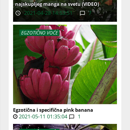
najskupljeg manga na svetu (VIDEO)
2021-04-28 14:53:51
7
EGZOTIČNO VOĆE
Egzotična i specifična pink banana
2021-05-11 01:35:04
1