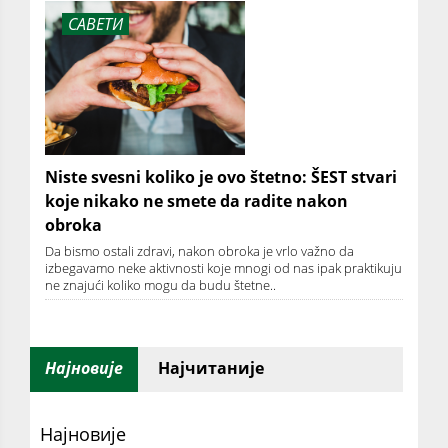
САВЕТИ
Niste svesni koliko je ovo štetno: ŠEST stvari
koje nikako ne smete da radite nakon
obroka
Da bismo ostali zdravi, nakon obroka je vrlo važno da
izbegavamo neke aktivnosti koje mnogi od nas ipak praktikuju
ne znajući koliko mogu da budu štetne..
Најновије
Најчитаније
Најновије