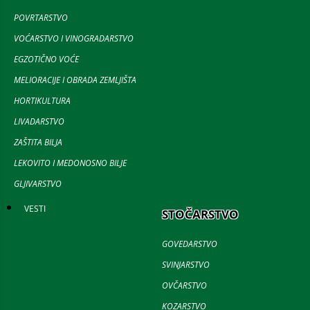
POVRTARSTVO
VOĆARSTVO I VINOGRADARSTVO
EGZOTIČNO VOĆE
MELIORACIJE I OBRADA ZEMLJIŠTA
HORTIKULTURA
LIVADARSTVO
ZAŠTITA BILJA
LEKOVITO I MEDONOSNO BILJE
GLJIVARSTVO
VESTI
STOČARSTVO
GOVEDARSTVO
SVINJARSTVO
OVČARSTVO
KOZARSTVO