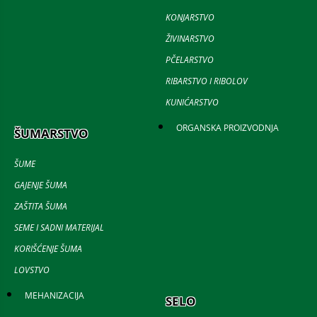
KONJARSTVO
ŽIVINARSTVO
PČELARSTVO
RIBARSTVO I RIBOLOV
KUNIĆARSTVO
ORGANSKA PROIZVODNJA
ŠUMARSTVO
ŠUME
GAJENJE ŠUMA
ZAŠTITA ŠUMA
SEME I SADNI MATERIJAL
KORIŠĆENJE ŠUMA
LOVSTVO
MEHANIZACIJA
SELO