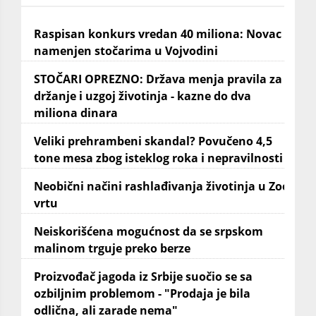
Raspisan konkurs vredan 40 miliona: Novac
namenjen stočarima u Vojvodini
STOČARI OPREZNO: Država menja pravila za
držanje i uzgoj životinja - kazne do dva
miliona dinara
Veliki prehrambeni skandal? Povučeno 4,5
tone mesa zbog isteklog roka i nepravilnosti
Neobični načini rashlađivanja životinja u Zoo
vrtu
Neiskorišćena mogućnost da se srpskom
malinom trguje preko berze
Proizvođač jagoda iz Srbije suočio se sa
ozbiljnim problemom - "Prodaja je bila
odlična, ali zarade nema"