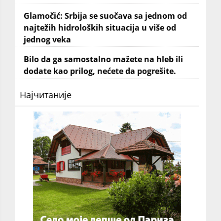
Glamočić: Srbija se suočava sa jednom od
najtežih hidroloških situacija u više od
jednog veka
Bilo da ga samostalno mažete na hleb ili
dodate kao prilog, nećete da pogrešite.
Најчитаније