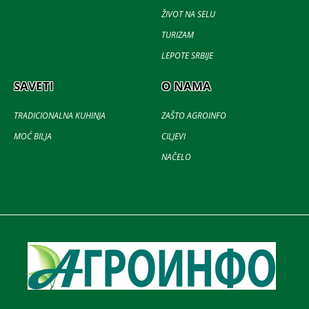
ŽIVOT NA SELU
TURIZAM
LEPOTE SRBIJE
SAVETI
O NAMA
TRADICIONALNA KUHINJA
ZAŠTO AGROINFO
MOĆ BILJA
CILJEVI
NAČELO