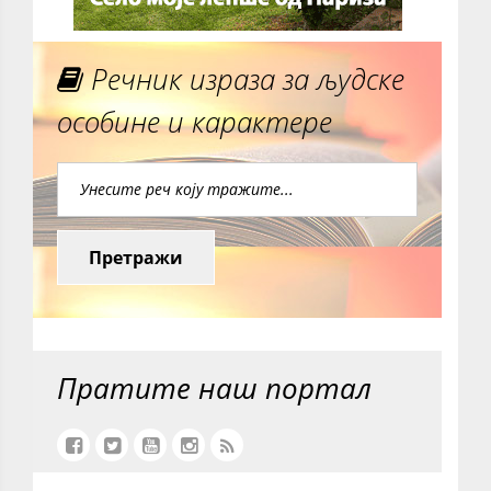
Речник израза за људске
особине и карактере
Претражи
Пратите наш портал