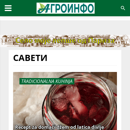
САВЕТИ
TRADICIONALNA KUHINJA
Recept za domaći džem od latica divlje