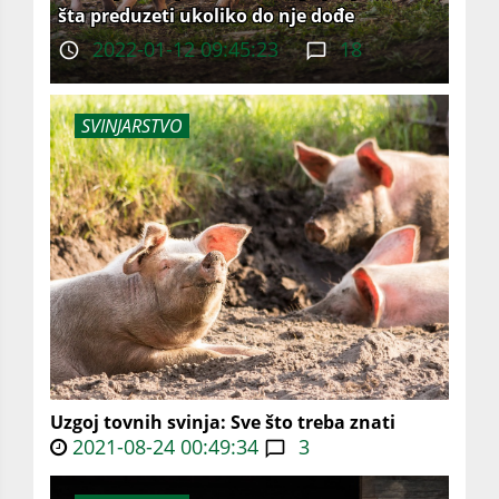
šta preduzeti ukoliko do nje dođe
2022-01-12 09:45:23
18
SVINJARSTVO
Uzgoj tovnih svinja: Sve što treba znati
2021-08-24 00:49:34
3