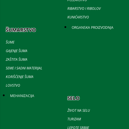
RIBARSTVO I RIBOLOV
KUNIĆARSTVO
ORGANSKA PROIZVODNJA
ŠUMARSTVO
ŠUME
GAJENJE ŠUMA
ZAŠTITA ŠUMA
SEME I SADNI MATERIJAL
KORIŠĆENJE ŠUMA
LOVSTVO
MEHANIZACIJA
SELO
ŽIVOT NA SELU
TURIZAM
LEPOTE SRBIJE