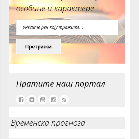
особине и карактере
Претражи
Пратите наш портал
Временска прогноза