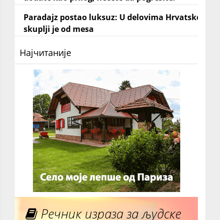
Paradajz postao luksuz: U delovima Hrvatske
skuplji je od mesa
Најчитаније
Речник израза за људске