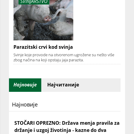
SVINJARSTVO
Parazitski crvi kod svinja
Svinje koje provode na otvorenom ugrožene su nešto više
zbog načina na koji opstaju jaja parazita.
Најновије
Најчитаније
Најновије
STOČARI OPREZNO: Država menja pravila za
držanje i uzgoj životinja - kazne do dva