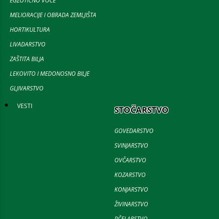
EGZOTIČNO VOĆE
MELIORACIJE I OBRADA ZEMLJIŠTA
HORTIKULTURA
LIVADARSTVO
ZAŠTITA BILJA
LEKOVITO I MEDONOSNO BILJE
GLJIVARSTVO
VESTI
STOČARSTVO
GOVEDARSTVO
SVINJARSTVO
OVČARSTVO
KOZARSTVO
KONJARSTVO
ŽIVINARSTVO
PČELARSTVO