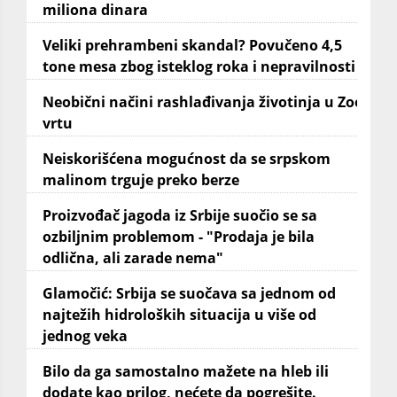
miliona dinara
Veliki prehrambeni skandal? Povučeno 4,5
tone mesa zbog isteklog roka i nepravilnosti
Neobični načini rashlađivanja životinja u Zoo
vrtu
Neiskorišćena mogućnost da se srpskom
malinom trguje preko berze
Proizvođač jagoda iz Srbije suočio se sa
ozbiljnim problemom - "Prodaja je bila
odlična, ali zarade nema"
Glamočić: Srbija se suočava sa jednom od
najtežih hidroloških situacija u više od
jednog veka
Bilo da ga samostalno mažete na hleb ili
dodate kao prilog, nećete da pogrešite.