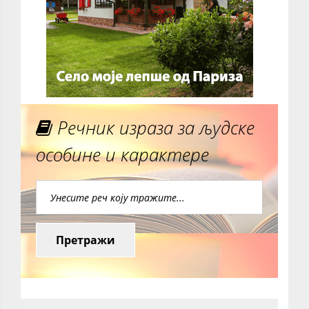
Речник израза за људске
особине и карактере
Претражи