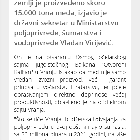
zemlji je proizvedeno skoro
15.000 tona meda, izjavio je
državni sekretar u Ministarstvu
poljoprivrede, šumarstva i
vodoprivrede Vladan Virijević.
On je na otvaranju Osmog pčelarskog
sajma jugoistočnog Balkana "Otvoreni
Balkan" u Vranju istakao da med nije samo
vredan izvozni proizvod, već i garant
prinosa u voćarstvu i ratarstvu, jer pčele
oprašivanjem direktno doprinose većoj
produktivnosti, objavljeno je na oficijelnom
sajtu Vranja.
"Što se tiče Vranja, budžetska izdvajanja za
poljoprivredu u ovoj opštini naglo su rasla,
sa 33 miliona dinara u 2021. godini, na više