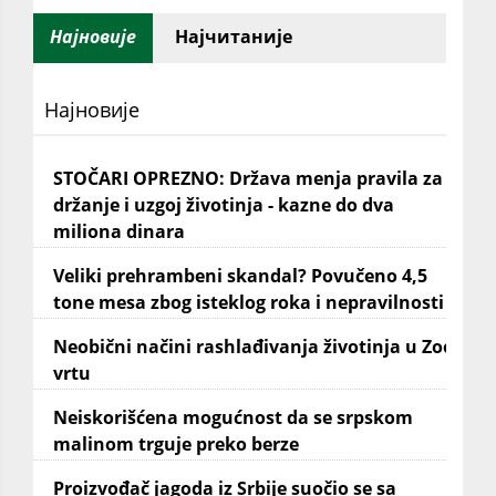
Најновије
Најчитаније
Најновије
STOČARI OPREZNO: Država menja pravila za
držanje i uzgoj životinja - kazne do dva
miliona dinara
Veliki prehrambeni skandal? Povučeno 4,5
tone mesa zbog isteklog roka i nepravilnosti
Neobični načini rashlađivanja životinja u Zoo
vrtu
Neiskorišćena mogućnost da se srpskom
malinom trguje preko berze
Proizvođač jagoda iz Srbije suočio se sa