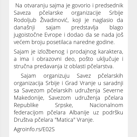
Na otvaranju sajma je govorio i predsednik
Saveza pčelarske organizacije Srbije
Rodoljub Živadinović, koji je naglasio da
današnji sajam predstavlja blago
jugoistočne Evrope i dodao da se nada još
većem broju posetilaca naredne godine.
Sajam je izložbenog i prodajnog karaktera,
a ima i obrazovni deo, pošto uključuje i
stručna predavanja iz oblasti pčelarstva.
Sajam organizuju Savez pčelarskih
organizacija Srbije i Grad Vranje u saradnji
sa Savezom pčelarskih udruženja Severne
Makedonije, Savezom udruženja pčelara
Republike Srpske, Nacionalnom
federacijom pčelara Albanije uz podršku
Društva pčelara "Matica" Vranje.
Agroinfo.rs/E02S