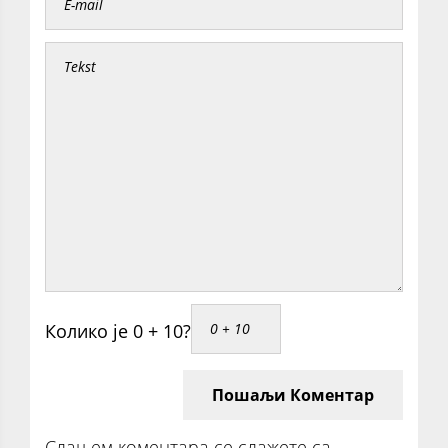
Колико је 0 + 10?
Пошаљи Коментар
Слањем коментара се слажете са