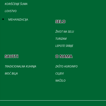
KORIŠĆENJE ŠUMA
LOVSTVO
MEHANIZACIJA
SELO
ŽIVOT NA SELU
TURIZAM
LEPOTE SRBIJE
SAVETI
O NAMA
TRADICIONALNA KUHINJA
ZAŠTO AGROINFO
MOĆ BILJA
CILJEVI
NAČELO