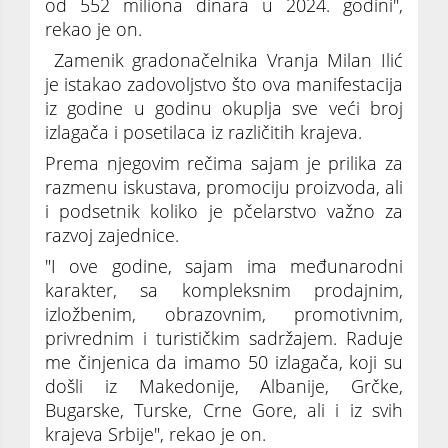
od 552 miliona dinara u 2024. godini",
rekao je on.
Zamenik gradonačelnika Vranja Milan Ilić
je istakao zadovoljstvo što ova manifestacija
iz godine u godinu okuplja sve veći broj
izlagača i posetilaca iz različitih krajeva.
Prema njegovim rečima sajam je prilika za
razmenu iskustava, promociju proizvoda, ali
i podsetnik koliko je pčelarstvo važno za
razvoj zajednice.
"I ove godine, sajam ima međunarodni
karakter, sa kompleksnim prodajnim,
izložbenim, obrazovnim, promotivnim,
privrednim i turističkim sadržajem. Raduje
me činjenica da imamo 50 izlagača, koji su
došli iz Makedonije, Albanije, Grčke,
Bugarske, Turske, Crne Gore, ali i iz svih
krajeva Srbije", rekao je on.