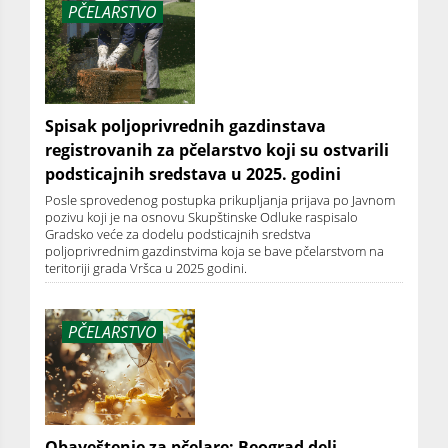
PČELARSTVO
Spisak poljoprivrednih gazdinstava
registrovanih za pčelarstvo koji su ostvarili
podsticajnih sredstava u 2025. godini
Posle sprovedenog postupka prikupljanja prijava po Javnom
pozivu koji je na osnovu Skupštinske Odluke raspisalo
Gradsko veće za dodelu podsticajnih sredstva
poljoprivrednim gazdinstvima koja se bave pčelarstvom na
teritoriji grada Vršca u 2025 godini.
PČELARSTVO
Obaveštenje za pčelare: Beograd deli