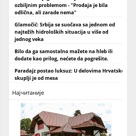
ozbiljnim problemom - "Prodaja je bila
odlična, ali zarade nema"
Glamočić: Srbija se suočava sa jednom od
najtežih hidroloških situacija u više od
jednog veka
Bilo da ga samostalno mažete na hleb ili
dodate kao prilog, nećete da pogrešite.
Paradajz postao luksuz: U delovima Hrvatske
skuplji je od mesa
Најчитаније