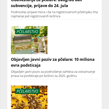
subvencije, prijave do 24. jula
Podnosilac prijave mora i da na registrovanom pčelinjaku ima
najmanje pet registrovanih košnica
PČELARSTVO
Objavljen javni poziv za pčelare: 10 miliona
evra podsticaja
Objavljen javni poziv za podnošenje zahteva za ostvarivanje
prava na podsticaje po košnici za 2025. godinu
PČELARSTVO