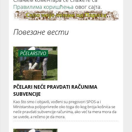
Правилима коришћења
овог сајта.
Повезане вести
PČELARSTVO
PČELARI NEĆE PRAVDATI RAČUNIMA
SUBVENCIJE
Kao što smo i objavili, vođeni su pregovori SPOS-a i
Ministarstva poljoprivrede oko toga do kog broja košnica se
neće pravdati subvencije računima, ako već ta mera mora da
se uvede, a rečeno je da mora.