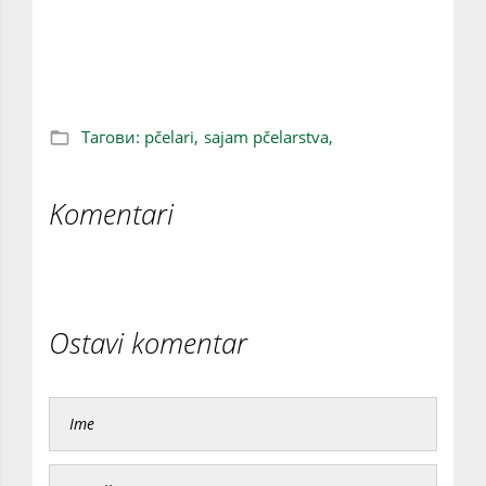
Srbija ima više od 1,1 milion košnica, prošle
godine proizvedeno 15.000 tona meda
Тагови:
pčelari,
sajam pčelarstva,
Komentari
Ostavi komentar