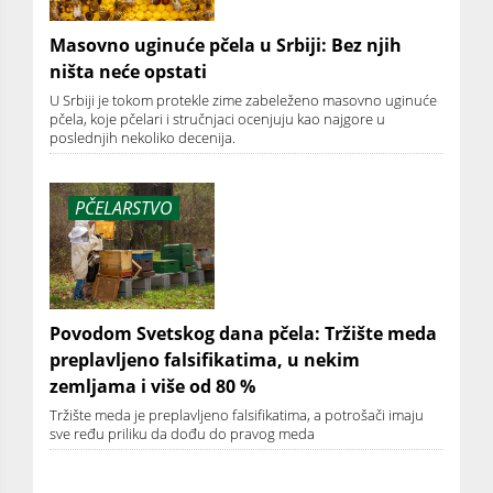
Masovno uginuće pčela u Srbiji: Bez njih
ništa neće opstati
U Srbiji je tokom protekle zime zabeleženo masovno uginuće
pčela, koje pčelari i stručnjaci ocenjuju kao najgore u
poslednjih nekoliko decenija.
PČELARSTVO
Povodom Svetskog dana pčela: Tržište meda
preplavljeno falsifikatima, u nekim
zemljama i više od 80 %
Tržište meda je preplavljeno falsifikatima, a potrošači imaju
sve ređu priliku da dođu do pravog meda