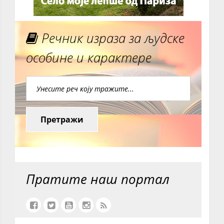
Речник израза за људске
особине и карактере
Претражи
Пратите наш портал