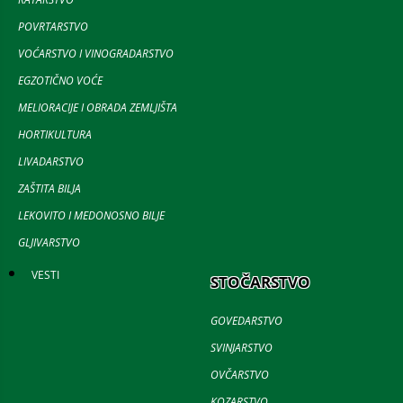
POVRTARSTVO
VOĆARSTVO I VINOGRADARSTVO
EGZOTIČNO VOĆE
MELIORACIJE I OBRADA ZEMLJIŠTA
HORTIKULTURA
LIVADARSTVO
ZAŠTITA BILJA
LEKOVITO I MEDONOSNO BILJE
GLJIVARSTVO
VESTI
STOČARSTVO
GOVEDARSTVO
SVINJARSTVO
OVČARSTVO
KOZARSTVO