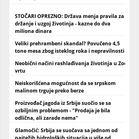
STOČARI OPREZNO: Država menja pravila za
držanje i uzgoj životinja - kazne do dva
miliona dinara
Veliki prehrambeni skandal? Povučeno 4,5
tone mesa zbog isteklog roka i nepravilnosti
Neobični načini rashlađivanja životinja u Zoo
vrtu
Neiskorišćena mogućnost da se srpskom
malinom trguje preko berze
Proizvođač jagoda iz Srbije suočio se sa
ozbiljnim problemom - "Prodaja je bila
odlična, ali zarade nema"
Glamočić: Srbija se suočava sa jednom od
najtežih hidroloških situacija u više od