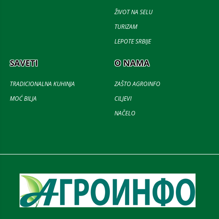
ŽIVOT NA SELU
TURIZAM
LEPOTE SRBIJE
SAVETI
O NAMA
TRADICIONALNA KUHINJA
ZAŠTO AGROINFO
MOĆ BILJA
CILJEVI
NAČELO