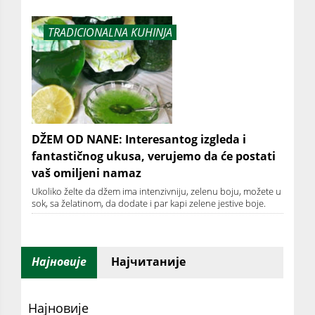
TRADICIONALNA KUHINJA
DŽEM OD NANE: Interesantog izgleda i
fantastičnog ukusa, verujemo da će postati
vaš omiljeni namaz
Ukoliko želte da džem ima intenzivniju, zelenu boju, možete u
sok, sa želatinom, da dodate i par kapi zelene jestive boje.
Најновије
Најчитаније
Најновије