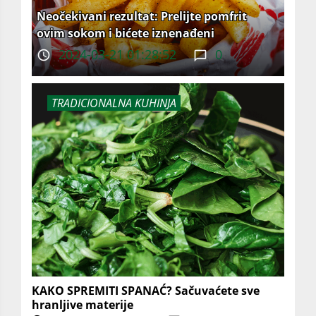
Neočekivani rezultat: Prelijte pomfrit
ovim sokom i bićete iznenađeni
2024-03-21 01:28:52
0
TRADICIONALNA KUHINJA
KAKO SPREMITI SPANAĆ? Sačuvaćete sve
hranljive materije