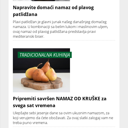
Napravite domaći namaz od plavog
patlidžana
Plavi patlidžan je glavni junak našeg današnjeg domaćeg
namaza. U kombinaciji sa belim lukom i maslinovim uljem,
ovaj namaz od plavog patlidžana predstavlja pravi
mediteranski biser.
TRADICIONALNA KUHINJA
Pripremiti savršen NAMAZ OD KRUŠKE za
svega sat vremena
Ulepšajte sebi jesenje dane sa ovim ukusnim namazom, za
koji verujemo da ćete obožavati. Za ovaj slatki zalogaj vam ne
treba puno vremena.