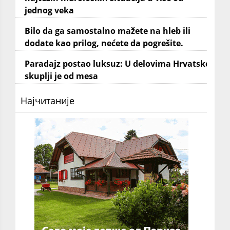
jednog veka
Bilo da ga samostalno mažete na hleb ili
dodate kao prilog, nećete da pogrešite.
Paradajz postao luksuz: U delovima Hrvatske
skuplji je od mesa
Најчитаније