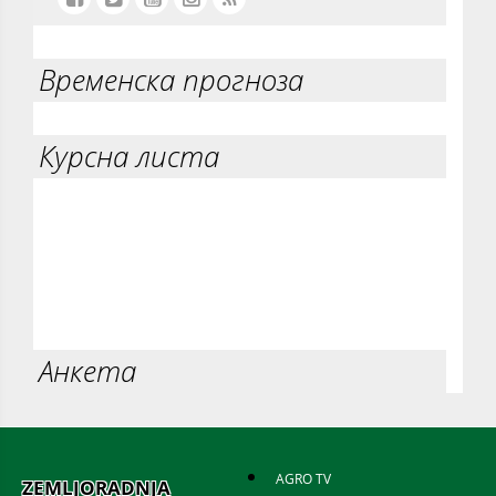
Временска прогноза
Курсна листа
Анкета
AGRO TV
ZEMLJORADNJA