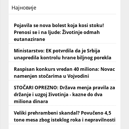
Најновије
Pojavila se nova bolest koja kosi stoku!
Prenosi se i na ljude: Životinje odmah
eutanazirane
Ministarstvo: EK potvrdila da je Srbija
unapredila kontrolu hrane biljnog porekla
Raspisan konkurs vredan 40 miliona: Novac
namenjen stočarima u Vojvodini
STOČARI OPREZNO: Država menja pravila za
držanje i uzgoj životinja - kazne do dva
miliona dinara
Veliki prehrambeni skandal? Povučeno 4,5
tone mesa zbog isteklog roka i nepravilnosti