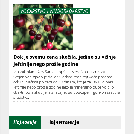
VOĆARSTVO I VINOGRADARSTVO
Dok je svemu cena skočila, jedino su višnje
jeftinije nego prošle godine
Vlasnik plantaže višanja u opštini Merošina Hranislav
Stojanović izjavio je da je 99 odsto roda tog voća prodato
otkupljivačima po ceni od 40 dinara, što je za 10-15 dinara
jeftinije nego prošle godine iako je mineralno đubrivo bilo
dva-tri puta skuplje, a značajno su poskupeli i gorivo i zaštitna
sredstva.
Најновије
Најчитаније