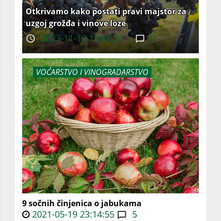
Otkrivamo kako postati pravi majstor za
uzgoj grožđa i vinove loze
2023-11-13 19:45:37
0
VOĆARSTVO I VINOGRADARSTVO
9 sočnih činjenica o jabukama
2021-05-19 23:14:55
5