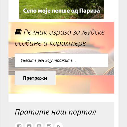
Речник израза за људске
особине и карактере
Претражи
Пратите наш портал