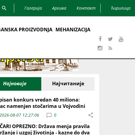
Галерија
Архива
Контакт
Ћирилица
ANSKA PROIZVODNJA
MEHANIZACIJA
Најновије
Најчитаније
pisan konkurs vredan 40 miliona:
ac namenjen stočarima u Vojvodini
2026-08-07 12:27:06
0
ČARI OPREZNO: Država menja pravila
ržanje i uzgoj životinja - kazne do dva