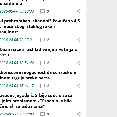
iona dinara
2026-08-06 03:18:33
0
iki prehrambeni skandal? Povučeno 4,5
e mesa zbog isteklog roka i
ravilnosti
2026-08-06 02:27:21
0
bični načini rashlađivanja životinja u
 vrtu
2026-08-05 12:51:40
0
skorišćena mogućnost da se srpskom
inom trguje preko berze
2026-08-03 15:41:17
0
zvođač jagoda iz Srbije suočio se sa
iljnim problemom - "Prodaja je bila
ična, ali zarade nema"
2026-07-31 23:08:03
0