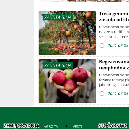
Treća genera
ZAŠTITA BILJA
zasada od št
U zavisnosti od so
nalaze u različiti
se aktivnost treć
2021-08-05
Registrovana
ZAŠTITA BILJA
neophodna z
U zavisnosti od so
fazama razvoja pl
jabukinog smotavc
2021-07-05
ZEMLJORADNJA
STOČARSTVO
AGRO TV
VESTI