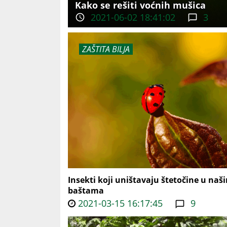
Kako se rešiti voćnih mušica
2021-06-02 18:41:02
3
ZAŠTITA BILJA
Insekti koji uništavaju štetočine u naš
baštama
2021-03-15 16:17:45
9