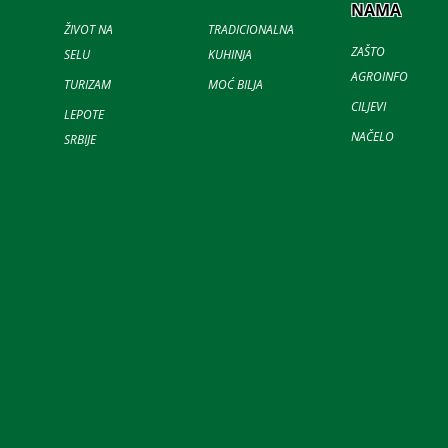
NAMA
ŽIVOT NA
TRADICIONALNA
ZAŠTO
SELU
KUHINJA
AGROINFO
TURIZAM
MOĆ BILJA
CILJEVI
LEPOTE
NAČELO
SRBIJE