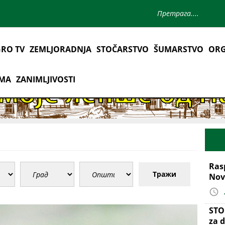
RO TV
ZEMLJORADNJA
STOČARSTVO
ŠUMARSTVO
ORG
AMA
ZANIMLJIVOSTI
Ras
Тражи
Nov
STO
za d