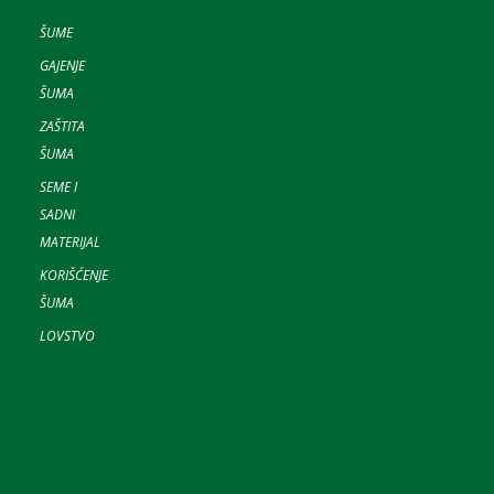
ŠUME
GAJENJE
ŠUMA
ZAŠTITA
ŠUMA
SEME I
SADNI
MATERIJAL
KORIŠĆENJE
ŠUMA
LOVSTVO