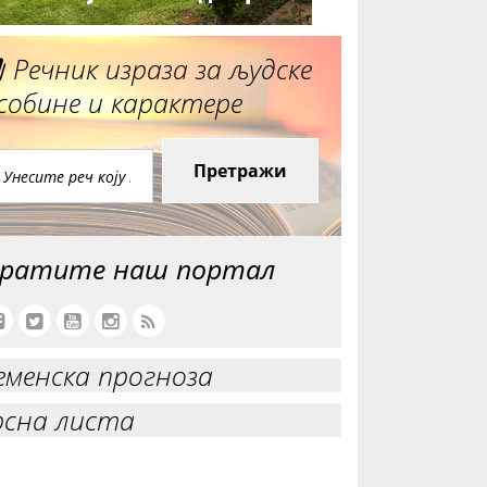
Речник израза за људске
собине и карактере
Претражи
ратите наш портал
еменска прогноза
рсна листа