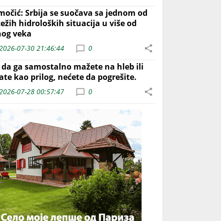
močić: Srbija se suočava sa jednom od
ežih hidroloških situacija u više od
nog veka
2026-07-30 21:46:44
0
o da ga samostalno mažete na hleb ili
ate kao prilog, nećete da pogrešite.
2026-07-28 00:57:47
0