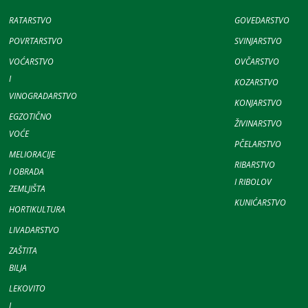
RATARSTVO
GOVEDARSTVO
POVRTARSTVO
SVINJARSTVO
VOĆARSTVO
OVČARSTVO
I
KOZARSTVO
VINOGRADARSTVO
KONJARSTVO
EGZOTIČNO
ŽIVINARSTVO
VOĆE
PČELARSTVO
MELIORACIJE
RIBARSTVO
I OBRADA
I RIBOLOV
ZEMLJIŠTA
KUNIĆARSTVO
HORTIKULTURA
LIVADARSTVO
ZAŠTITA
BILJA
LEKOVITO
I