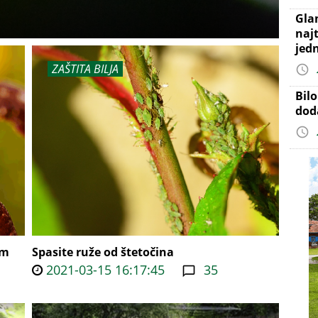
Gla
najt
jed
ZAŠTITA BILJA
Bil
dod
im
Spasite ruže od štetočina
2021-03-15 16:17:45
35