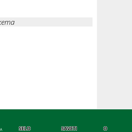
кета
SELO
SAVETI
O
JA