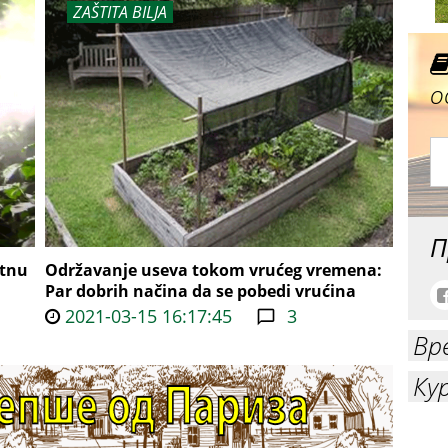
ZAŠTITA BILJA
о
П
otnu
Održavanje useva tokom vrućeg vremena:
Par dobrih načina da se pobedi vrućina
2021-03-15 16:17:45
3
Вр
Ку