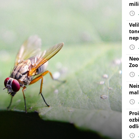
mil
Vel
ton
nep
Neo
Zoo
Nei
mal
Proi
ozb
odl