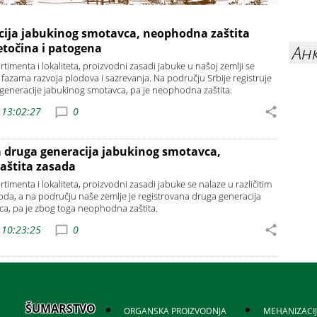
cija jabukinog smotavca, neophodna zaštita
Ан
etočina i patogena
rtimenta i lokaliteta, proizvodni zasadi jabuke u našoj zemlji se
m fazama razvoja plodova i sazrevanja. Na području Srbije registruje
e generacije jabukinog smotavca, pa je neophodna zaštita.
 13:02:27
0
 druga generacija jabukinog smotavca,
aštita zasada
rtimenta i lokaliteta, proizvodni zasadi jabuke se nalaze u različitim
oda, a na području naše zemlje je registrovana druga generacija
a, pa je zbog toga neophodna zaštita.
 10:23:25
0
ŠUMARSTVO
ORGANSKA PROIZVODNJA
MEHANIZACI