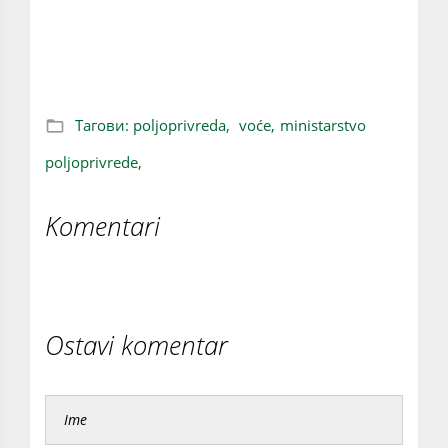
očekuje 46,5 odsto više voća nego prošle
godine
Тагови:
poljoprivreda,
voće,
ministarstvo
poljoprivrede,
Komentari
Ostavi komentar