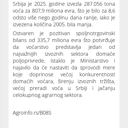
Srbija je 2025. godine izvezla 287.056 tona
voća za 807,9 miliona evra, što je bilo za 8,6
odsto više nego godinu dana ranije, iako je
izvezena količina 2005. bila manja.
Ostvaren je pozitivan spoljnotrgovinski
bilans od 335,7 miliona evra što potvrđuje
da voćarstvo predstavlja jedan od
najvažnijih izvoznih sektora domaće
poljoprivrede, istaklo je Ministarstvo i
najavilo da će nastaviti da sprovodi mere
koje doprinose većoj konkurentnosti
domaćih voćara, širenju izvoznih tržišta,
većoj preradi voća u Srbiji i jačanju
celokupnog agrarnog sektora.
Agroinfo.rs/B08S
Ministarstvo poljoprivrede: U Srbiji se