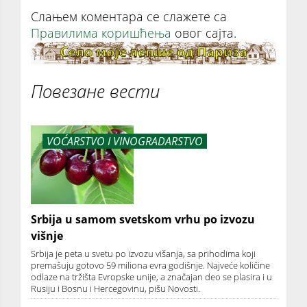
Слањем коментара се слажете са
Правилима коришћења
овог сајта.
Повезане вести
VOĆARSTVO I VINOGRADARSTVO
Srbija u samom svetskom vrhu po izvozu
višnje
Srbija je peta u svetu po izvozu višanja, sa prihodima koji
premašuju gotovo 59 miliona evra godišnje. Najveće količine
odlaze na tržišta Evropske unije, a značajan deo se plasira i u
Rusiju i Bosnu i Hercegovinu, pišu Novosti.