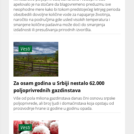
apelovalo je na stočare da blagovremeno preduzmu sve
neophodne mere kako bi tokom predstojećeg letnjeg perioda
obezbedili dovoljne količine vode za napajanje životinja,
naročito na područjima gde usled visokih temperatura i
smanjene količine padavina može doći do smanjenja
izdašnosti ili presušivanja prirodnih izvorišta.
Vesti
Za osam godina u Srbiji nestalo 62.000
poljoprivrednih gazdinstava
Više od pola miliona gazdinstava danas čini osnovu srpske
poljoprivrede, ali broj ljudi i domaćinstava koja opstaju od
proizvodnje hrane iz godine u godinu opada.
Vesti