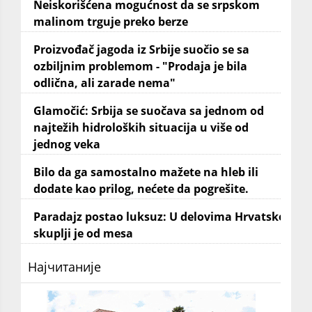
Neiskorišćena mogućnost da se srpskom
malinom trguje preko berze
Proizvođač jagoda iz Srbije suočio se sa
ozbiljnim problemom - "Prodaja je bila
odlična, ali zarade nema"
Glamočić: Srbija se suočava sa jednom od
najtežih hidroloških situacija u više od
jednog veka
Bilo da ga samostalno mažete na hleb ili
dodate kao prilog, nećete da pogrešite.
Paradajz postao luksuz: U delovima Hrvatske
skuplji je od mesa
Најчитаније