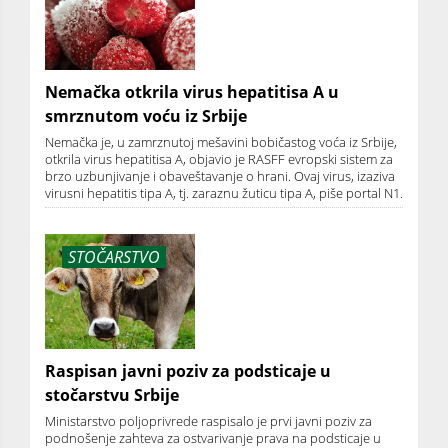
Nemačka otkrila virus hepatitisa A u
smrznutom voću iz Srbije
Nemačka je, u zamrznutoj mešavini bobičastog voća iz Srbije,
otkrila virus hepatitisa A, objavio je RASFF evropski sistem za
brzo uzbunjivanje i obaveštavanje o hrani. Ovaj virus, izaziva
virusni hepatitis tipa A, tj. zaraznu žuticu tipa A, piše portal N1.
STOČARSTVO
Raspisan javni poziv za podsticaje u
stočarstvu Srbije
Ministarstvo poljoprivrede raspisalo je prvi javni poziv za
podnošenje zahteva za ostvarivanje prava na podsticaje u