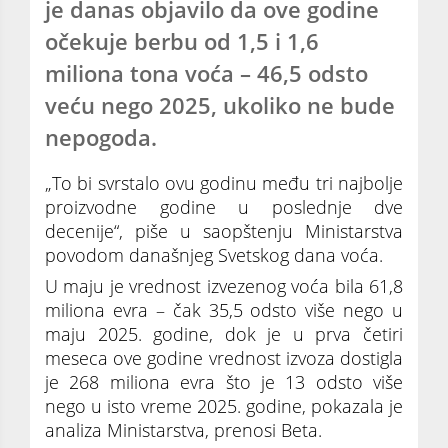
je danas objavilo da ove godine
očekuje berbu od 1,5 i 1,6
miliona tona voća – 46,5 odsto
veću nego 2025, ukoliko ne bude
nepogoda.
„To bi svrstalo ovu godinu među tri najbolje
proizvodne godine u poslednje dve
decenije“, piše u saopštenju Ministarstva
povodom današnjeg Svetskog dana voća.
U maju je vrednost izvezenog voća bila 61,8
miliona evra – čak 35,5 odsto više nego u
maju 2025. godine, dok je u prva četiri
meseca ove godine vrednost izvoza dostigla
je 268 miliona evra što je 13 odsto više
nego u isto vreme 2025. godine, pokazala je
analiza Ministarstva, prenosi Beta.