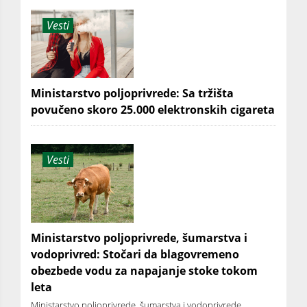
Vesti
Ministarstvo poljoprivrede: Sa tržišta
povučeno skoro 25.000 elektronskih cigareta
Vesti
Ministarstvo poljoprivrede, šumarstva i
vodoprivred: Stočari da blagovremeno
obezbede vodu za napajanje stoke tokom
leta
Ministarstvo poljoprivrede, šumarstva i vodoprivrede