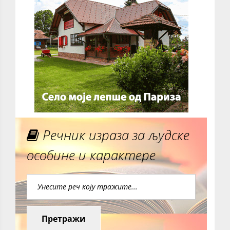
Речник израза за људске
особине и карактере
Претражи