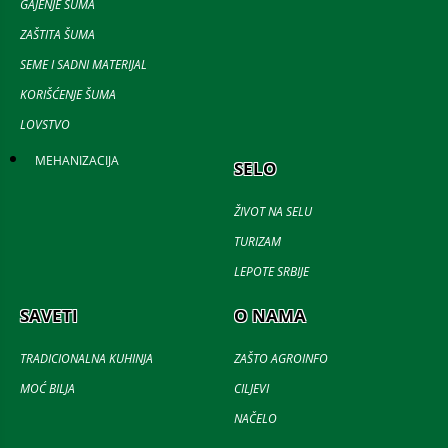
GAJENJE ŠUMA
ZAŠTITA ŠUMA
SEME I SADNI MATERIJAL
KORIŠĆENJE ŠUMA
LOVSTVO
MEHANIZACIJA
SELO
ŽIVOT NA SELU
TURIZAM
LEPOTE SRBIJE
SAVETI
O NAMA
TRADICIONALNA KUHINJA
ZAŠTO AGROINFO
MOĆ BILJA
CILJEVI
NAČELO