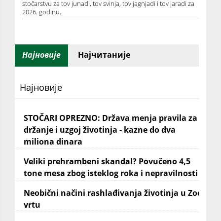
stočarstvu za tov junadi, tov svinja, tov jagnjadi i tov jaradi za
2026. godinu.
Најновије
Најчитаније
Најновије
STOČARI OPREZNO: Država menja pravila za
držanje i uzgoj životinja - kazne do dva
miliona dinara
Veliki prehrambeni skandal? Povučeno 4,5
tone mesa zbog isteklog roka i nepravilnosti
Neobični načini rashlađivanja životinja u Zoo
vrtu