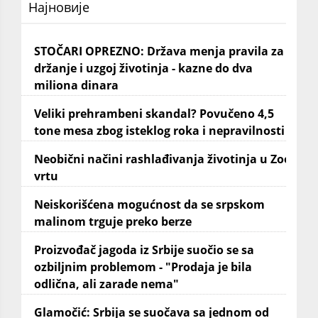
Најновије
STOČARI OPREZNO: Država menja pravila za
držanje i uzgoj životinja - kazne do dva
miliona dinara
Veliki prehrambeni skandal? Povučeno 4,5
tone mesa zbog isteklog roka i nepravilnosti
Neobični načini rashlađivanja životinja u Zoo
vrtu
Neiskorišćena mogućnost da se srpskom
malinom trguje preko berze
Proizvođač jagoda iz Srbije suočio se sa
ozbiljnim problemom - "Prodaja je bila
odlična, ali zarade nema"
Glamočić: Srbija se suočava sa jednom od