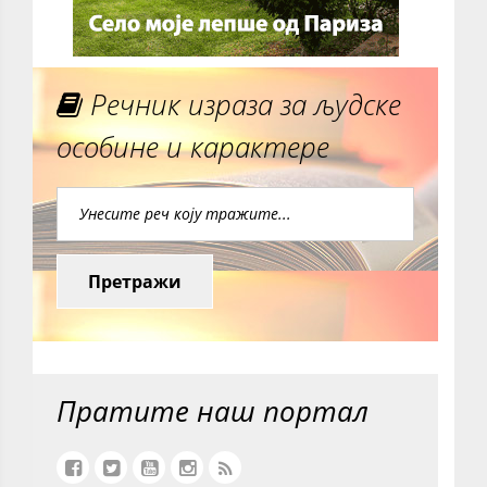
Речник израза за људске
особине и карактере
Претражи
Пратите наш портал