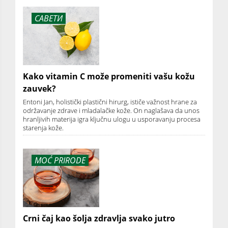
САВЕТИ
Kako vitamin C može promeniti vašu kožu
zauvek?
Entoni Jan, holistički plastični hirurg, ističe važnost hrane za
održavanje zdrave i mladalačke kože. On naglašava da unos
hranljivih materija igra ključnu ulogu u usporavanju procesa
starenja kože.
MOĆ PRIRODE
Crni čaj kao šolja zdravlja svako jutro