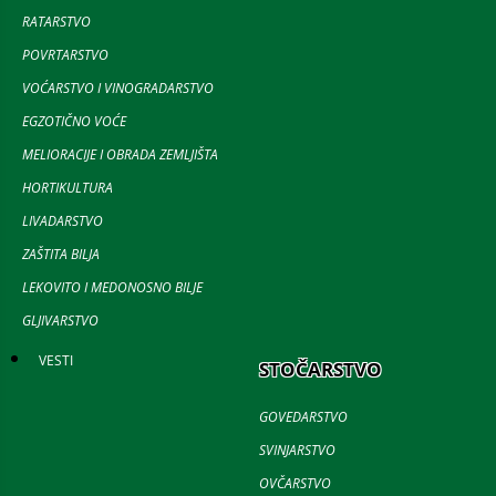
RATARSTVO
POVRTARSTVO
VOĆARSTVO I VINOGRADARSTVO
EGZOTIČNO VOĆE
MELIORACIJE I OBRADA ZEMLJIŠTA
HORTIKULTURA
LIVADARSTVO
ZAŠTITA BILJA
LEKOVITO I MEDONOSNO BILJE
GLJIVARSTVO
VESTI
STOČARSTVO
GOVEDARSTVO
SVINJARSTVO
OVČARSTVO