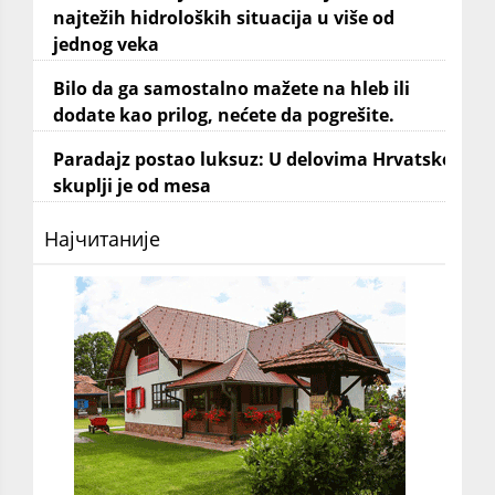
najtežih hidroloških situacija u više od
jednog veka
Bilo da ga samostalno mažete na hleb ili
dodate kao prilog, nećete da pogrešite.
Paradajz postao luksuz: U delovima Hrvatske
skuplji je od mesa
Најчитаније