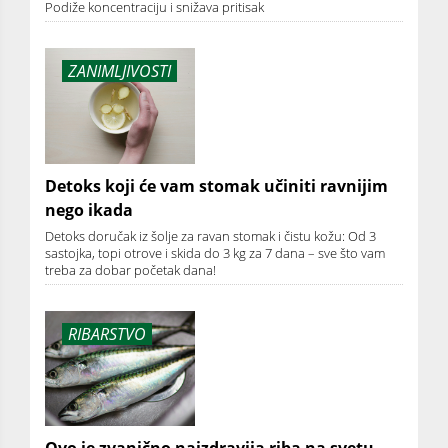
Podiže koncentraciju i snižava pritisak
ZANIMLJIVOSTI
Detoks koji će vam stomak učiniti ravnijim
nego ikada
Detoks doručak iz šolje za ravan stomak i čistu kožu: Od 3
sastojka, topi otrove i skida do 3 kg za 7 dana – sve što vam
treba za dobar početak dana!
RIBARSTVO
Ovo je zvanično najzdravija riba na svetu