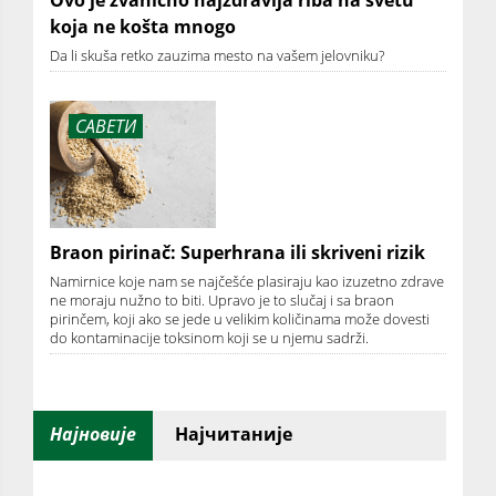
koja ne košta mnogo
Da li skuša retko zauzima mesto na vašem jelovniku?
САВЕТИ
Braon pirinač: Superhrana ili skriveni rizik
Namirnice koje nam se najčešće plasiraju kao izuzetno zdrave
ne moraju nužno to biti. Upravo je to slučaj i sa braon
pirinčem, koji ako se jede u velikim količinama može dovesti
do kontaminacije toksinom koji se u njemu sadrži.
Најновије
Најчитаније