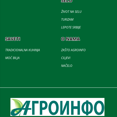
SELO
ŽIVOT NA SELU
TURIZAM
LEPOTE SRBIJE
SAVETI
O NAMA
TRADICIONALNA KUHINJA
ZAŠTO AGROINFO
MOĆ BILJA
CILJEVI
NAČELO