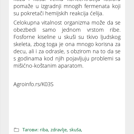
pomaže u izgradnji mnogih fermenata koji
su pokretači hemijskih reakcija ćelija.
Celokupna vitalnost organizma može da se
obezbedi samo jednom vrstom ribe.
Fosforne kiseline u skuši su tkivo ljudskog
skeleta, zbog toga je ona mnogo korisna za
decu, ali i za odrasle, s obzirom na to da se
s godinama kod njih pojavljuju problemi sa
mišićno-koštanim aparatom.
Agroinfo.rs/K03S
Najzdravija riba na svetu: Jeftinija od lososa
i puna benefita!
Тагови:
riba,
zdravlje,
skuša,