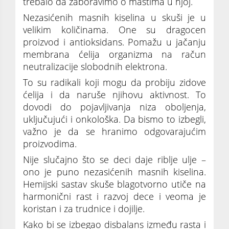
trebalo da zaboravimo o mastima u njoj.
Nezasićenih masnih kiselina u skuši je u
velikim količinama. One su dragocen
proizvod i antioksidans. Pomažu u jačanju
membrana ćelija organizma na račun
neutralizacije slobodnih elektrona.
To su radikali koji mogu da probiju zidove
ćelija i da naruše njihovu aktivnost. To
dovodi do pojavljivanja niza oboljenja,
uključujući i onkološka. Da bismo to izbegli,
važno je da se hranimo odgovarajućim
proizvodima.
Nije slučajno što se deci daje riblje ulje –
ono je puno nezasićenih masnih kiselina.
Hemijski sastav skuše blagotvorno utiče na
harmonični rast i razvoj dece i veoma je
koristan i za trudnice i dojilje.
Kako bi se izbegao disbalans između rasta i