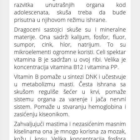
razvitka unutrašnjih organa kod
adolescenata, skuša treba da bude
prisutna u njihovom režimu ishrane.
Dragoceni sastojci skuše su i mineralne
materije. Ona sadrži kalijum, fosfor, fluor,
sumpor, cink, hlor, natrijum. To su
mikroelementi ogromne koristi. Celi spektar
vitamina B je sadržan u ovoj ribi. Velika je
koncentracija vitamina B12 i vitamina PP.
Vitamin B pomaže u sintezi DNK i učestvuje
u metabolizmu masti. Česta ishrana sa
skušom reguliše šećer u krvi, pomaže
sistemu organa za varenje i jača nervni
sistem. Pomaže u stvaranju hemoglobina i
zasićenju kiseonikom.
Zahvaljujući mastima i nezasićenim masnim
kiselinama ona je mnogo korisna za mozak,
kožu i kosu. Velika koncentracija fosfora