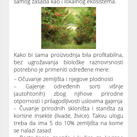
samog zasada kao i lokalnog ekosistema.
Kako bi sama proizvodnja bila profitabilna,
bez ugrožavanja biološke raznovrsnosti
potrebno je primeniti određene mere:
– Očuvanje zemljišta i njegove plodnosti
– Gajenje određenih sorti višnje
(autohtonih) zbog njihove prirodne
otpornosti i prilagodljivosti uslovima gajenja
– Čuvanje prirodnih skloništa i staništa za
korisne insekte (livade, živice). Takvu ulogu
treba da ima 5 do 10% zemljišta na kome
se nalazi zasad