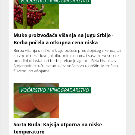
VOĆARSTVO I VINOGRADARSTVO
Muke proizvođača višanja na jugu Srbije -
Berba počela a otkupna cena niska
Berba višanja u niškom kraju počeće predstojećeg vikenda, ali
su voćari nezadovoljni otkupnim cenama i sasvim izvesno će
pojedini odustati od berbe, rekao je agenciji Beta Hranislav
Stojanović, stručni saradnik za voćarstvo u opštini Merošina,
čuvenoj po višnjama.
VOĆARSTVO I VINOGRADARSTVO
Sorta Buda: Kajsija otporna na niske
temperature