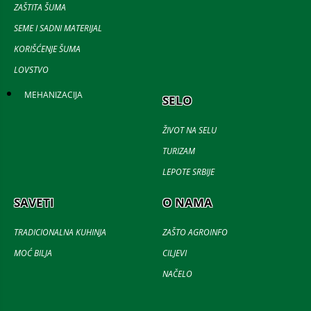
ZAŠTITA ŠUMA
SEME I SADNI MATERIJAL
KORIŠĆENJE ŠUMA
LOVSTVO
MEHANIZACIJA
SELO
ŽIVOT NA SELU
TURIZAM
LEPOTE SRBIJE
SAVETI
O NAMA
TRADICIONALNA KUHINJA
ZAŠTO AGROINFO
MOĆ BILJA
CILJEVI
NAČELO