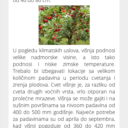
od 40 do 80 cm.
U pogledu klimatskih uslova, višnja podnosi
velike nadmorske visine, a isto tako
podnosi i niske zimske temperature.
Trebalo bi izbegavati lokacije sa velikom
količinom padavina u periodu cvetanja i
zrenja plodova. Cvet višnje je, za razliku od
cveta drugih voćnih vrsta, vrlo otporan na
prolećne mrazeve. Višnja se može gajiti i na
sušnim površinama sa nivoom padavina od
400 do 500 mm godišnje. Najveće potrebe
za padavinama su od aprila do septembra,
kad višnji pogoduje od 360 do 420 mm