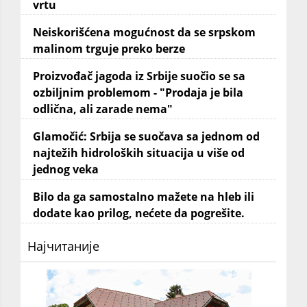
vrtu
Neiskorišćena mogućnost da se srpskom
malinom trguje preko berze
Proizvođač jagoda iz Srbije suočio se sa
ozbiljnim problemom - "Prodaja je bila
odlična, ali zarade nema"
Glamočić: Srbija se suočava sa jednom od
najtežih hidroloških situacija u više od
jednog veka
Bilo da ga samostalno mažete na hleb ili
dodate kao prilog, nećete da pogrešite.
Најчитаније