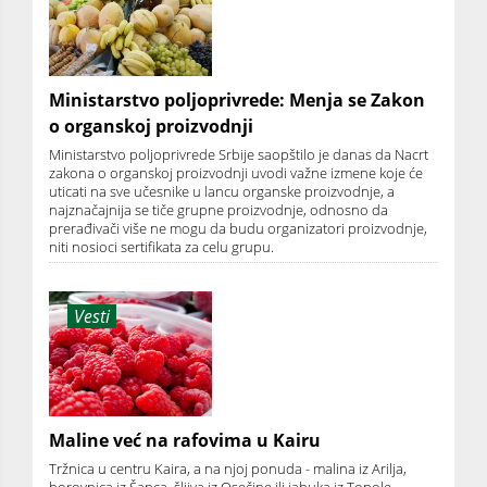
Ministarstvo poljoprivrede: Menja se Zakon
o organskoj proizvodnji
Ministarstvo poljoprivrede Srbije saopštilo je danas da Nacrt
zakona o organskoj proizvodnji uvodi važne izmene koje će
uticati na sve učesnike u lancu organske proizvodnje, a
najznačajnija se tiče grupne proizvodnje, odnosno da
prerađivači više ne mogu da budu organizatori proizvodnje,
niti nosioci sertifikata za celu grupu.
Vesti
Maline već na rafovima u Kairu
Tržnica u centru Kaira, a na njoj ponuda - malina iz Arilja,