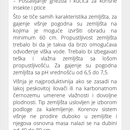
– Postavljanje gnezda i kućica za korisne
insekte i ptice
Što se tiče samih karakteristika zemljišta, za
gajenje višnje pogodna su zemljišta na
kojima je moguće izvršiti obradu na
minimum 60 cm. Propustljivost zemljišta
trebalo bi da je takva da brzo omogućava
odvođenje viška vode. Trebalo bi izbegavati
teška i vlažna zemljišta sa lošom
propustljivošću. Za gajenje su pogodna
zemljišta sa pH vrednošću od 6,5 do 7,5.
Višnja je najproduktivnija ako se zasadi na
lakoj peskovitoj ilovači ili na karbonatnom
černozemu umerene vlažnosti i dovoljne
plodnosti. Tip zemljišta uslovljen je izborom
podloge za kalemljenje. Korenov sistem
višnje ne prodire duboko u zemljište i
njegova osnovna masa nalazi se na dubini