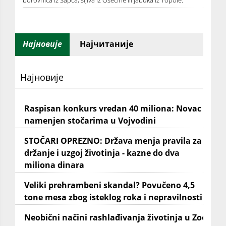
borovnica iz Šapca, šljiva iz Osečine ili jabuka iz Topole.
Најновије
Најчитаније
Најновије
Raspisan konkurs vredan 40 miliona: Novac
namenjen stočarima u Vojvodini
STOČARI OPREZNO: Država menja pravila za
držanje i uzgoj životinja - kazne do dva
miliona dinara
Veliki prehrambeni skandal? Povučeno 4,5
tone mesa zbog isteklog roka i nepravilnosti
Neobični načini rashlađivanja životinja u Zoo