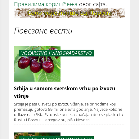
Правилима коришћења
овог сајта.
Повезане вести
VOĆARSTVO I VINOGRADARSTVO
Srbija u samom svetskom vrhu po izvozu
višnje
Srbija je peta u svetu po izvozu višanja, sa prihodima koji
premašuju gotovo 59 miliona evra godišnje. Najveće količine
odlaze na tržišta Evropske unije, a značajan deo se plasira i u
Rusiju i Bosnu i Hercegovinu, pišu Novosti.