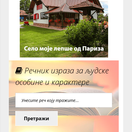
Речник израза за људске
особине и карактере
Претражи