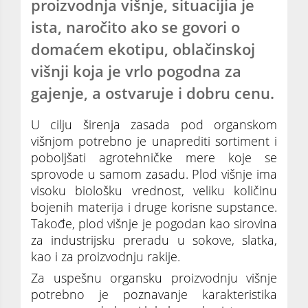
proizvodnja višnje, situacijia je
ista, naročito ako se govori o
domaćem ekotipu, oblačinskoj
višnji koja je vrlo pogodna za
gajenje, a ostvaruje i dobru cenu.
U cilju širenja zasada pod organskom
višnjom potrebno je unaprediti sortiment i
poboljšati agrotehničke mere koje se
sprovode u samom zasadu. Plod višnje ima
visoku biološku vrednost, veliku količinu
bojenih materija i druge korisne supstance.
Takođe, plod višnje je pogodan kao sirovina
za industrijsku preradu u sokove, slatka,
kao i za proizvodnju rakije.
Za uspešnu organsku proizvodnju višnje
potrebno je poznavanje karakteristika