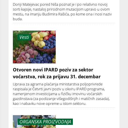
Donji Matejevac pored Niša poznat je i po relativno novoj
sorti kajsije, nastaloj prirodnom mutacijom upravo u ovom
mestu, na imanju Budimira Rašića, po kome ona i nosi naziv
buda.
Vesti
Otvoren novi IPARD poziv za sektor
voćarstva, rok za prijavu 31. decembar
Uprava za agrarna plaćanja ministarstva poljoprivrede
raspisala je Četvrti javni poziv u okviru IPARD programa,
namenjenom investicijama u fizičku imovinu voćarskih
gazdinstava (za podizanje višegodišnjih i matičnih zasada),
kao i nabavku nove opreme u istom sektoru.
ORGANSKA PROIZVODNJA