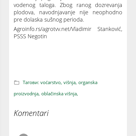
vodenog taloga. Zbog ranog dozrevanja
plodova, navodnjavanje nije neophodno
pre dolaska sušnog perioda.
Agroinfo.rs/agrotvv.net/Vladimir Stanković,
PSSS Negotin
Preduslovi i specifičnosti uzgoja organske
višnje
Тагови:
voćarstvo,
višnja,
organska
proizvodnja,
oblačinska višnja,
Komentari