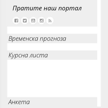
Пратите наш портал
Временска прогноза
Курсна листа
Анкета