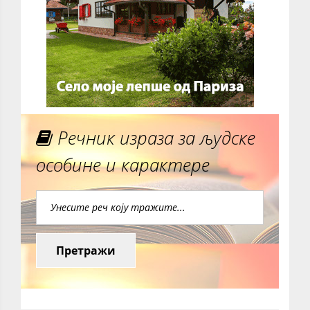
Речник израза за људске
особине и карактере
Претражи