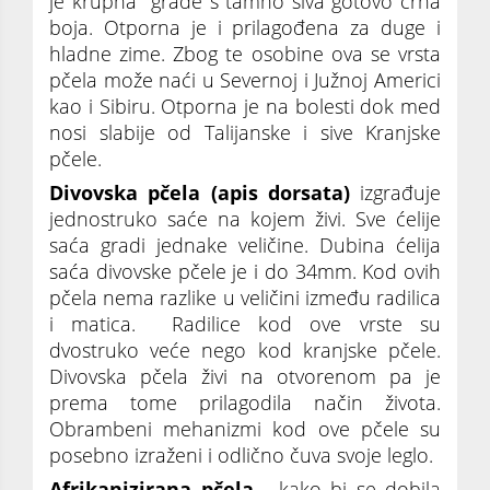
je krupna građe s tamno siva gotovo crna
boja. Otporna je i prilagođena za duge i
hladne zime. Zbog te osobine ova se vrsta
pčela može naći u Severnoj i Južnoj Americi
kao i Sibiru. Otporna je na bolesti dok med
nosi slabije od Talijanske i sive Kranjske
pčele.
Divovska pčela (apis dorsata)
izgrađuje
jednostruko saće na kojem živi. Sve ćelije
saća gradi jednake veličine. Dubina ćelija
saća divovske pčele je i do 34mm. Kod ovih
pčela nema razlike u veličini između radilica
i matica. Radilice kod ove vrste su
dvostruko veće nego kod kranjske pčele.
Divovska pčela živi na otvorenom pa je
prema tome prilagodila način života.
Obrambeni mehanizmi kod ove pčele su
posebno izraženi i odlično čuva svoje leglo.
Afrikanizirana pčela
- kako bi se dobila