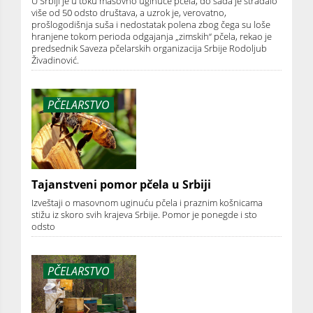
U Srbiji je u toku masovno uginuće pčela, do sada je stradalo
više od 50 odsto društava, a uzrok je, verovatno,
prošlogodišnja suša i nedostatak polena zbog čega su loše
hranjene tokom perioda odgajanja „zimskih“ pčela, rekao je
predsednik Saveza pčelarskih organizacija Srbije Rodoljub
Živadinović.
PČELARSTVO
Tajanstveni pomor pčela u Srbiji
Izveštaji o masovnom uginuću pčela i praznim košnicama
stižu iz skoro svih krajeva Srbije. Pomor je ponegde i sto
odsto
PČELARSTVO