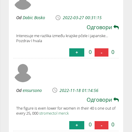
Od
Dabic Bosko
2022-03-27 00:31:15
Одговори
Interesuje me razlika između krajske pčele i japanske...
Pozdrav I hvala
0
0
+
-
Od
ensursono
2022-11-18 01:14:56
Одговори
The figure is even lower for women in their 40 s one out of
every 25, 000
stromectol merck
0
0
+
-