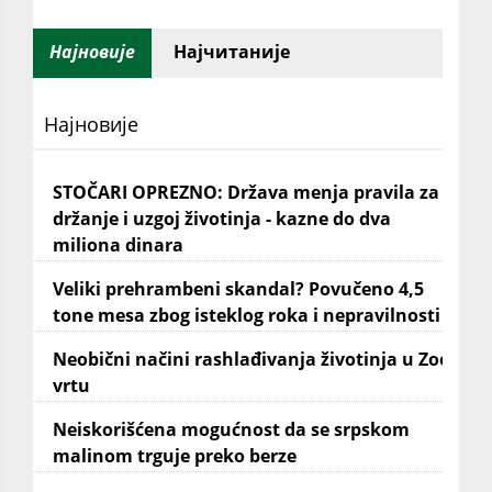
Најновије
Најчитаније
Најновије
STOČARI OPREZNO: Država menja pravila za
držanje i uzgoj životinja - kazne do dva
miliona dinara
Veliki prehrambeni skandal? Povučeno 4,5
tone mesa zbog isteklog roka i nepravilnosti
Neobični načini rashlađivanja životinja u Zoo
vrtu
Neiskorišćena mogućnost da se srpskom
malinom trguje preko berze