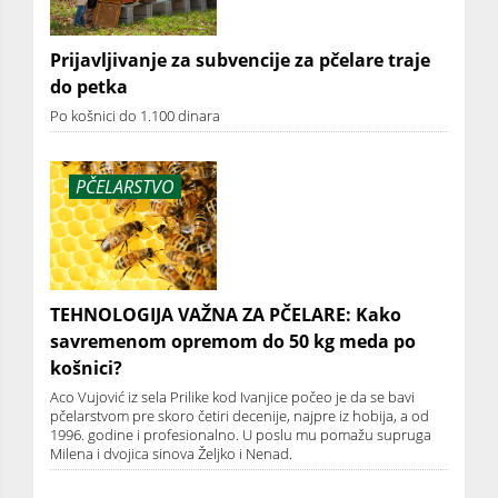
Prijavljivanje za subvencije za pčelare traje
do petka
Po košnici do 1.100 dinara
PČELARSTVO
TEHNOLOGIJA VAŽNA ZA PČELARE: Kako
savremenom opremom do 50 kg meda po
košnici?
Aco Vujović iz sela Prilike kod Ivanjice počeo je da se bavi
pčelarstvom pre skoro četiri decenije, najpre iz hobija, a od
1996. godine i profesionalno. U poslu mu pomažu supruga
Milena i dvojica sinova Željko i Nenad.