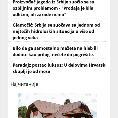
Proizvođač jagoda iz Srbije suočio se sa
ozbiljnim problemom - "Prodaja je bila
odlična, ali zarade nema"
Glamočić: Srbija se suočava sa jednom od
najtežih hidroloških situacija u više od
jednog veka
Bilo da ga samostalno mažete na hleb ili
dodate kao prilog, nećete da pogrešite.
Paradajz postao luksuz: U delovima Hrvatske
skuplji je od mesa
Најчитаније