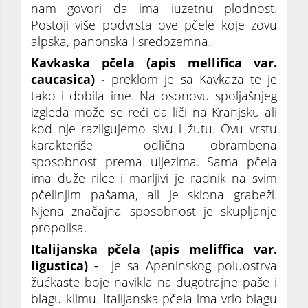
nam govori da ima iuzetnu plodnost.
Postoji više podvrsta ove pčele koje zovu
alpska, panonska i sredozemna.
Kavkaska pčela (apis mellifica var.
caucasica)
- preklom je sa Kavkaza te je
tako i dobila ime. Na osonovu spoljašnjeg
izgleda može se reći da liči na Kranjsku ali
kod nje razligujemo sivu i žutu. Ovu vrstu
karakteriše odlična obrambena
sposobnost prema uljezima. Sama pčela
ima duže rilce i marljivi je radnik na svim
pčelinjim pašama, ali je sklona grabeži.
Njena značajna sposobnost je skupljanje
propolisa.
Italijanska pčela (apis meliffica var.
ligustica) -
je sa Apeninskog poluostrva
žućkaste boje navikla na dugotrajne paše i
blagu klimu. Italijanska pčela ima vrlo blagu