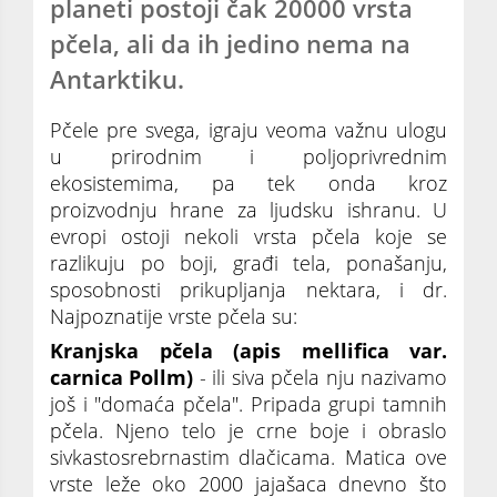
planeti postoji čak 20000 vrsta
pčela, ali da ih jedino nema na
Antarktiku.
Pčele pre svega, igraju veoma važnu ulogu
u prirodnim i poljoprivrednim
ekosistemima, pa tek onda kroz
proizvodnju hrane za ljudsku ishranu. U
evropi ostoji nekoli vrsta pčela koje se
razlikuju po boji, građi tela, ponašanju,
sposobnosti prikupljanja nektara, i dr.
Najpoznatije vrste pčela su:
Kranjska pčela (apis mellifica var.
carnica Pollm)
- ili siva pčela nju nazivamo
još i "domaća pčela". Pripada grupi tamnih
pčela. Njeno telo je crne boje i obraslo
sivkastosrebrnastim dlačicama. Matica ove
vrste leže oko 2000 jajašaca dnevno što