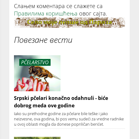
Слањем коментара се слажете са
Правилима коришћења
овог сајта.
Повезане вести
PČELARSTVO
Srpski pčelari konačno odahnuli - biće
dobrog meda ove godine
Iako su prethodne godine za pčelare bile teške i jako
neizvesne, ova godina, bi pos vemu sudeći za vredne radnike
u ovoj oblasti mogla da donese popriličan berićet.