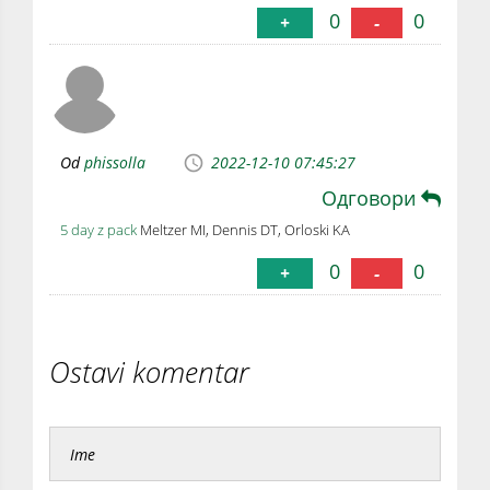
0
0
+
-
Od
phissolla
2022-12-10 07:45:27
Одговори
5 day z pack
Meltzer MI, Dennis DT, Orloski KA
0
0
+
-
Ostavi komentar