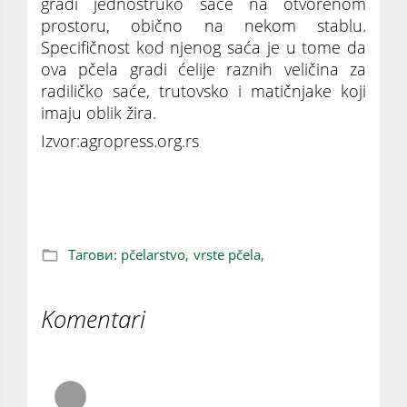
gradi jednostruko saće na otvorenom
prostoru, obično na nekom stablu.
Specifičnost kod njenog saća je u tome da
ova pčela gradi ćelije raznih veličina za
radiličko saće, trutovsko i matičnjake koji
imaju oblik žira.
Izvor:agropress.org.rs
Predstavljamo najznačajnije vrste pčela
Тагови:
pčelarstvo,
vrste pčela,
Komentari