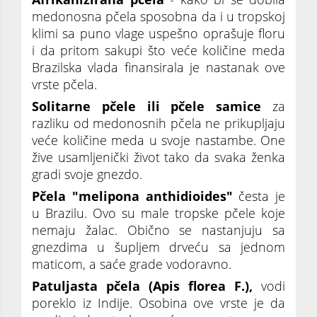
medonosna pčela sposobna da i u tropskoj
klimi sa puno vlage uspešno oprašuje floru
i da pritom sakupi što veće količine meda
Brazilska vlada finansirala je nastanak ove
vrste pčela.
Solitarne pčele ili pčele samice
za
razliku od medonosnih pčela ne prikupljaju
veće količine meda u svoje nastambe. One
žive usamljenički život tako da svaka ženka
gradi svoje gnezdo.
Pčela "melipona anthidioides"
česta je
u Brazilu. Ovo su male tropske pčele koje
nemaju žalac. Obično se nastanjuju sa
gnezdima u šupljem drveću sa jednom
maticom, a saće grade vodoravno.
Patuljasta pčela (Apis florea F.),
vodi
poreklo iz Indije. Osobina ove vrste je da