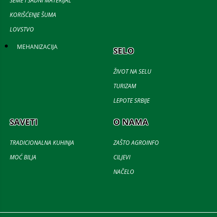
SEME I SADNI MATERIJAL
KORIŠĆENJE ŠUMA
LOVSTVO
MEHANIZACIJA
SELO
ŽIVOT NA SELU
TURIZAM
LEPOTE SRBIJE
SAVETI
O NAMA
TRADICIONALNA KUHINJA
ZAŠTO AGROINFO
MOĆ BILJA
CILJEVI
NAČELO