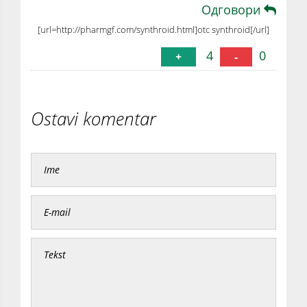
Одговори
[url=http://pharmgf.com/synthroid.html]otc synthroid[/url]
4
0
+
-
Ostavi komentar