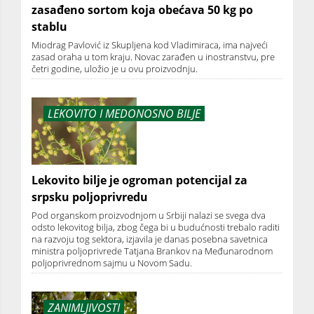
zasađeno sortom koja obećava 50 kg po
stablu
Miodrag Pavlović iz Skupljena kod Vladimiraca, ima najveći
zasad oraha u tom kraju. Novac zarađen u inostranstvu, pre
četri godine, uložio je u ovu proizvodnju.
LEKOVITO I MEDONOSNO BILJE
Lekovito bilje je ogroman potencijal za
srpsku poljoprivredu
Pod organskom proizvodnjom u Srbiji nalazi se svega dva
odsto lekovitog bilja, zbog čega bi u budućnosti trebalo raditi
na razvoju tog sektora, izjavila je danas posebna savetnica
ministra poljoprivrede Tatjana Brankov na Međunarodnom
poljoprivrednom sajmu u Novom Sadu.
ZANIMLJIVOSTI