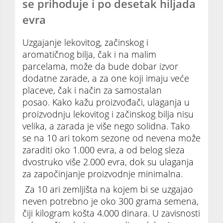
se prihoduje i po desetak hiljada
evra
Uzgajanje lekovitog, začinskog i
aromatičnog bilja, čak i na malim
parcelama, može da bude dobar izvor
dodatne zarade, a za one koji imaju veće
placeve, čak i način za samostalan
posao. Kako kažu proizvođači, ulaganja u
proizvodnju lekovitog i začinskog bilja nisu
velika, a zarada je više nego solidna. Tako
se na 10 ari tokom sezone od nevena može
zaraditi oko 1.000 evra, a od belog sleza
dvostruko više 2.000 evra, dok su ulaganja
za započinjanje proizvodnje minimalna.
Za 10 ari zemljišta na kojem bi se uzgajao
neven potrebno je oko 300 grama semena,
čiji kilogram košta 4.000 dinara. U zavisnosti