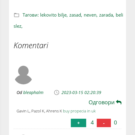
Тагови:
lekovito bilje,
zasad,
neven,
zarada,
beli
slez,
Komentari
Od
bleaphalm
2023-03-15 02:20:39
Одговори
Gavin L, Pazol K, Ahrens K
buy propecia in uk
4
0
+
-