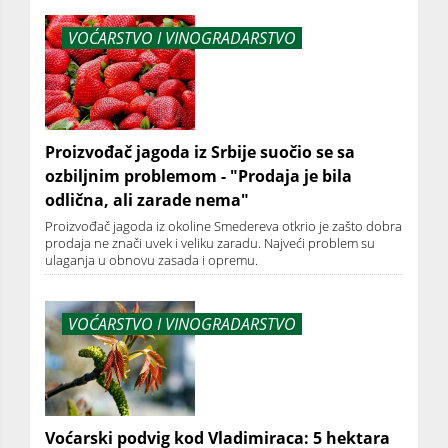
VOĆARSTVO I VINOGRADARSTVO
Proizvođač jagoda iz Srbije suočio se sa
ozbiljnim problemom - "Prodaja je bila
odlična, ali zarade nema"
Proizvođač jagoda iz okoline Smedereva otkrio je zašto dobra
prodaja ne znači uvek i veliku zaradu. Najveći problem su
ulaganja u obnovu zasada i opremu.
VOĆARSTVO I VINOGRADARSTVO
Voćarski podvig kod Vladimiraca: 5 hektara