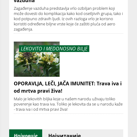
vazduha
Zagađenje vazduha predstavlja vrlo ozbiljan problem koji
može dovesti do komplikacija kako kod osetljiivih grupa, tako i
kod potpuno zdravih ljudi. Iz ovih razloga vrlo je korisno
koristiti određene biljne vrste koje će zaštiti pluća od aero
zagađenja.
LEKOVITO I MEDONOSNO BILJE
OPORAVLJA, LEČI, JAČA IMUNITET: Trava iva i
od mrtva pravi živa!
Malo je lekovitih biljka koje u našem narodu uživaju toliko
poverenje kao trava iva. Toliko je lekovita da se u narodu kaže
- trava iva i od mrtva pravi živa!
Најновије
Најчитаније