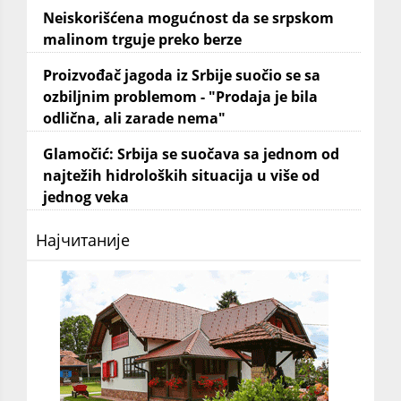
Neiskorišćena mogućnost da se srpskom
malinom trguje preko berze
Proizvođač jagoda iz Srbije suočio se sa
ozbiljnim problemom - "Prodaja je bila
odlična, ali zarade nema"
Glamočić: Srbija se suočava sa jednom od
najtežih hidroloških situacija u više od
jednog veka
Најчитаније