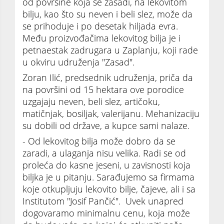
od površine koja se zasadi, na lekovitom
bilju, kao što su neven i beli slez, može da
se prihoduje i po desetak hiljada evra.
Među proizvođačima lekovitog bilja je i
petnaestak zadrugara u Zaplanju, koji rade
u okviru udruženja "Zasad".
Zoran Ilić, predsednik udruženja, priča da
na površini od 15 hektara ove porodice
uzgajaju neven, beli slez, artičoku,
matičnjak, bosiljak, valerijanu. Mehanizaciju
su dobili od države, a kupce sami nalaze.
- Od lekovitog bilja može dobro da se
zaradi, a ulaganja nisu velika. Radi se od
proleća do kasne jeseni, u zavisnosti koja
biljka je u pitanju. Sarađujemo sa firmama
koje otkupljuju lekovito bilje, čajeve, ali i sa
Institutom "Josif Pančić". Uvek unapred
dogovaramo minimalnu cenu, koja može