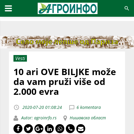
Vesti
10 ari OVE BILJKE može
da vam pruži više od
2.000 evra
2020-07-20 01:08:24
6 komentara
Autor: agroinrfo.rs
Нишавска област