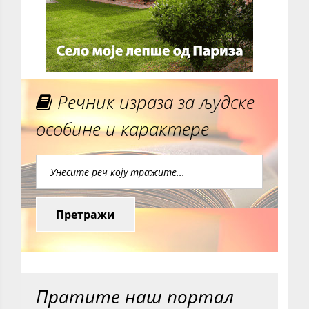
Речник израза за људске
особине и карактере
Претражи
Пратите наш портал