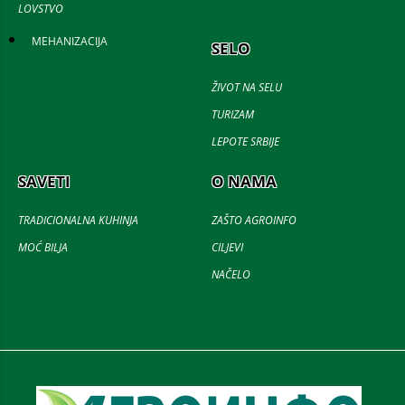
LOVSTVO
MEHANIZACIJA
SELO
ŽIVOT NA SELU
TURIZAM
LEPOTE SRBIJE
SAVETI
O NAMA
TRADICIONALNA KUHINJA
ZAŠTO AGROINFO
MOĆ BILJA
CILJEVI
NAČELO