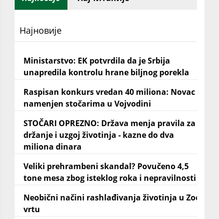
Најновије
Ministarstvo: EK potvrdila da je Srbija
unapredila kontrolu hrane biljnog porekla
Raspisan konkurs vredan 40 miliona: Novac
namenjen stočarima u Vojvodini
STOČARI OPREZNO: Država menja pravila za
držanje i uzgoj životinja - kazne do dva
miliona dinara
Veliki prehrambeni skandal? Povučeno 4,5
tone mesa zbog isteklog roka i nepravilnosti
Neobični načini rashlađivanja životinja u Zoo
vrtu