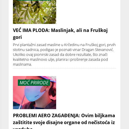
VEĆ IMA PLODA: Maslinjak, ali na Fruškoj
gori
Prvi plantažni zasad masline u Krčedinu na Fruškoj gori, prvih
stotinu sadnica, podigao je poznati vinar Dragan Stevanović.
Ukoliko ovaj pionirski zasad da dobre rezultate, što znači
kvalitetno maslinovo ulje, planira i proširenje zasada pod
maslinama.
MOĆ PRIRODE
PROBLEMI AERO ZAGAĐENJA: Ovim biljkama
zaštitite svoje disajne organe od nečistoća iz