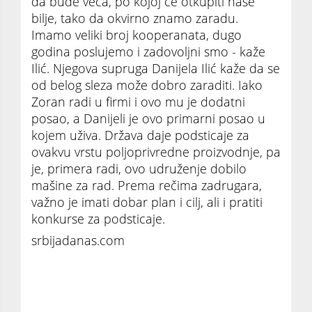
da bude veća, po kojoj će otkupiti naše
bilje, tako da okvirno znamo zaradu.
Imamo veliki broj kooperanata, dugo
godina poslujemo i zadovoljni smo - kaže
Ilić. Njegova supruga Danijela Ilić kaže da se
od belog sleza može dobro zaraditi. Iako
Zoran radi u firmi i ovo mu je dodatni
posao, a Danijeli je ovo primarni posao u
kojem uživa. Država daje podsticaje za
ovakvu vrstu poljoprivredne proizvodnje, pa
je, primera radi, ovo udruženje dobilo
mašine za rad. Prema rečima zadrugara,
važno je imati dobar plan i cilj, ali i pratiti
konkurse za podsticaje.
srbijadanas.com
10 ari OVE BILJKE može da vam pruži više od
2.000 evra