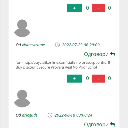
0
0
+
-
Od
Numewrame
2022-07-29 06:29:00
Одговори
[url=http://buycialikonline.com]cialis no prescription[/url]
Buy Discount Secure Provera Real No Prior Script
0
0
+
-
Od
drieglids
2022-08-18 03:00:24
Одговори