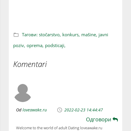
Javni poziv za podsticaje za nabavku mašina
i opreme u stočarskoj proizvodnji
Тагови:
stočarstvo,
konkurs,
mašine,
javni
poziv,
oprema,
podsticaji,
Komentari
Od
loveawake.ru
2022-02-23 14:44:47
Одговори
Welcome to the world of adult Dating loveawake.ru