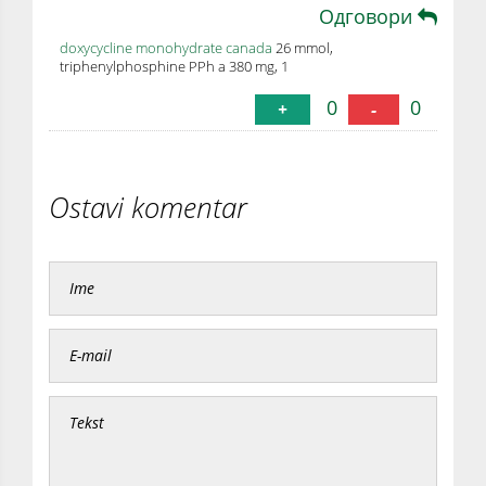
Одговори
doxycycline monohydrate canada
26 mmol,
triphenylphosphine PPh a 380 mg, 1
0
0
+
-
Ostavi komentar