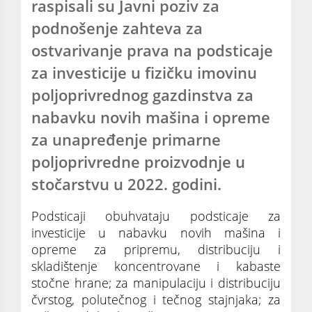
raspisali su Javni poziv za
podnošenje zahteva za
ostvarivanje prava na podsticaje
za investicije u fizičku imovinu
poljoprivrednog gazdinstva za
nabavku novih mašina i opreme
za unapređenje primarne
poljoprivredne proizvodnje u
stočarstvu u 2022. godini.
Podsticaji obuhvataju podsticaje za
investicije u nabavku novih mašina i
opreme za pripremu, distribuciju i
skladištenje koncentrovane i kabaste
stočne hrane; za manipulaciju i distribuciju
čvrstog, polutečnog i tečnog stajnjaka; za