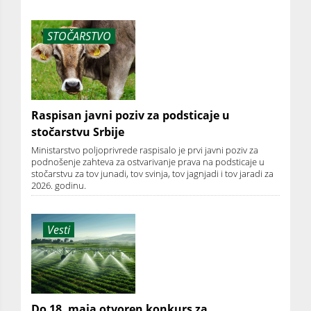
STOČARSTVO
Raspisan javni poziv za podsticaje u
stočarstvu Srbije
Ministarstvo poljoprivrede raspisalo je prvi javni poziv za
podnošenje zahteva za ostvarivanje prava na podsticaje u
stočarstvu za tov junadi, tov svinja, tov jagnjadi i tov jaradi za
2026. godinu.
Vesti
Do 18. maja otvoren konkurs za