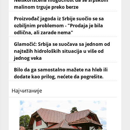
Neiskorišćena mogućnost da se srpskom
malinom trguje preko berze
Proizvođač jagoda iz Srbije suočio se sa
ozbiljnim problemom - "Prodaja je bila
odlična, ali zarade nema"
Glamočić: Srbija se suočava sa jednom od
najtežih hidroloških situacija u više od
jednog veka
Bilo da ga samostalno mažete na hleb ili
dodate kao prilog, nećete da pogrešite.
Најчитаније