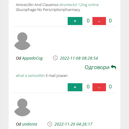
Amoxicillin And Clavamox
stromectol 12mg online
Glucophage No Perscriptionpharmacy
0
0
+
-
Od
AppadoCog
2022-11-08 08:28:54
Одговори
what is tamoxifen
E mail josean
0
0
+
-
Od
undonia
2022-11-20 04:26:17