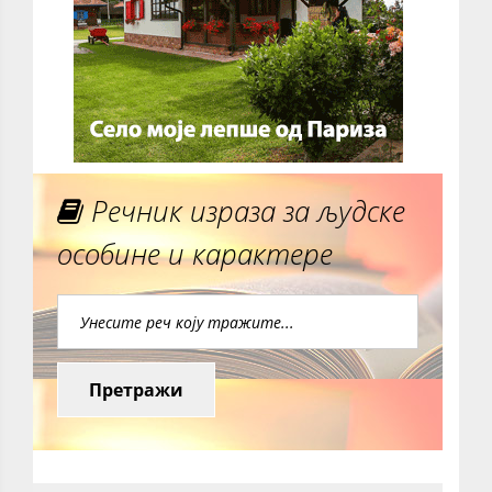
Речник израза за људске
особине и карактере
Претражи