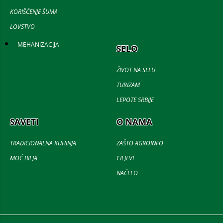
KORIŠĆENJE ŠUMA
LOVSTVO
MEHANIZACIJA
SELO
ŽIVOT NA SELU
TURIZAM
LEPOTE SRBIJE
SAVETI
O NAMA
TRADICIONALNA KUHINJA
ZAŠTO AGROINFO
MOĆ BILJA
CILJEVI
NAČELO