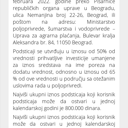
februara 2022. godine preko Pisarnice
republičkih organa uprave u Beogradu,
ulica Nemanjina broj 22-26, Beograd, ili
poštom na adresu: Ministarstvo
poljoprivrede, šumarstva i vodoprivrede –
Uprava za agrarna plaćanja, Bulevar kralja
Aleksandra br. 84, 11050 Beograd.
Podsticaji se utvrđuju u iznosu od 50% od
vrednosti prihvatljive investicije umanjene
za iznos sredstava na ime poreza na
dodatu vrednost, odnosno u iznosu od 65
% od ove vrednosti u području sa otežanim
uslovima rada u poljoprivredi.
Najviši ukupni iznos podsticaja koji korisnik
podsticaja može da ostvari u jednoj
kalendarskoj godini je 800.000 dinara.
Najviši ukupni iznos podsticaja koji korisnik
može da ostvari u jednoj kalendarskoj