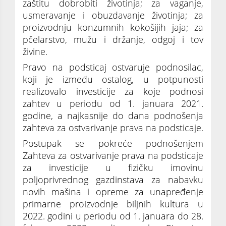
zaštitu dobrobiti životinja; za vaganje,
usmeravanje i obuzdavanje životinja; za
proizvodnju konzumnih kokošijih jaja; za
pčelarstvo, mužu i držanje, odgoj i tov
živine.
Pravo na podsticaj ostvaruje podnosilac,
koji je između ostalog, u potpunosti
realizovalo investicije za koje podnosi
zahtev u periodu od 1. januara 2021.
godine, a najkasnije do dana podnošenja
zahteva za ostvarivanje prava na podsticaje.
Postupak se pokreće podnošenjem
Zahteva za ostvarivanje prava na podsticaje
za investicije u fizičku imovinu
poljoprivrednog gazdinstava za nabavku
novih mašina i opreme za unapređenje
primarne proizvodnje biljnih kultura u
2022. godini u periodu od 1. januara do 28.