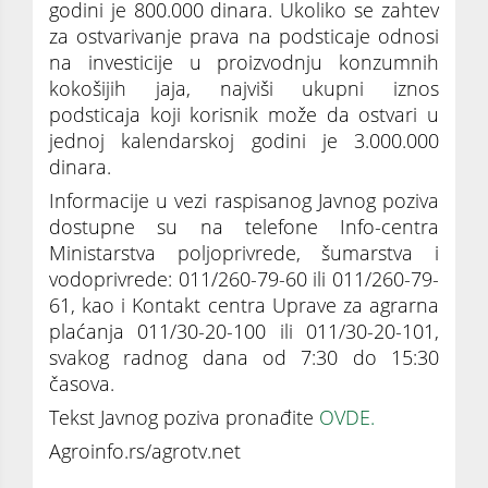
godini je 800.000 dinara. Ukoliko se zahtev
za ostvarivanje prava na podsticaje odnosi
na investicije u proizvodnju konzumnih
kokošijih jaja, najviši ukupni iznos
podsticaja koji korisnik može da ostvari u
jednoj kalendarskoj godini je 3.000.000
dinara.
Informacije u vezi raspisanog Javnog poziva
dostupne su na telefone Info-centra
Ministarstva poljoprivrede, šumarstva i
vodoprivrede: 011/260-79-60 ili 011/260-79-
61, kao i Kontakt centra Uprave za agrarna
plaćanja 011/30-20-100 ili 011/30-20-101,
svakog radnog dana od 7:30 do 15:30
časova.
Tekst Javnog poziva pronađite
OVDE.
Agroinfo.rs/agrotv.net