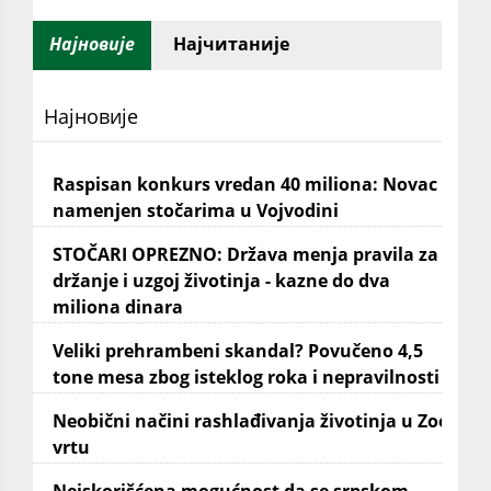
Најновије
Најчитаније
Најновије
Raspisan konkurs vredan 40 miliona: Novac
namenjen stočarima u Vojvodini
STOČARI OPREZNO: Država menja pravila za
držanje i uzgoj životinja - kazne do dva
miliona dinara
Veliki prehrambeni skandal? Povučeno 4,5
tone mesa zbog isteklog roka i nepravilnosti
Neobični načini rashlađivanja životinja u Zoo
vrtu