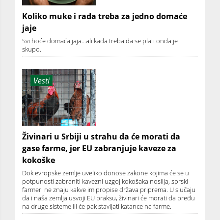
Koliko muke i rada treba za jedno domaće
jaje
Svi hoće domaća jaja...ali kada treba da se plati onda je
skupo.
Vesti
Živinari u Srbiji u strahu da će morati da
gase farme, jer EU zabranjuje kaveze za
kokoške
Dok evropske zemlje uveliko donose zakone kojima će se u
potpunosti zabraniti kavezni uzgoj kokošaka nosilja, sprski
farmeri ne znaju kakve im propise država priprema. U slučaju
da i naša zemlja usvoji EU praksu, živinari će morati da pređu
na druge sisteme ili će pak stavljati katance na farme.