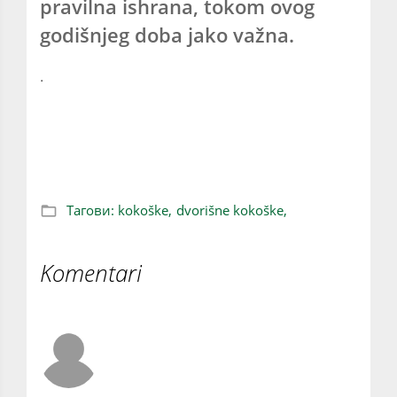
pravilna ishrana, tokom ovog
godišnjeg doba jako važna.
.
Šta kokoškama ne smete da dajete tokom
leta
Тагови:
kokoške,
dvorišne kokoške,
Komentari