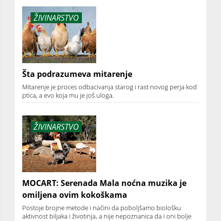
ŽIVINARSTVO
Šta podrazumeva mitarenje
Mitarenje je proces odbacivanja starog i rast novog perja kod
ptica, a evo koja mu je još uloga.
ŽIVINARSTVO
MOCART: Serenada Mala noćna muzika je
omiljena ovim kokoškama
Postoje brojne metode i načini da poboljšamo biološku
aktivnost biljaka i životinja, a nije nepoznanica da i oni bolje