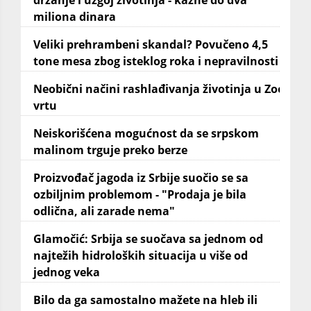
miliona dinara
Veliki prehrambeni skandal? Povučeno 4,5
tone mesa zbog isteklog roka i nepravilnosti
Neobični načini rashlađivanja životinja u Zoo
vrtu
Neiskorišćena mogućnost da se srpskom
malinom trguje preko berze
Proizvođač jagoda iz Srbije suočio se sa
ozbiljnim problemom - "Prodaja je bila
odlična, ali zarade nema"
Glamočić: Srbija se suočava sa jednom od
najtežih hidroloških situacija u više od
jednog veka
Bilo da ga samostalno mažete na hleb ili