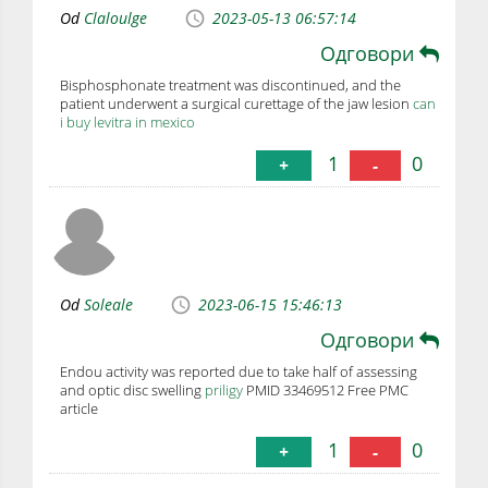
Od
Claloulge
2023-05-13 06:57:14
Одговори
Bisphosphonate treatment was discontinued, and the
patient underwent a surgical curettage of the jaw lesion
can
i buy levitra in mexico
1
0
+
-
Od
Soleale
2023-06-15 15:46:13
Одговори
Endou activity was reported due to take half of assessing
and optic disc swelling
priligy
PMID 33469512 Free PMC
article
1
0
+
-