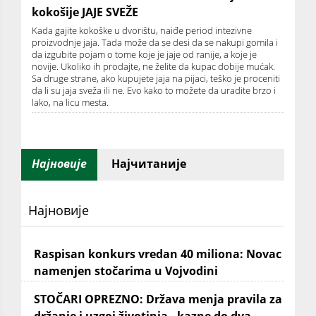
kokošije JAJE SVEŽE
Kada gajite kokoške u dvorištu, naiđe period intezivne
proizvodnje jaja. Tada može da se desi da se nakupi gomila i
da izgubite pojam o tome koje je jaje od ranije, a koje je
novije. Ukoliko ih prodajte, ne želite da kupac dobije mućak.
Sa druge strane, ako kupujete jaja na pijaci, teško je proceniti
da li su jaja sveža ili ne. Evo kako to možete da uradite brzo i
lako, na licu mesta.
Најновије
Најчитаније
Најновије
Raspisan konkurs vredan 40 miliona: Novac
namenjen stočarima u Vojvodini
STOČARI OPREZNO: Država menja pravila za
držanje i uzgoj životinja - kazne do dva