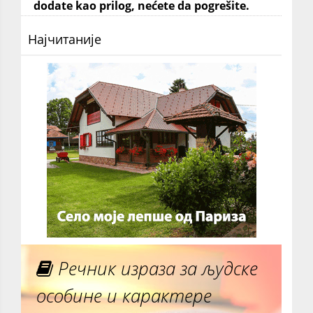
dodate kao prilog, nećete da pogrešite.
Најчитаније
Речник израза за људске
особине и карактере