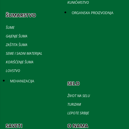
KUNIĆARSTVO
ORGANSKA PROIZVODNJA
ŠUMARSTVO
ŠUME
GAJENJE ŠUMA
ZAŠTITA ŠUMA
SEME I SADNI MATERIJAL
KORIŠĆENJE ŠUMA
LOVSTVO
MEHANIZACIJA
SELO
ŽIVOT NA SELU
TURIZAM
LEPOTE SRBIJE
SAVETI
O NAMA