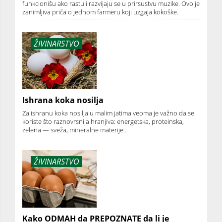
funkcionišu ako rastu i razvijaju se u prirsustvu muzike. Ovo je
zanimljiva priča o jednom farmeru koji uzgaja kokoške.
ŽIVINARSTVO
Ishrana koka nosilja
Za ishranu koka nosilja u malim jatima veoma je važno da se
koriste što raznovrsnija hranjiva: energetska, proteinska,
zelena — sveža, mineralne materije...
ŽIVINARSTVO
Kako ODMAH da PREPOZNATE da li je