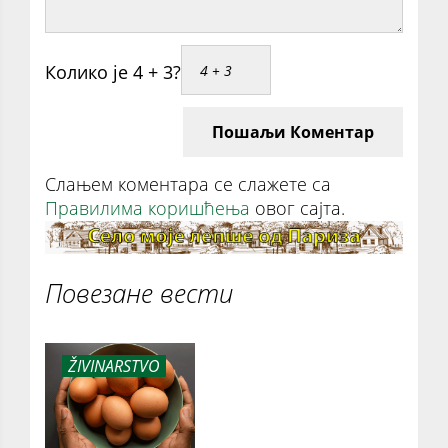
Колико је 4 + 3?
Пошаљи Коментар
Слањем коментара се слажете са
Правилима коришћења
овог сајта.
Повезане вести
ŽIVINARSTVO