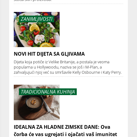
ZANIMLJIVOSTI
NOVI HIT DIJETA SA GLJIVAMA
Dijeta koja potiče iz Velike Britanije, a postala je veoma
popularna u Hollywoodu, naziva se još i M-Plan, a
zahvaljujući njoj već su smršavile Kelly Osbourne i Katy Perry.
TRADICIONALNA KUHINJA
IDEALNA ZA HLADNE ZIMSKE DANE: Ova
čorba će vas ugrejati i ojačati vaš imunitet