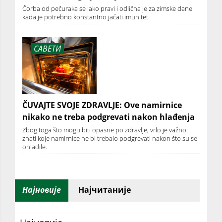
Čorba od pečuraka se lako pravi i odlična je za zimske dane
kada je potrebno konstantno jačati imunitet.
САВЕТИ
ČUVAJTE SVOJE ZDRAVLJE: Ove namirnice
nikako ne treba podgrevati nakon hlađenja
Zbog toga što mogu biti opasne po zdravlje, vrlo je važno
znati koje namirnice ne bi trebalo podgrevati nakon što su se
ohladile.
Најновије
Најчитаније