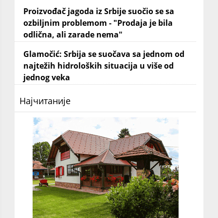
Proizvođač jagoda iz Srbije suočio se sa
ozbiljnim problemom - "Prodaja je bila
odlična, ali zarade nema"
Glamočić: Srbija se suočava sa jednom od
najtežih hidroloških situacija u više od
jednog veka
Најчитаније