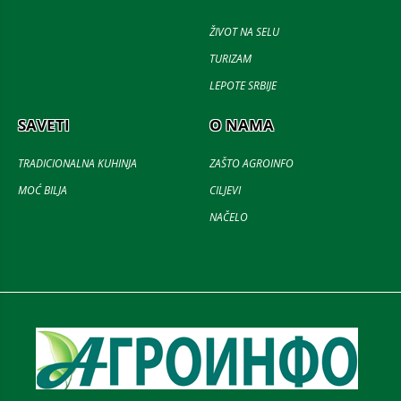
ŽIVOT NA SELU
TURIZAM
LEPOTE SRBIJE
SAVETI
O NAMA
TRADICIONALNA KUHINJA
ZAŠTO AGROINFO
MOĆ BILJA
CILJEVI
NAČELO