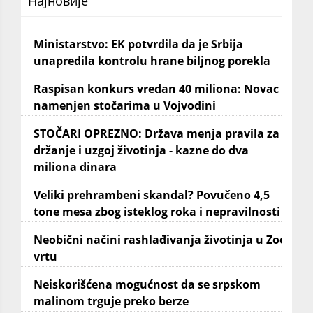
Најновије
Ministarstvo: EK potvrdila da je Srbija
unapredila kontrolu hrane biljnog porekla
Raspisan konkurs vredan 40 miliona: Novac
namenjen stočarima u Vojvodini
STOČARI OPREZNO: Država menja pravila za
držanje i uzgoj životinja - kazne do dva
miliona dinara
Veliki prehrambeni skandal? Povučeno 4,5
tone mesa zbog isteklog roka i nepravilnosti
Neobični načini rashlađivanja životinja u Zoo
vrtu
Neiskorišćena mogućnost da se srpskom
malinom trguje preko berze