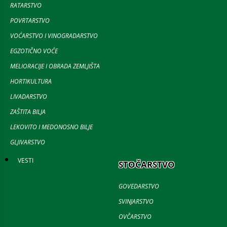
RATARSTVO
POVRTARSTVO
VOĆARSTVO I VINOGRADARSTVO
EGZOTIČNO VOĆE
MELIORACIJE I OBRADA ZEMLJIŠTA
HORTIKULTURA
LIVADARSTVO
ZAŠTITA BILJA
LEKOVITO I MEDONOSNO BILJE
GLJIVARSTVO
VESTI
STOČARSTVO
GOVEDARSTVO
SVINJARSTVO
OVČARSTVO