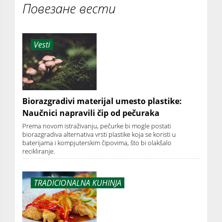
Повезане вести
Vesti
Biorazgradivi materijal umesto plastike:
Naučnici napravili čip od pečuraka
Prema novom istraživanju, pečurke bi mogle postati
biorazgradiva alternativa vrsti plastike koja se koristi u
baterijama i kompjuterskim čipovima, što bi olakšalo
recikliranje.
TRADICIONALNA KUHINJA