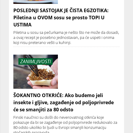
POSLEDNJI SASTOJAK JE ČISTA EGZOTIKA:
Piletina u OVOM sosu se prosto TOPI U
USTIMA
Piletina u sosu sa pečurkama je nešto što ne može da dosadi,
a ovaj recept je posebno jednostavan, pa će uspeti i onima
koji nisu preterano vešti u kuhinji.
ZANIMLJIVOSTI
ŠOKANTNO OTKRIĆE: Ako budemo jeli
insekte i gljive, zagađenje od poljoprivrede
će se smanjiti za 80 odsto
Finski naučnici su došli do neverovatnog otkrića koje
pokazuje da bi se zagađenje od poljoprivrede redukovalo za
80 odsto ukoliko bi ljudi u Evropi smanjili konzumaciju
stočarskih proizvoda.