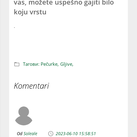
vas, možete uspešno gajiti bilo
koju vrstu
.
Kako se gaje pečurke: Osnovno uputstvo
Тагови:
Pečurke,
Gljive,
Komentari
Od
Soleale
2023-06-10 15:58:51