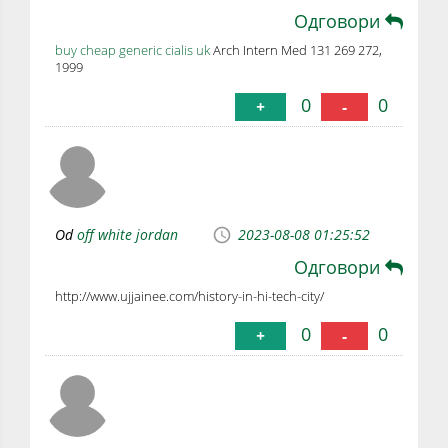
Одговори
buy cheap generic cialis uk
Arch Intern Med 131 269 272,
1999
0
0
+
-
Od
off white jordan
2023-08-08 01:25:52
Одговори
http://www.ujjainee.com/history-in-hi-tech-city/
0
0
+
-