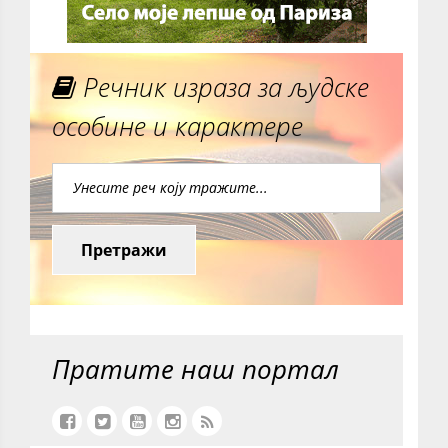
Речник израза за људске
особине и карактере
Претражи
Пратите наш портал