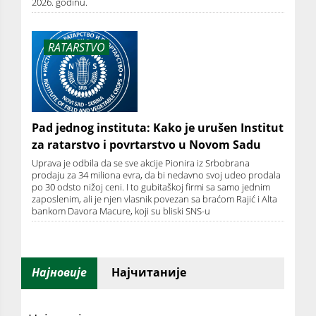
2026. godinu.
RATARSTVO
Pad jednog instituta: Kako je urušen Institut
za ratarstvo i povrtarstvo u Novom Sadu
Uprava je odbila da se sve akcije Pionira iz Srbobrana
prodaju za 34 miliona evra, da bi nedavno svoj udeo prodala
po 30 odsto nižoj ceni. I to gubitaškoj firmi sa samo jednim
zaposlenim, ali je njen vlasnik povezan sa braćom Rajić i Alta
bankom Davora Macure, koji su bliski SNS-u
Најновије
Најчитаније