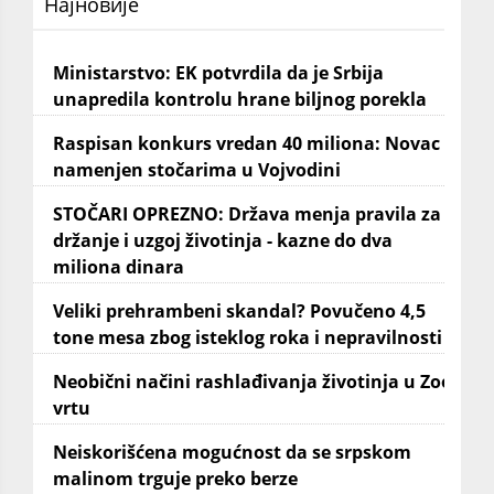
Најновије
Ministarstvo: EK potvrdila da je Srbija
unapredila kontrolu hrane biljnog porekla
Raspisan konkurs vredan 40 miliona: Novac
namenjen stočarima u Vojvodini
STOČARI OPREZNO: Država menja pravila za
držanje i uzgoj životinja - kazne do dva
miliona dinara
Veliki prehrambeni skandal? Povučeno 4,5
tone mesa zbog isteklog roka i nepravilnosti
Neobični načini rashlađivanja životinja u Zoo
vrtu
Neiskorišćena mogućnost da se srpskom
malinom trguje preko berze