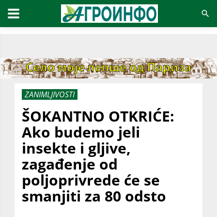
ZANIMLJIVOSTI
ŠOKANTNO OTKRIĆE:
Ako budemo jeli
insekte i gljive,
zagađenje od
poljoprivrede će se
smanjiti za 80 odsto