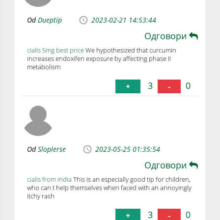
Od
Dueptip
2023-02-21 14:53:44
Одговори
cialis 5mg best price
We hypothesized that curcumin
increases endoxifen exposure by affecting phase II
metabolism
3
0
+
-
Od
Sloplerse
2023-05-25 01:35:54
Одговори
cialis from india
This is an especially good tip for children,
who can t help themselves when faced with an annoyingly
itchy rash
3
0
+
-