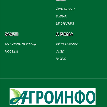
ŽIVOT NA SELU
TURIZAM
LEPOTE SRBIJE
SAVETI
O NAMA
TRADICIONALNA KUHINJA
ZAŠTO AGROINFO
MOĆ BILJA
CILJEVI
NAČELO