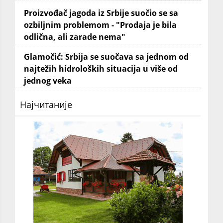
Proizvođač jagoda iz Srbije suočio se sa
ozbiljnim problemom - "Prodaja je bila
odlična, ali zarade nema"
Glamočić: Srbija se suočava sa jednom od
najtežih hidroloških situacija u više od
jednog veka
Најчитаније