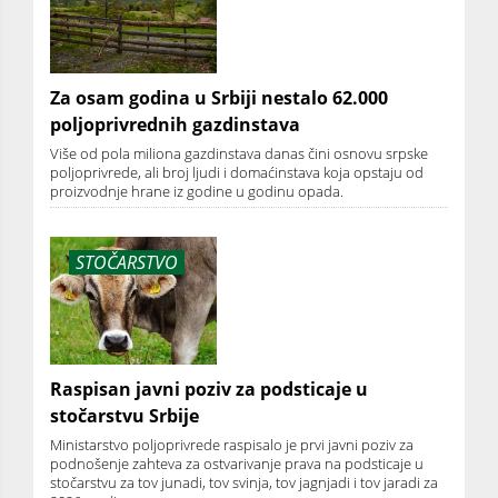
Za osam godina u Srbiji nestalo 62.000
poljoprivrednih gazdinstava
Više od pola miliona gazdinstava danas čini osnovu srpske
poljoprivrede, ali broj ljudi i domaćinstava koja opstaju od
proizvodnje hrane iz godine u godinu opada.
STOČARSTVO
Raspisan javni poziv za podsticaje u
stočarstvu Srbije
Ministarstvo poljoprivrede raspisalo je prvi javni poziv za
podnošenje zahteva za ostvarivanje prava na podsticaje u
stočarstvu za tov junadi, tov svinja, tov jagnjadi i tov jaradi za