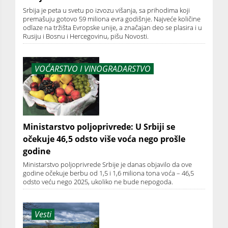
Srbija je peta u svetu po izvozu višanja, sa prihodima koji
premašuju gotovo 59 miliona evra godišnje. Najveće količine
odlaze na tržišta Evropske unije, a značajan deo se plasira i u
Rusiju i Bosnu i Hercegovinu, pišu Novosti.
VOĆARSTVO I VINOGRADARSTVO
Ministarstvo poljoprivrede: U Srbiji se
očekuje 46,5 odsto više voća nego prošle
godine
Ministarstvo poljoprivrede Srbije je danas objavilo da ove
godine očekuje berbu od 1,5 i 1,6 miliona tona voća – 46,5
odsto veću nego 2025, ukoliko ne bude nepogoda.
Vesti