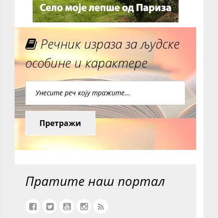
Речник израза за људске
особине и карактере
Претражи
Пратите наш портал