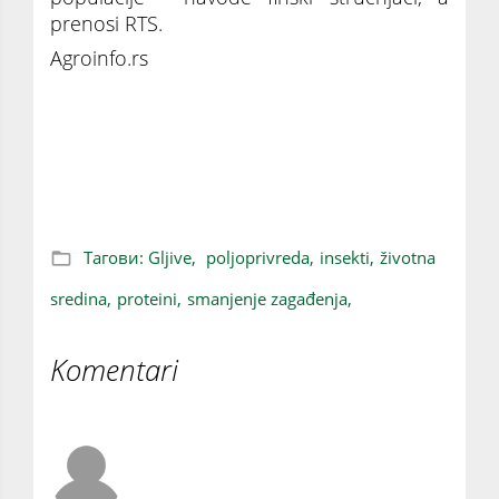
prenosi RTS.
Agroinfo.rs
ŠOKANTNO OTKRIĆE: Ako budemo jeli
insekte i gljive, zagađenje od poljoprivrede će
se smanjiti za 80 odsto
Тагови:
Gljive,
poljoprivreda,
insekti,
životna
sredina,
proteini,
smanjenje zagađenja,
Komentari