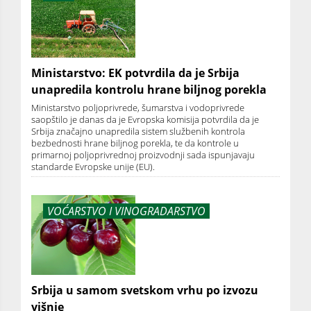
Ministarstvo: EK potvrdila da je Srbija
unapredila kontrolu hrane biljnog porekla
Ministarstvo poljoprivrede, šumarstva i vodoprivrede
saopštilo je danas da je Evropska komisija potvrdila da je
Srbija značajno unapredila sistem službenih kontrola
bezbednosti hrane biljnog porekla, te da kontrole u
primarnoj poljoprivrednoj proizvodnji sada ispunjavaju
standarde Evropske unije (EU).
VOĆARSTVO I VINOGRADARSTVO
Srbija u samom svetskom vrhu po izvozu
višnje