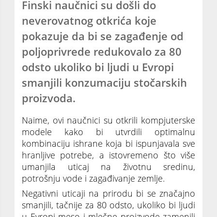
Finski naučnici su došli do
neverovatnog otkrića koje
pokazuje da bi se zagađenje od
poljoprivrede redukovalo za 80
odsto ukoliko bi ljudi u Evropi
smanjili konzumaciju stočarskih
proizvoda.
Naime, ovi naučnici su otkrili kompjuterske
modele kako bi utvrdili optimalnu
kombinaciju ishrane koja bi ispunjavala sve
hranljive potrebe, a istovremeno što više
umanjila uticaj na životnu sredinu,
potrošnju vode i zagađivanje zemlje.
Negativni uticaji na prirodu bi se značajno
smanjili, tačnije za 80 odsto, ukoliko bi ljudi
u Evropi meso i mlečne proizvode zamenili