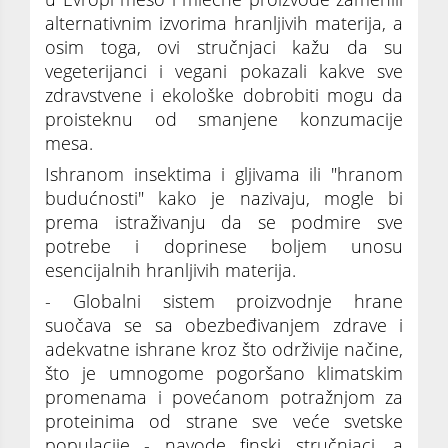
alternativnim izvorima hranljivih materija, a
osim toga, ovi stručnjaci kažu da su
vegeterijanci i vegani pokazali kakve sve
zdravstvene i ekološke dobrobiti mogu da
proisteknu od smanjene konzumacije
mesa.
Ishranom insektima i gljivama ili "hranom
budućnosti" kako je nazivaju, mogle bi
prema istraživanju da se podmire sve
potrebe i doprinese boljem unosu
esencijalnih hranljivih materija.
- Globalni sistem proizvodnje hrane
suočava se sa obezbeđivanjem zdrave i
adekvatne ishrane kroz što održivije načine,
što je umnogome pogoršano klimatskim
promenama i povećanom potražnjom za
proteinima od strane sve veće svetske
populacije - navode finski stručnjaci, a