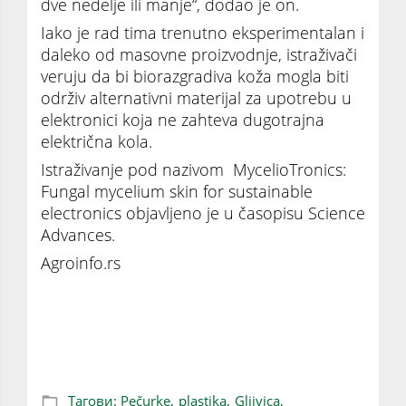
dve nedelje ili manje“, dodao je on.
Iako je rad tima trenutno eksperimentalan i
daleko od masovne proizvodnje, istraživači
veruju da bi biorazgradiva koža mogla biti
održiv alternativni materijal za upotrebu u
elektronici koja ne zahteva dugotrajna
električna kola.
Istraživanje pod nazivom MycelioTronics:
Fungal mycelium skin for sustainable
electronics objavljeno je u časopisu Science
Advances.
Agroinfo.rs
Biorazgradivi materijal umesto plastike:
Naučnici napravili čip od pečuraka
Тагови:
Pečurke,
plastika,
Gljivica,