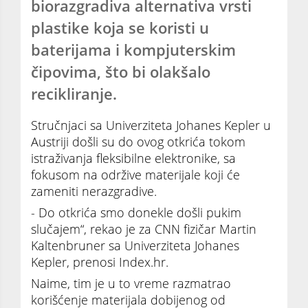
biorazgradiva alternativa vrsti
plastike koja se koristi u
baterijama i kompjuterskim
čipovima, što bi olakšalo
recikliranje.
Stručnjaci sa Univerziteta Johanes Kepler u
Austriji došli su do ovog otkrića tokom
istraživanja fleksibilne elektronike, sa
fokusom na održive materijale koji će
zameniti nerazgradive.
- Do otkrića smo donekle došli pukim
slučajem“, rekao je za CNN fizičar Martin
Kaltenbruner sa Univerziteta Johanes
Kepler, prenosi Index.hr.
Naime, tim je u to vreme razmatrao
korišćenje materijala dobijenog od