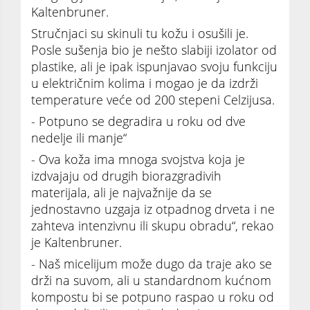
Kaltenbruner.
Stručnjaci su skinuli tu kožu i osušili je.
Posle sušenja bio je nešto slabiji izolator od
plastike, ali je ipak ispunjavao svoju funkciju
u električnim kolima i mogao je da izdrži
temperature veće od 200 stepeni Celzijusa.
- Potpuno se degradira u roku od dve
nedelje ili manje“
- Ova koža ima mnoga svojstva koja je
izdvajaju od drugih biorazgradivih
materijala, ali je najvažnije da se
jednostavno uzgaja iz otpadnog drveta i ne
zahteva intenzivnu ili skupu obradu“, rekao
je Kaltenbruner.
- Naš micelijum može dugo da traje ako se
drži na suvom, ali u standardnom kućnom
kompostu bi se potpuno raspao u roku od