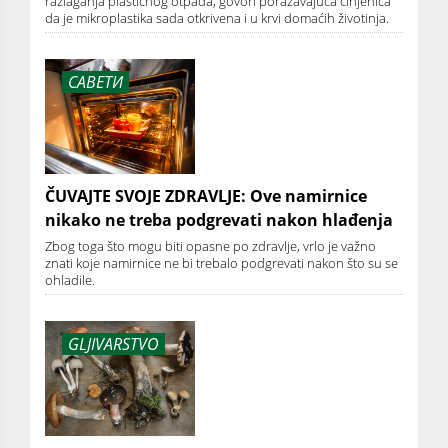
razlaganja plastičnog otpada, govori poražavajuća činjenica
da je mikroplastika sada otkrivena i u krvi domaćih životinja.
САВЕТИ
ČUVAJTE SVOJE ZDRAVLJE: Ove namirnice
nikako ne treba podgrevati nakon hlađenja
Zbog toga što mogu biti opasne po zdravlje, vrlo je važno
znati koje namirnice ne bi trebalo podgrevati nakon što su se
ohladile.
GLJIVARSTVO