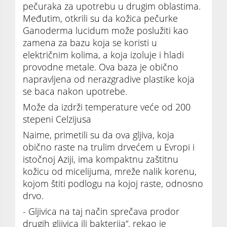
pečuraka za upotrebu u drugim oblastima.
Međutim, otkrili su da kožica pečurke
Ganoderma lucidum može poslužiti kao
zamena za bazu koja se koristi u
električnim kolima, a koja izoluje i hladi
provodne metale. Ova baza je obično
napravljena od nerazgradive plastike koja
se baca nakon upotrebe.
Može da izdrži temperature veće od 200
stepeni Celzijusa
Naime, primetili su da ova gljiva, koja
obično raste na trulim drvećem u Evropi i
istočnoj Aziji, ima kompaktnu zaštitnu
kožicu od micelijuma, mreže nalik korenu,
kojom štiti podlogu na kojoj raste, odnosno
drvo.
- Gljivica na taj način sprečava prodor
drugih gljivica ili bakterija“, rekao je