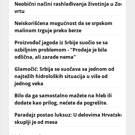
Neobični načini rashlađivanja životinja u Zoo
vrtu
Neiskorišćena mogućnost da se srpskom
malinom trguje preko berze
Proizvođač jagoda iz Srbije suočio se sa
ozbiljnim problemom - "Prodaja je bila
odlična, ali zarade nema"
Glamočić: Srbija se suočava sa jednom od
najtežih hidroloških situacija u više od
jednog veka
Bilo da ga samostalno mažete na hleb ili
dodate kao prilog, nećete da pogrešite.
Paradajz postao luksuz: U delovima Hrvatske
skuplji je od mesa