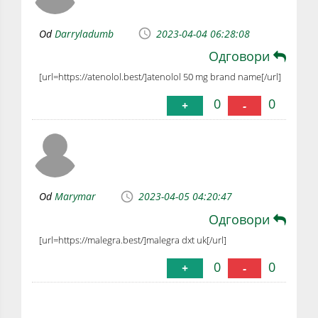
Od
Darryladumb
2023-04-04 06:28:08
Одговори
[url=https://atenolol.best/]atenolol 50 mg brand name[/url]
0
0
+
-
Od
Marymar
2023-04-05 04:20:47
Одговори
[url=https://malegra.best/]malegra dxt uk[/url]
0
0
+
-