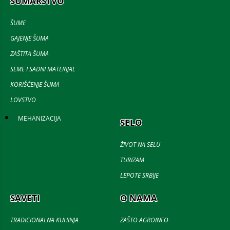
ŠUMARSTVO
ŠUME
GAJENJE ŠUMA
ZAŠTITA ŠUMA
SEME I SADNI MATERIJAL
KORIŠĆENJE ŠUMA
LOVSTVO
MEHANIZACIJA
SELO
ŽIVOT NA SELU
TURIZAM
LEPOTE SRBIJE
SAVETI
O NAMA
TRADICIONALNA KUHINJA
ZAŠTO AGROINFO