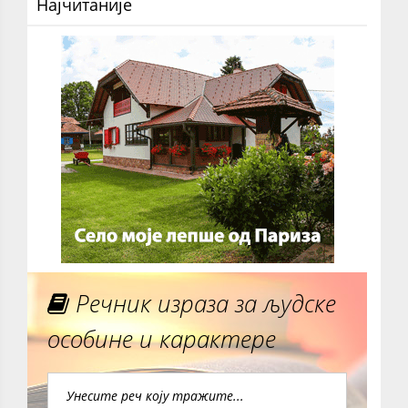
Најчитаније
Речник израза за људске
особине и карактере