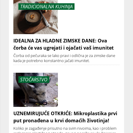
TRADICIONALNA KUHINJA
IDEALNA ZA HLADNE ZIMSKE DANE: Ova
čorba će vas ugrejati i ojačati vaš imunitet
Čorba od pečuraka se lako pravi i odlična je za zimske dane
kada je potrebno konstantno jačati imunitet.
STOČARSTVO
UZNEMIRUJUĆE OTKRIĆE: Mikroplastika prvi
put pronađena u krvi domaćih životinja!
Koliko je zagađenje prisutno na svim nivoima, kao i problem