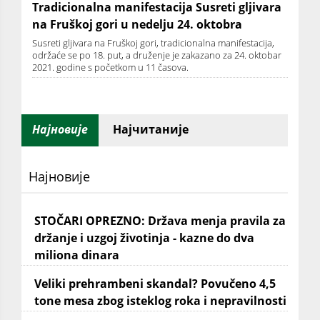
Tradicionalna manifestacija Susreti gljivara
na Fruškoj gori u nedelju 24. oktobra
Susreti gljivara na Fruškoj gori, tradicionalna manifestacija,
održaće se po 18. put, a druženje je zakazano za 24. oktobar
2021. godine s početkom u 11 časova.
Најновије
Најчитаније
Најновије
STOČARI OPREZNO: Država menja pravila za
držanje i uzgoj životinja - kazne do dva
miliona dinara
Veliki prehrambeni skandal? Povučeno 4,5
tone mesa zbog isteklog roka i nepravilnosti