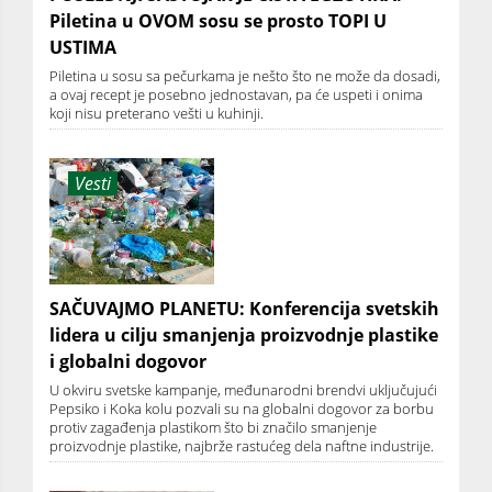
Piletina u OVOM sosu se prosto TOPI U
USTIMA
Piletina u sosu sa pečurkama je nešto što ne može da dosadi,
a ovaj recept je posebno jednostavan, pa će uspeti i onima
koji nisu preterano vešti u kuhinji.
Vesti
SAČUVAJMO PLANETU: Konferencija svetskih
lidera u cilju smanjenja proizvodnje plastike
i globalni dogovor
U okviru svetske kampanje, međunarodni brendvi uključujući
Pepsiko i Koka kolu pozvali su na globalni dogovor za borbu
protiv zagađenja plastikom što bi značilo smanjenje
proizvodnje plastike, najbrže rastućeg dela naftne industrije.