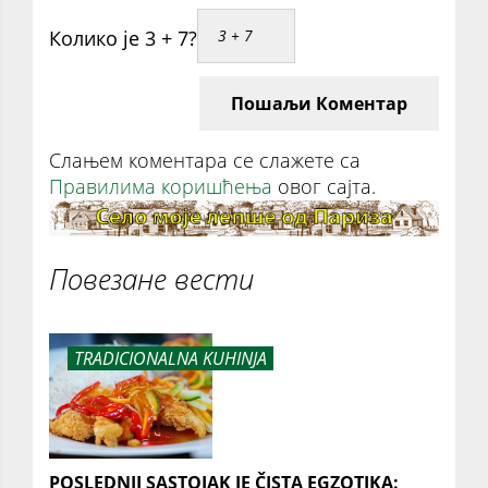
Колико је 3 + 7?
Пошаљи Коментар
Слањем коментара се слажете са
Правилима коришћења
овог сајта.
Повезане вести
TRADICIONALNA KUHINJA
POSLEDNJI SASTOJAK JE ČISTA EGZOTIKA: