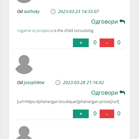
Od
authoky
2023-03-23 14:33:07
Одговори
rogaine vs propecia
Is the child convulsing
0
0
+
-
Od
JosephRew
2023-03-28 21:16:02
Одговори
[url=https://phenergan.boutique/]phenergan prices[/url]
0
0
+
-