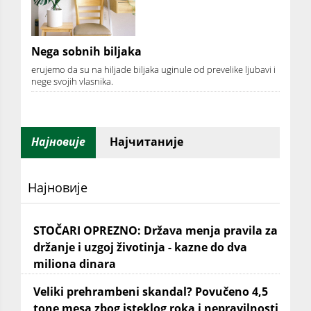
Nega sobnih biljaka
erujemo da su na hiljade biljaka uginule od prevelike ljubavi i
nege svojih vlasnika.
Најновије
Најчитаније
Најновије
STOČARI OPREZNO: Država menja pravila za
držanje i uzgoj životinja - kazne do dva
miliona dinara
Veliki prehrambeni skandal? Povučeno 4,5
tone mesa zbog isteklog roka i nepravilnosti