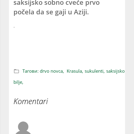
saksijsko sobno cveće prvo
počela da se gaji u Aziji.
.
Drvo novca: Omiljena saksijska biljka, laka
za uzgoj
Тагови:
drvo novca,
Krasula,
sukulenti,
saksijsko
bilje,
Komentari