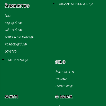
ORGANSKA PROIZVODNJA
ŠUMARSTVO
ŠUME
GAJENJE ŠUMA
ZAŠTITA ŠUMA
SEME I SADNI MATERIJAL
KORIŠĆENJE ŠUMA
LOVSTVO
MEHANIZACIJA
SELO
ŽIVOT NA SELU
TURIZAM
LEPOTE SRBIJE
SAVETI
O NAMA