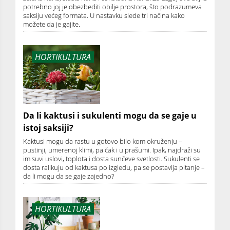
potrebno joj je obezbediti obilje prostora, što podrazumeva
saksiju većeg formata. U nastavku slede tri načina kako
možete da je gajite.
HORTIKULTURA
Da li kaktusi i sukulenti mogu da se gaje u
istoj saksiji?
Kaktusi mogu da rastu u gotovo bilo kom okruženju –
pustinji, umerenoj klimi, pa čak i u prašumi. Ipak, najdraži su
im suvi uslovi, toplota i dosta sunčeve svetlosti. Sukulenti se
dosta ralikuju od kaktusa po izgledu, pa se postavlja pitanje –
da li mogu da se gaje zajedno?
HORTIKULTURA