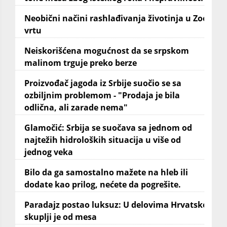
Neobični načini rashlađivanja životinja u Zoo
vrtu
Neiskorišćena mogućnost da se srpskom
malinom trguje preko berze
Proizvođač jagoda iz Srbije suočio se sa
ozbiljnim problemom - "Prodaja je bila
odlična, ali zarade nema"
Glamočić: Srbija se suočava sa jednom od
najtežih hidroloških situacija u više od
jednog veka
Bilo da ga samostalno mažete na hleb ili
dodate kao prilog, nećete da pogrešite.
Paradajz postao luksuz: U delovima Hrvatske
skuplji je od mesa