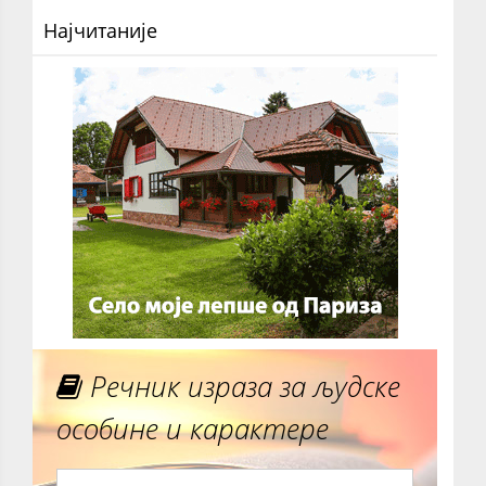
Најчитаније
Речник израза за људске
особине и карактере