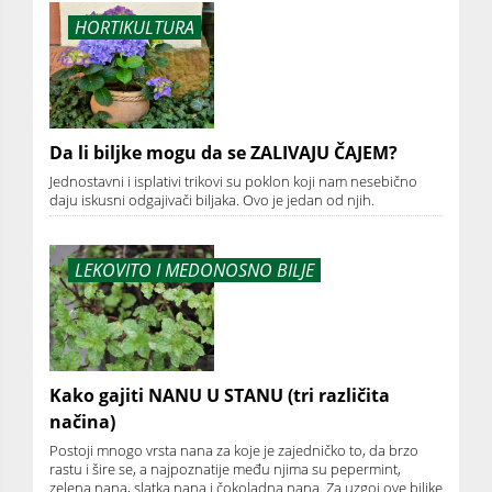
HORTIKULTURA
Da li biljke mogu da se ZALIVAJU ČAJEM?
Jednostavni i isplativi trikovi su poklon koji nam nesebično
daju iskusni odgajivači biljaka. Ovo je jedan od njih.
LEKOVITO I MEDONOSNO BILJE
Kako gajiti NANU U STANU (tri različita
načina)
Postoji mnogo vrsta nana za koje je zajedničko to, da brzo
rastu i šire se, a najpoznatije među njima su pepermint,
zelena nana, slatka nana i čokoladna nana. Za uzgoj ove biljke