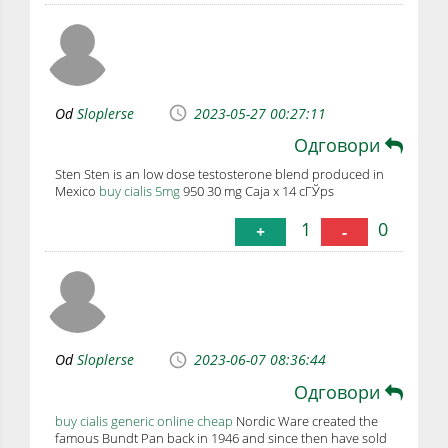
Od
Sloplerse
2023-05-27 00:27:11
Одговори
Sten Sten is an low dose testosterone blend produced in
Mexico
buy cialis 5mg
950 30 mg Caja x 14 cГЎps
1
0
+
-
Od
Sloplerse
2023-06-07 08:36:44
Одговори
buy cialis generic online cheap
Nordic Ware created the
famous Bundt Pan back in 1946 and since then have sold