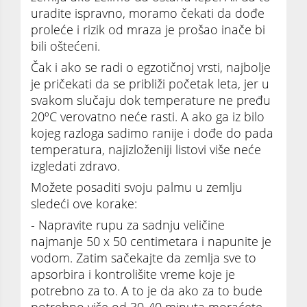
uradite ispravno, moramo čekati da dođe
proleće i rizik od mraza je prošao inače bi
bili oštećeni.
Čak i ako se radi o egzotičnoj vrsti, najbolje
je pričekati da se približi početak leta, jer u
svakom slučaju dok temperature ne pređu
20ºC verovatno neće rasti. A ako ga iz bilo
kojeg razloga sadimo ranije i dođe do pada
temperatura, najizloženiji listovi više neće
izgledati zdravo.
Možete posaditi svoju palmu u zemlju
sledeći ove korake:
- Napravite rupu za sadnju veličine
najmanje 50 x 50 centimetara i napunite je
vodom. Zatim sačekajte da zemlja sve to
apsorbira i kontrolišite vreme koje je
potrebno za to. A to je da ako za to bude
potrebno više od 30-40 minuta moraćete