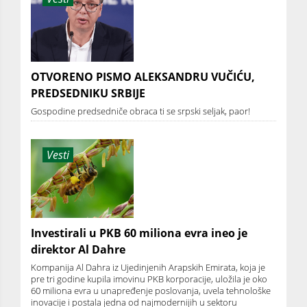
OTVORENO PISMO ALEKSANDRU VUČIĆU,
PREDSEDNIKU SRBIJE
Gospodine predsedniče obraca ti se srpski seljak, paor!
Vesti
Investirali u PKB 60 miliona evra ineo je
direktor Al Dahre
Kompanija Al Dahra iz Ujedinjenih Arapskih Emirata, koja je
pre tri godine kupila imovinu PKB korporacije, uložila je oko
60 miliona evra u unapređenje poslovanja, uvela tehnološke
inovacije i postala jedna od najmodernijih u sektoru