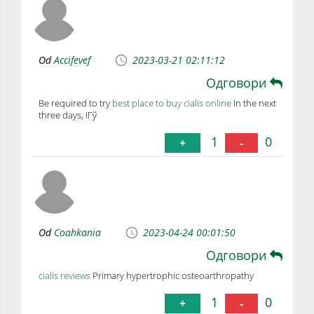
Od
Accifevef
2023-03-21 02:11:12
Одговори
Be required to try
best place to buy cialis online
In the next
three days, IГў
1
0
+
-
Od
Coahkania
2023-04-24 00:01:50
Одговори
cialis reviews
Primary hypertrophic osteoarthropathy
1
0
+
-