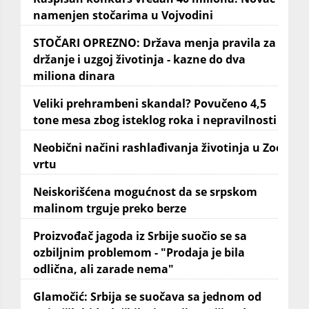
namenjen stočarima u Vojvodini
STOČARI OPREZNO: Država menja pravila za
držanje i uzgoj životinja - kazne do dva
miliona dinara
Veliki prehrambeni skandal? Povučeno 4,5
tone mesa zbog isteklog roka i nepravilnosti
Neobični načini rashlađivanja životinja u Zoo
vrtu
Neiskorišćena mogućnost da se srpskom
malinom trguje preko berze
Proizvođač jagoda iz Srbije suočio se sa
ozbiljnim problemom - "Prodaja je bila
odlična, ali zarade nema"
Glamočić: Srbija se suočava sa jednom od