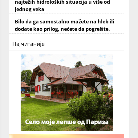
najtežih hidroloških situacija u više od
jednog veka
Bilo da ga samostalno mažete na hleb ili
dodate kao prilog, nećete da pogrešite.
Најчитаније