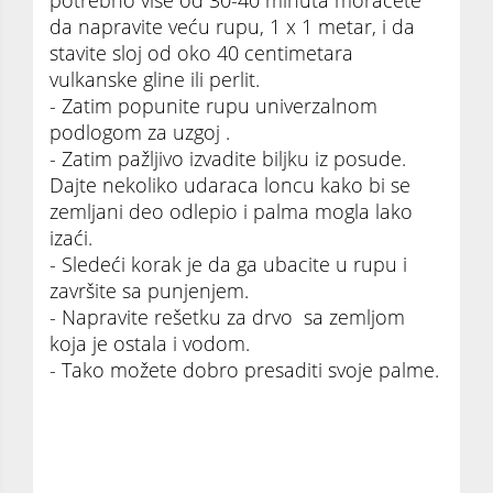
da napravite veću rupu, 1 x 1 metar, i da
stavite sloj od oko 40 centimetara
vulkanske gline ili perlit.
- Zatim popunite rupu univerzalnom
podlogom za uzgoj .
- Zatim pažljivo izvadite biljku iz posude.
Dajte nekoliko udaraca loncu kako bi se
zemljani deo odlepio i palma mogla lako
izaći.
- Sledeći korak je da ga ubacite u rupu i
završite sa punjenjem.
- Napravite rešetku za drvo sa zemljom
koja je ostala i vodom.
- Tako možete dobro presaditi svoje palme.
Kako presaditi palmu iz saksije u dvorište