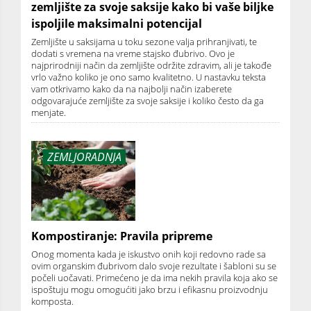
zemljište za svoje saksije kako bi vaše biljke
ispoljile maksimalni potencijal
Zemljište u saksijama u toku sezone valja prihranjivati, te
dodati s vremena na vreme stajsko đubrivo. Ovo je
najprirodniji način da zemljište održite zdravim, ali je takođe
vrlo važno koliko je ono samo kvalitetno. U nastavku teksta
vam otkrivamo kako da na najbolji način izaberete
odgovarajuće zemljište za svoje saksije i koliko često da ga
menjate.
ZEMLJORADNJA
Kompostiranje: Pravila pripreme
Onog momenta kada je iskustvo onih koji redovno rade sa
ovim organskim đubrivom dalo svoje rezultate i šabloni su se
počeli uočavati. Primećeno je da ima nekih pravila koja ako se
ispoštuju mogu omogućiti jako brzu i efikasnu proizvodnju
komposta.