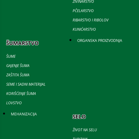
ŽIVINARSTVO
PČELARSTVO
RIBARSTVO I RIBOLOV
KUNIĆARSTVO
ORGANSKA PROIZVODNJA
ŠUMARSTVO
ŠUME
GAJENJE ŠUMA
ZAŠTITA ŠUMA
SEME I SADNI MATERIJAL
KORIŠĆENJE ŠUMA
LOVSTVO
MEHANIZACIJA
SELO
ŽIVOT NA SELU