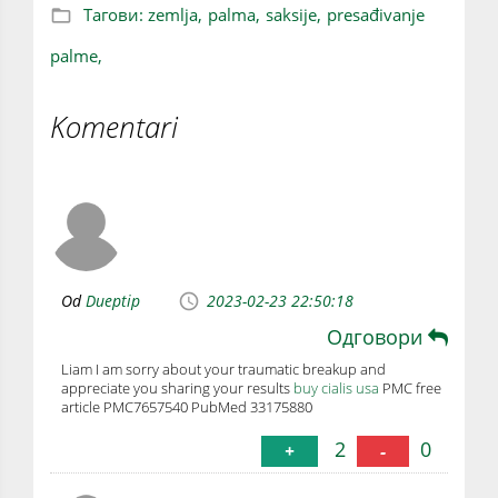
Тагови:
zemlja,
palma,
saksije,
presađivanje
palme,
Komentari
Od
Dueptip
2023-02-23 22:50:18
Одговори
Liam I am sorry about your traumatic breakup and
appreciate you sharing your results
buy cialis usa
PMC free
article PMC7657540 PubMed 33175880
2
0
+
-