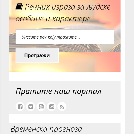
Речник израза за људске
особине и карактере
Претражи
Пратите наш портал
Временска прогноза