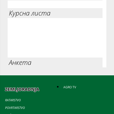
Курсна листа
Анкета
AGRO TV
ZEMLJORADNJA
RATARSTVO
POVRTARSTVO