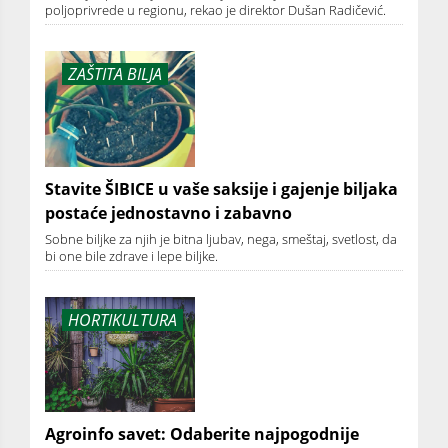
poljoprivrede u regionu, rekao je direktor Dušan Radičević.
ZAŠTITA BILJA
Stavite ŠIBICE u vaše saksije i gajenje biljaka
postaće jednostavno i zabavno
Sobne biljke za njih je bitna ljubav, nega, smeštaj, svetlost, da
bi one bile zdrave i lepe biljke.
HORTIKULTURA
Agroinfo savet: Odaberite najpogodnije