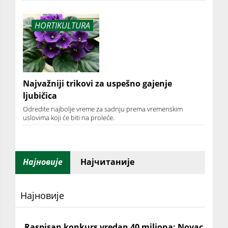
HORTIKULTURA
Najvažniji trikovi za uspešno gajenje
ljubičica
Odredite najbolje vreme za sadnju prema vremenskim
uslovima koji će biti na proleće.
Најновије
Најчитаније
Најновије
Raspisan konkurs vredan 40 miliona: Novac