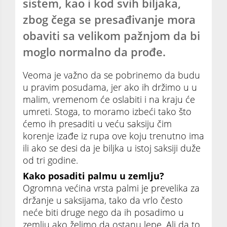
sistem, kao i kod svih biljaka,
zbog čega se presađivanje mora
obaviti sa velikom pažnjom da bi
moglo normalno da prođe.
Veoma je važno da se pobrinemo da budu
u pravim posudama, jer ako ih držimo u u
malim, vremenom će oslabiti i na kraju će
umreti. Stoga, to moramo izbeći tako što
ćemo ih presaditi u veću saksiju čim
korenje izađe iz rupa ove koju trenutno ima
ili ako se desi da je biljka u istoj saksiji duže
od tri godine.
Kako posaditi palmu u zemlju?
Ogromna većina vrsta palmi je prevelika za
držanje u saksijama, tako da vrlo često
neće biti druge nego da ih posadimo u
zemlju ako želimo da ostanu lepe. Ali da to