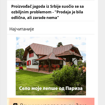
Proizvođač jagoda iz Srbije suočio se sa
ozbiljnim problemom - "Prodaja je bila
odlična, ali zarade nema"
Најчитаније