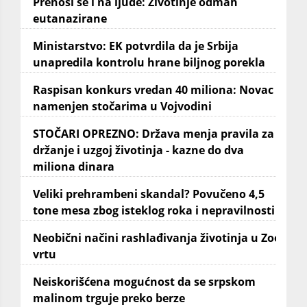
Prenosi se i na ljude: Životinje odmah
eutanazirane
Ministarstvo: EK potvrdila da je Srbija
unapredila kontrolu hrane biljnog porekla
Raspisan konkurs vredan 40 miliona: Novac
namenjen stočarima u Vojvodini
STOČARI OPREZNO: Država menja pravila za
držanje i uzgoj životinja - kazne do dva
miliona dinara
Veliki prehrambeni skandal? Povučeno 4,5
tone mesa zbog isteklog roka i nepravilnosti
Neobični načini rashlađivanja životinja u Zoo
vrtu
Neiskorišćena mogućnost da se srpskom
malinom trguje preko berze