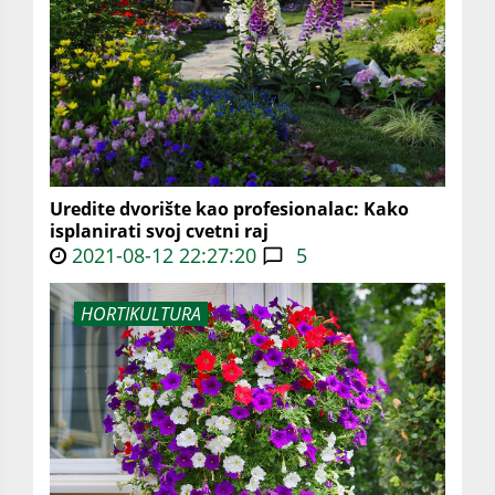
Uredite dvorište kao profesionalac: Kako
isplanirati svoj cvetni raj
2021-08-12 22:27:20
5
HORTIKULTURA