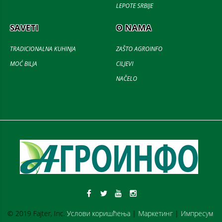
LEPOTE SRBIJE
SAVETI
O NAMA
TRADICIONALNA KUHINJA
ZAŠTO AGROINFO
MOĆ BILJA
CILJEVI
NAČELO
© 2019 Fajter, Inc.
Услови коришћења
|
Маркетинг
|
Импресум