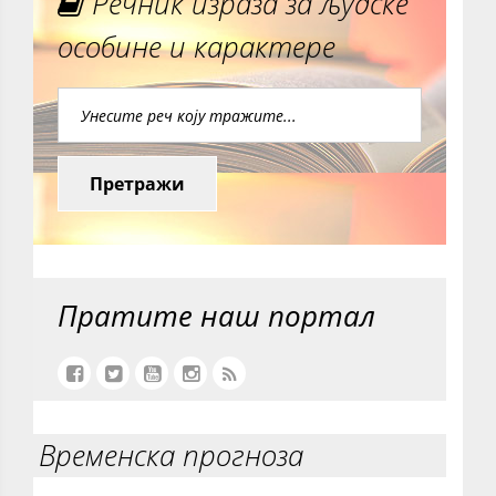
Речник израза за људске
особине и карактере
Претражи
Пратите наш портал
Временска прогноза