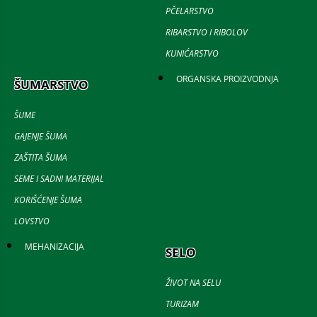
PČELARSTVO
RIBARSTVO I RIBOLOV
KUNIĆARSTVO
ORGANSKA PROIZVODNJA
ŠUMARSTVO
ŠUME
GAJENJE ŠUMA
ZAŠTITA ŠUMA
SEME I SADNI MATERIJAL
KORIŠĆENJE ŠUMA
LOVSTVO
MEHANIZACIJA
SELO
ŽIVOT NA SELU
TURIZAM