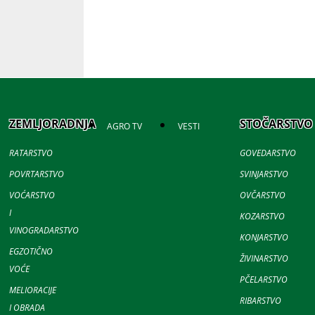
ZEMLJORADNJA
STOČARSTVO
AGRO TV
VESTI
RATARSTVO
GOVEDARSTVO
POVRTARSTVO
SVINJARSTVO
VOĆARSTVO
OVČARSTVO
I
KOZARSTVO
VINOGRADARSTVO
KONJARSTVO
EGZOTIČNO
ŽIVINARSTVO
VOĆE
PČELARSTVO
MELIORACIJE
RIBARSTVO
I OBRADA