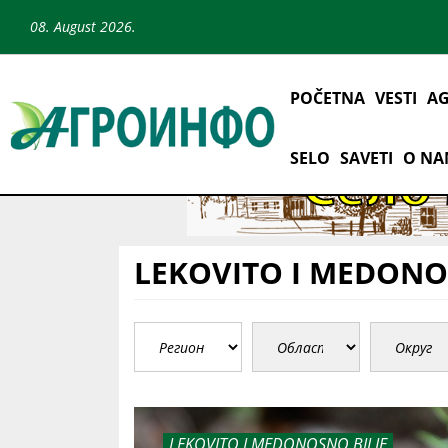
08. August 2026.
POČETNA
VESTI
AG
SELO
SAVETI
O N
LEKOVITO I MEDONO
LEKOVITO I MEDONOSNO BILJE