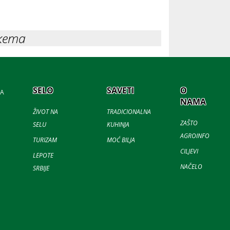
кета
SELO
SAVETI
O
JA
NAMA
ŽIVOT NA
TRADICIONALNA
ZAŠTO
SELU
KUHINJA
AGROINFO
TURIZAM
MOĆ BILJA
CILJEVI
LEPOTE
NAČELO
SRBIJE