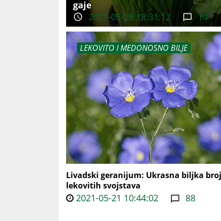
gaje
2021-05-28 18:31:12
14
LEKOVITO I MEDONOSNO BILJE
Livadski geranijum: Ukrasna biljka bro
lekovitih svojstava
2021-05-21 10:44:02
88