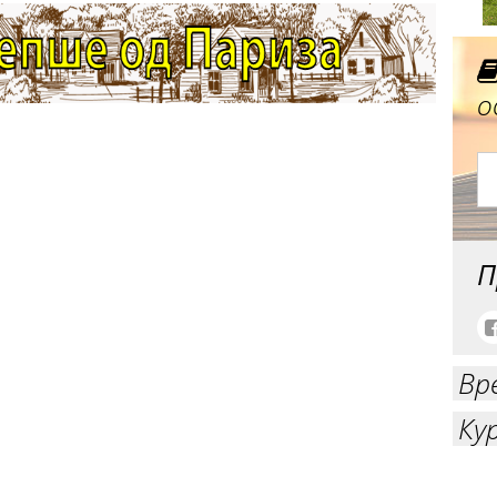
о
П
Вр
Ку