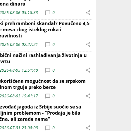
iona dinara
2026-08-06 03:18:33
0
iki prehrambeni skandal? Povučeno 4,5
e mesa zbog isteklog roka i
ravilnosti
2026-08-06 02:27:21
0
bični načini rashlađivanja životinja u
 vrtu
2026-08-05 12:51:40
0
skorišćena mogućnost da se srpskom
inom trguje preko berze
2026-08-03 15:41:17
0
zvođač jagoda iz Srbije suočio se sa
iljnim problemom - "Prodaja je bila
ična, ali zarade nema"
2026-07-31 23:08:03
0