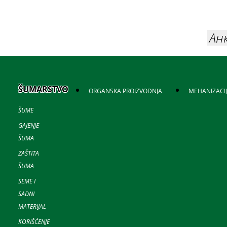
Ан
ŠUMARSTVO
ORGANSKA PROIZVODNJA
MEHANIZACI
ŠUME
GAJENJE
ŠUMA
ZAŠTITA
ŠUMA
SEME I
SADNI
MATERIJAL
KORIŠĆENJE