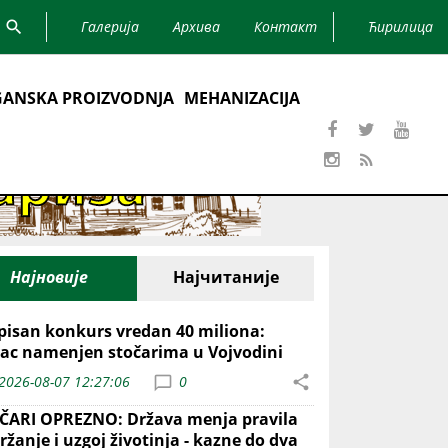
Галерија
Архива
Контакт
Ћирилица
ANSKA PROIZVODNJA
MEHANIZACIJA
Најновије
Најчитаније
pisan konkurs vredan 40 miliona:
ac namenjen stočarima u Vojvodini
2026-08-07 12:27:06
0
ČARI OPREZNO: Država menja pravila
ržanje i uzgoj životinja - kazne do dva