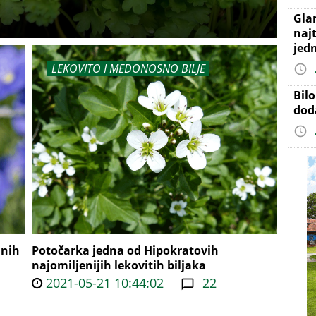
Gla
najt
jed
LEKOVITO I MEDONOSNO BILJE
Bil
dod
jnih
Potočarka jedna od Hipokratovih
najomiljenijih lekovitih biljaka
2021-05-21 10:44:02
22