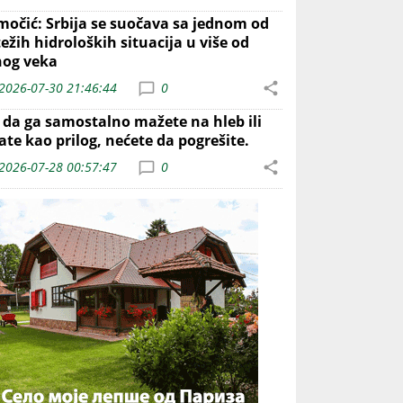
močić: Srbija se suočava sa jednom od
ežih hidroloških situacija u više od
nog veka
2026-07-30 21:46:44
0
o da ga samostalno mažete na hleb ili
ate kao prilog, nećete da pogrešite.
2026-07-28 00:57:47
0