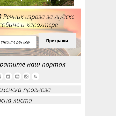
Речник израза за људске
собине и карактере
Претражи
ратите наш портал
еменска прогноза
рсна листа