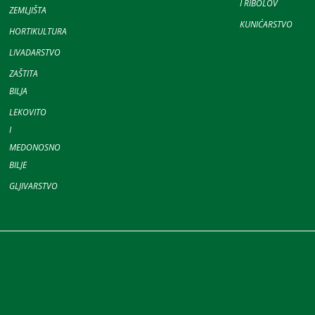
I RIBOLOV
ZEMLJIŠTA
KUNIĆARSTVO
HORTIKULTURA
LIVADARSTVO
ZAŠTITA
BILJA
LEKOVITO
I
MEDONOSNO
BILJE
GLJIVARSTVO