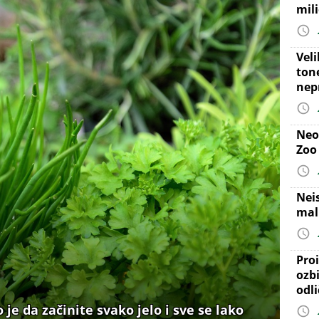
mil
Vel
ton
nep
Neo
Zoo
Nei
mal
Proi
ozb
odl
je da začinite svako jelo i sve se lako