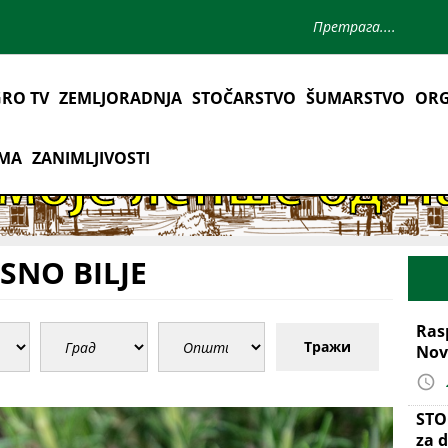
RO TV
ZEMLJORADNJA
STOČARSTVO
ŠUMARSTVO
ORG
AMA
ZANIMLJIVOSTI
SNO BILJE
Ras
Тражи
Nov
STO
za d