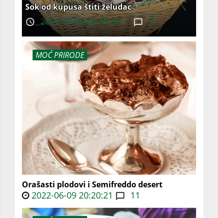
Sok od kupusa štiti želudac
2022-07-04 01:41:34
5
MOĆ PRIRODE
Orašasti plodovi i Semifreddo desert
2022-06-09 20:20:21
11