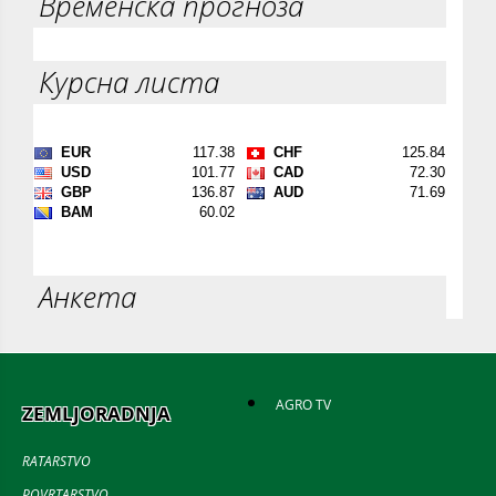
Временска прогноза
Курсна листа
Анкета
AGRO TV
ZEMLJORADNJA
RATARSTVO
POVRTARSTVO