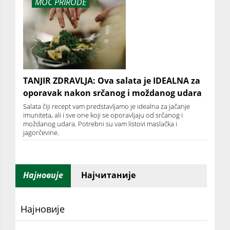
MOĆ PRIRODE
TANJIR ZDRAVLJA: Ova salata je IDEALNA za
oporavak nakon srčanog i moždanog udara
Salata čiji recept vam predstavljamo je idealna za jačanje
imuniteta, ali i sve one koji se oporavljaju od srčanog i
moždanog udara. Potrebni su vam listovi maslačka i
jagorčevine.
Најновије
Најчитаније
Најновије