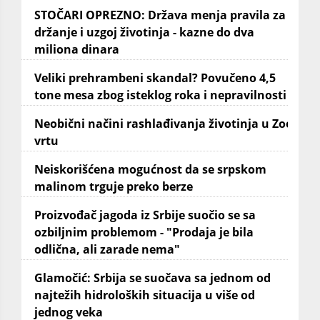
STOČARI OPREZNO: Država menja pravila za
držanje i uzgoj životinja - kazne do dva
miliona dinara
Veliki prehrambeni skandal? Povučeno 4,5
tone mesa zbog isteklog roka i nepravilnosti
Neobični načini rashlađivanja životinja u Zoo
vrtu
Neiskorišćena mogućnost da se srpskom
malinom trguje preko berze
Proizvođač jagoda iz Srbije suočio se sa
ozbiljnim problemom - "Prodaja je bila
odlična, ali zarade nema"
Glamočić: Srbija se suočava sa jednom od
najtežih hidroloških situacija u više od
jednog veka