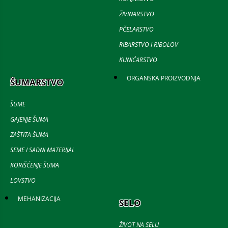
ŽIVINARSTVO
PČELARSTVO
RIBARSTVO I RIBOLOV
KUNIĆARSTVO
ORGANSKA PROIZVODNJA
ŠUMARSTVO
ŠUME
GAJENJE ŠUMA
ZAŠTITA ŠUMA
SEME I SADNI MATERIJAL
KORIŠĆENJE ŠUMA
LOVSTVO
MEHANIZACIJA
SELO
ŽIVOT NA SELU