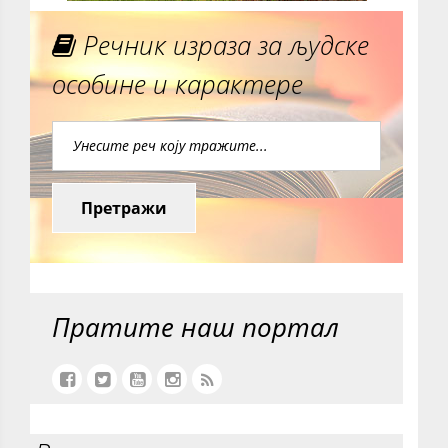
Речник израза за људске
особине и карактере
Претражи
Пратите наш портал