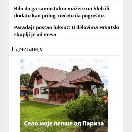
Bilo da ga samostalno mažete na hleb ili
dodate kao prilog, nećete da pogrešite.
Paradajz postao luksuz: U delovima Hrvatske
skuplji je od mesa
Најчитаније