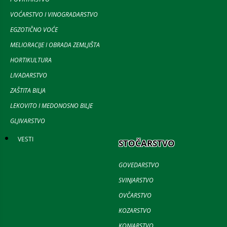
VOĆARSTVO I VINOGRADARSTVO
EGZOTIČNO VOĆE
MELIORACIJE I OBRADA ZEMLJIŠTA
HORTIKULTURA
LIVADARSTVO
ZAŠTITA BILJA
LEKOVITO I MEDONOSNO BILJE
GLJIVARSTVO
VESTI
STOČARSTVO
GOVEDARSTVO
SVINJARSTVO
OVČARSTVO
KOZARSTVO
KONJARSTVO