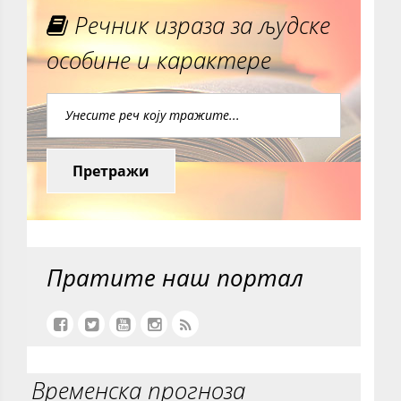
Речник израза за људске
особине и карактере
Претражи
Пратите наш портал
Временска прогноза