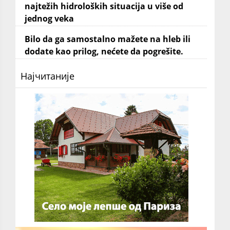
najtežih hidroloških situacija u više od
jednog veka
Bilo da ga samostalno mažete na hleb ili
dodate kao prilog, nećete da pogrešite.
Најчитаније