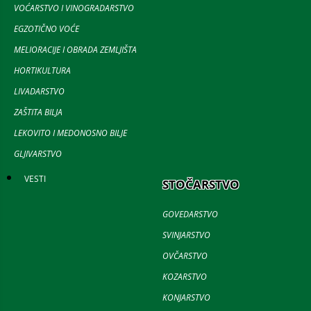
VOĆARSTVO I VINOGRADARSTVO
EGZOTIČNO VOĆE
MELIORACIJE I OBRADA ZEMLJIŠTA
HORTIKULTURA
LIVADARSTVO
ZAŠTITA BILJA
LEKOVITO I MEDONOSNO BILJE
GLJIVARSTVO
VESTI
STOČARSTVO
GOVEDARSTVO
SVINJARSTVO
OVČARSTVO
KOZARSTVO
KONJARSTVO