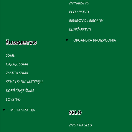
ŽIVINARSTVO
PČELARSTVO
RIBARSTVO I RIBOLOV
KUNIĆARSTVO
ORGANSKA PROIZVODNJA
ŠUMARSTVO
ŠUME
GAJENJE ŠUMA
ZAŠTITA ŠUMA
SEME I SADNI MATERIJAL
KORIŠĆENJE ŠUMA
LOVSTVO
MEHANIZACIJA
SELO
ŽIVOT NA SELU