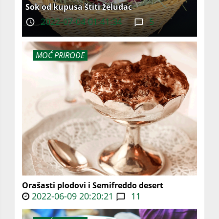
Sok od kupusa štiti želudac
2022-07-04 01:41:34
5
MOĆ PRIRODE
Orašasti plodovi i Semifreddo desert
2022-06-09 20:20:21
11