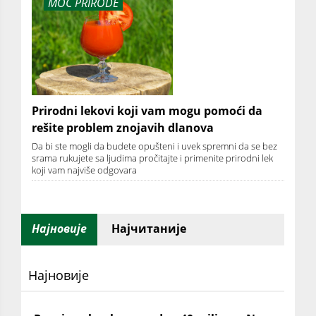
MOĆ PRIRODE
Prirodni lekovi koji vam mogu pomoći da
rešite problem znojavih dlanova
Da bi ste mogli da budete opušteni i uvek spremni da se bez
srama rukujete sa ljudima pročitajte i primenite prirodni lek
koji vam najviše odgovara
Најновије
Најчитаније
Најновије