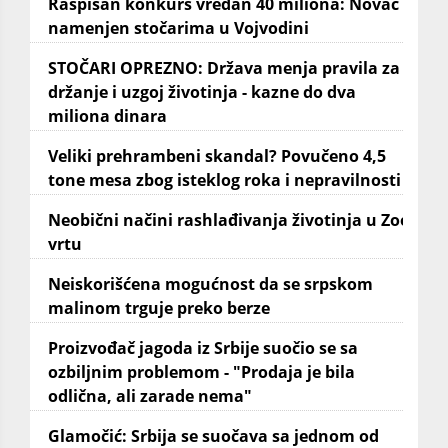
Raspisan konkurs vredan 40 miliona: Novac
namenjen stočarima u Vojvodini
STOČARI OPREZNO: Država menja pravila za
držanje i uzgoj životinja - kazne do dva
miliona dinara
Veliki prehrambeni skandal? Povučeno 4,5
tone mesa zbog isteklog roka i nepravilnosti
Neobični načini rashlađivanja životinja u Zoo
vrtu
Neiskorišćena mogućnost da se srpskom
malinom trguje preko berze
Proizvođač jagoda iz Srbije suočio se sa
ozbiljnim problemom - "Prodaja je bila
odlična, ali zarade nema"
Glamočić: Srbija se suočava sa jednom od