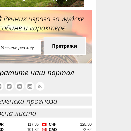
Речник израза за људске
собине и карактере
Претражи
ратите наш портал
еменска прогноза
рсна листа