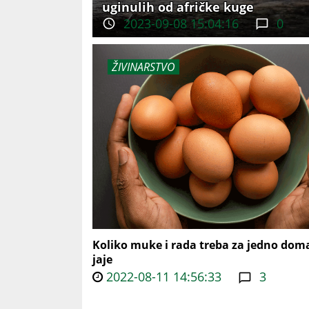
uginulih od afričke kuge
2023-09-08 15:04:16
0
ŽIVINARSTVO
Koliko muke i rada treba za jedno dom
jaje
2022-08-11 14:56:33
3