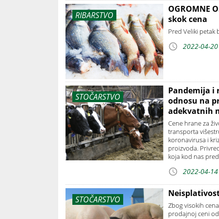
OGROMNE OSCI
RIBARSTVO
skok cena
Pred Veliki petak 
2022-04-20
Pandemija i 
STOČARSTVO
odnosu na pr
adekvatnih 
Cene hrane za živo
transporta višest
koronavirusa i kri
proizvoda. Privre
koja kod nas predst
2022-04-14
Neisplativos
STOČARSTVO
Zbog visokih cena
prodajnoj ceni od 