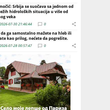
močić: Srbija se suočava sa jednom od
ežih hidroloških situacija u više od
nog veka
2026-07-30 21:46:44
0
o da ga samostalno mažete na hleb ili
ate kao prilog, nećete da pogrešite.
2026-07-28 00:57:47
0