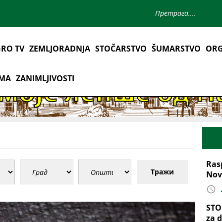
RO TV
ZEMLJORADNJA
STOČARSTVO
ŠUMARSTVO
ORG
AMA
ZANIMLJIVOSTI
Ras
Тражи
Nov
STO
za d