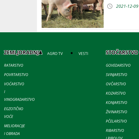
2021-12-09
ZEMLJORADNJA
STOČARSTVO
AGRO TV
VESTI
RATARSTVO
GOVEDARSTVO
POVRTARSTVO
SVINJARSTVO
VOĆARSTVO
OVČARSTVO
I
KOZARSTVO
VINOGRADARSTVO
KONJARSTVO
EGZOTIČNO
ŽIVINARSTVO
VOĆE
PČELARSTVO
MELIORACIJE
RIBARSTVO
I OBRADA
I RIBOLOV