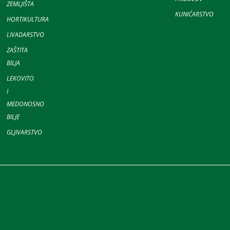
ZEMLJIŠTA
KUNIĆARSTVO
HORTIKULTURA
LIVADARSTVO
ZAŠTITA
BILJA
LEKOVITO
I
MEDONOSNO
BILJE
GLJIVARSTVO