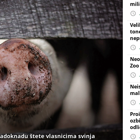
mil
Vel
ton
nep
Neo
Zoo
Nei
mal
Proi
ozb
odl
nadoknadu štete vlasnicima svinja