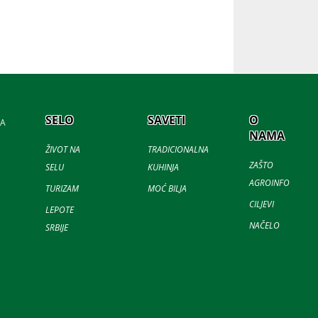
SELO
SAVETI
O
JA
NAMA
ŽIVOT NA
TRADICIONALNA
ZAŠTO
SELU
KUHINJA
AGROINFO
TURIZAM
MOĆ BILJA
CILJEVI
LEPOTE
NAČELO
SRBIJE