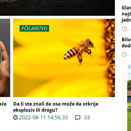
Gla
najt
jed
PČELARSTVO
Bil
dod
aće
Da li ste znali da osa može da otkrije
eksploziv ili drogu?
2022-08-11 14:56:33
33