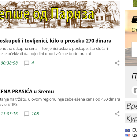
о
skupeli i tovljenici, kilo u proseku 270 dinara
renutna otkupna cena ili tovljenici uskoro poskupe, što stočari
e je očekivati da pojedini obori više ne budu prazni
 00:38:58
4
П
ENA PRASIĆA u Sremu
stanje na tržištu, u ovom regionu nije zabeležena cena od 450 dinara
Вр
avio STIPS
 13:03:16
108
Ку