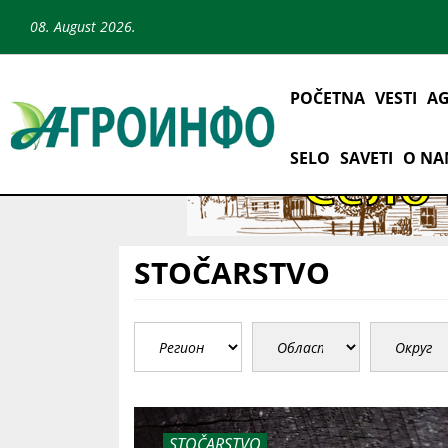
08. August 2026.
POČETNA
VESTI
AG
SELO
SAVETI
O N
STOČARSTVO
STOČARSTVO