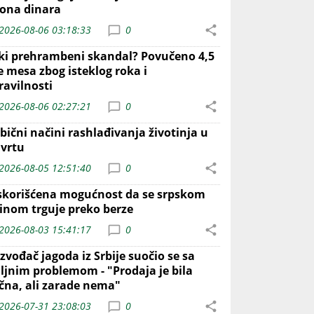
iona dinara
2026-08-06 03:18:33
0
iki prehrambeni skandal? Povučeno 4,5
e mesa zbog isteklog roka i
ravilnosti
2026-08-06 02:27:21
0
bični načini rashlađivanja životinja u
 vrtu
2026-08-05 12:51:40
0
skorišćena mogućnost da se srpskom
inom trguje preko berze
2026-08-03 15:41:17
0
zvođač jagoda iz Srbije suočio se sa
iljnim problemom - "Prodaja je bila
ična, ali zarade nema"
2026-07-31 23:08:03
0