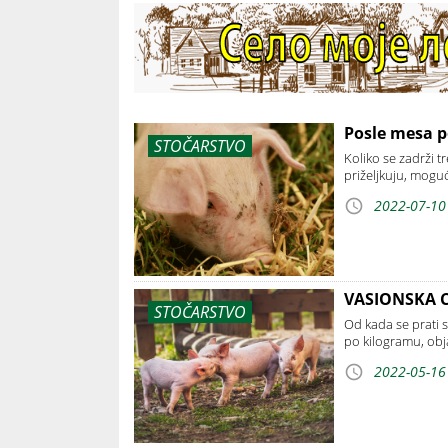
Posle mesa po
STOČARSTVO
Koliko se zadrži t
priželjkuju, moguć
2022-07-10
VASIONSKA C
STOČARSTVO
Od kada se prati 
po kilogramu, obj
2022-05-16