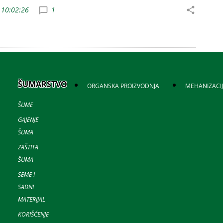
 10:02:26
1
ŠUMARSTVO
ORGANSKA PROIZVODNJA
MEHANIZACI
ŠUME
GAJENJE
ŠUMA
ZAŠTITA
ŠUMA
SEME I
SADNI
MATERIJAL
KORIŠĆENJE