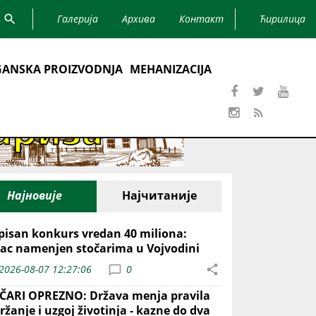
Галерија
Архива
Контакт
Ћирилица
ANSKA PROIZVODNJA
MEHANIZACIJA
Најновије
Најчитаније
pisan konkurs vredan 40 miliona:
ac namenjen stočarima u Vojvodini
2026-08-07 12:27:06
0
ČARI OPREZNO: Država menja pravila
ržanje i uzgoj životinja - kazne do dva