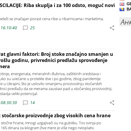
LACIJE: Riba skuplja i za 100 odsto, moguć novi
beleži se značajan porast cena ribe u ribarnicama i marketima.
Ан
 16:10:40
25
rat glavni faktori: Broj stoke značajno smanjen u
ošlu godinu, privrednici predlažu sprovođenje
mera
tinje, energenata, mineralnih đubriva, zaštitinih sredstava i
ruko su uvećane u protekle dve i po godine, zbog pandemije
ze u Ukrajini, što je uslovilo smanjenu proizvodnju stočarskih
dnici predlažu da se merama zaustavi pad u stočarskoj proizvodnji,
avlja veliki potencijal.
 08:30:30
14
t stočarske proizvodnje zbog visokih cena hrane
 stočne hrane, mnogi uzgajivači su na gubitku. Tov svinja po
165 dinara za kilogram žive mere je više nego neisplativ.