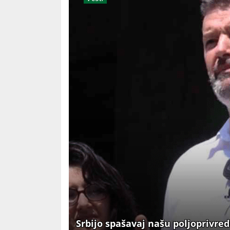
Srbijo spašavaj našu poljoprivre