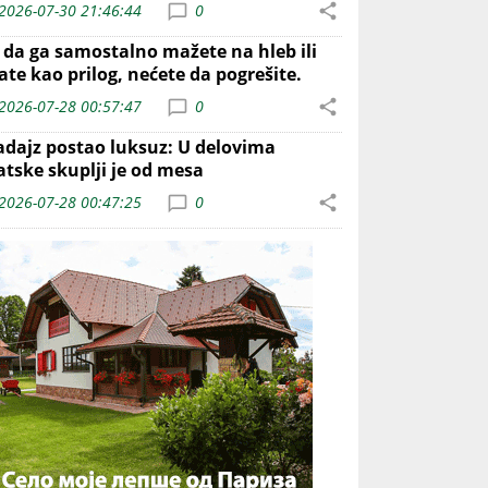
2026-07-30 21:46:44
0
o da ga samostalno mažete na hleb ili
ate kao prilog, nećete da pogrešite.
2026-07-28 00:57:47
0
adajz postao luksuz: U delovima
atske skuplji je od mesa
2026-07-28 00:47:25
0