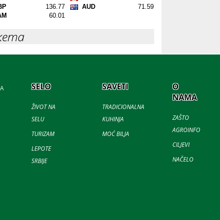
кета
SELO
SAVETI
O
JA
NAMA
ŽIVOT NA
TRADICIONALNA
ZAŠTO
SELU
KUHINJA
AGROINFO
TURIZAM
MOĆ BILJA
CILJEVI
LEPOTE
NAČELO
SRBIJE