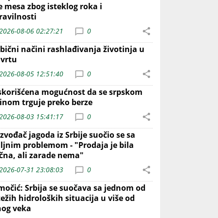
e mesa zbog isteklog roka i
ravilnosti
2026-08-06 02:27:21
0
bični načini rashlađivanja životinja u
 vrtu
2026-08-05 12:51:40
0
skorišćena mogućnost da se srpskom
inom trguje preko berze
2026-08-03 15:41:17
0
zvođač jagoda iz Srbije suočio se sa
iljnim problemom - "Prodaja je bila
ična, ali zarade nema"
2026-07-31 23:08:03
0
močić: Srbija se suočava sa jednom od
ežih hidroloških situacija u više od
nog veka