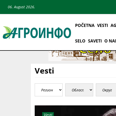
06. August 2026.
POČETNA
VESTI
AG
SELO
SAVETI
O N
Vesti
Vesti