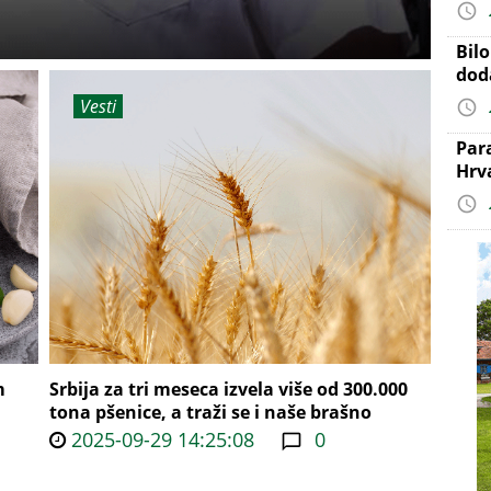
Bil
dod
Vesti
Par
Hrv
m
Srbija za tri meseca izvela više od 300.000
tona pšenice, a traži se i naše brašno
2025-09-29 14:25:08
0