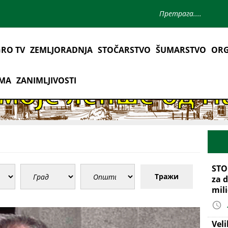
RO TV
ZEMLJORADNJA
STOČARSTVO
ŠUMARSTVO
ORG
AMA
ZANIMLJIVOSTI
STO
Тражи
za d
mil
Vel