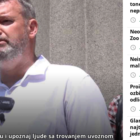
ton
nep
Neo
Zoo
Nei
mal
Proi
ozb
odl
Gla
najt
jed
du i upoznaj ljude sa trovanjem uvoznom