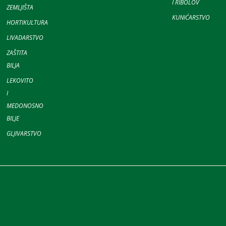
I RIBOLOV
ZEMLJIŠTA
KUNIĆARSTVO
HORTIKULTURA
LIVADARSTVO
ZAŠTITA
BILJA
LEKOVITO
I
MEDONOSNO
BILJE
GLJIVARSTVO