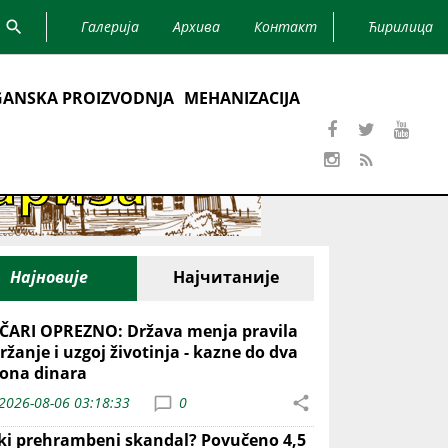
Галерија
Архива
Контакт
Ћирилица
ANSKA PROIZVODNJA
MEHANIZACIJA
Најновије
Најчитаније
ČARI OPREZNO: Država menja pravila
ržanje i uzgoj životinja - kazne do dva
iona dinara
2026-08-06 03:18:33
0
iki prehrambeni skandal? Povučeno 4,5