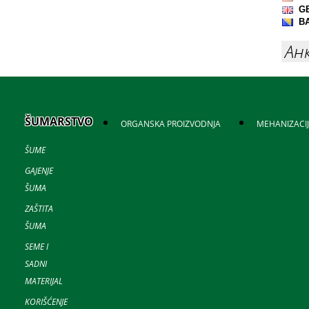
Ан
ŠUMARSTVO
ORGANSKA PROIZVODNJA
MEHANIZACI
ŠUME
GAJENJE
ŠUMA
ZAŠTITA
ŠUMA
SEME I
SADNI
MATERIJAL
KORIŠĆENJE