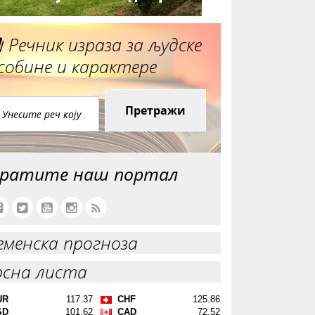
Речник израза за људске
собине и карактере
Претражи
ратите наш портал
еменска прогноза
рсна листа