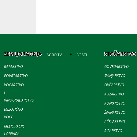
ZEMLJORADNJA
STOČARSTVO
AGRO TV
VESTI
RATARSTVO
GOVEDARSTVO
POVRTARSTVO
SVINJARSTVO
VOĆARSTVO
OVČARSTVO
I
KOZARSTVO
VINOGRADARSTVO
KONJARSTVO
EGZOTIČNO
ŽIVINARSTVO
VOĆE
PČELARSTVO
MELIORACIJE
RIBARSTVO
I OBRADA