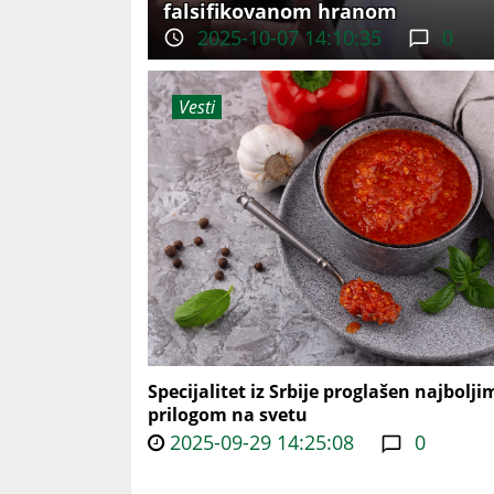
falsifikovanom hranom
2025-10-07 14:10:35
0
Vesti
Specijalitet iz Srbije proglašen najbolji
prilogom na svetu
2025-09-29 14:25:08
0