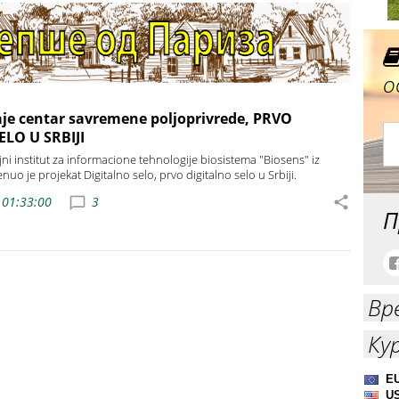
о
je centar savremene poljoprivrede, PRVO
LO U SRBIJI
jni institut za informacione tehnologije biosistema "Biosens" iz
o je projekat Digitalno selo, prvo digitalno selo u Srbiji.
 01:33:00
3
П
Вр
Ку