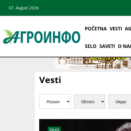
07. August 2026.
POČETNA
VESTI
AG
SELO
SAVETI
O N
Vesti
Vesti