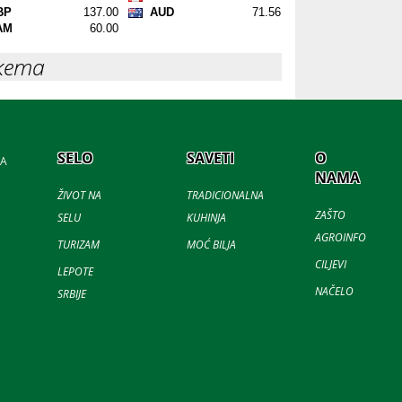
кета
SELO
SAVETI
O
JA
NAMA
ŽIVOT NA
TRADICIONALNA
ZAŠTO
SELU
KUHINJA
AGROINFO
TURIZAM
MOĆ BILJA
CILJEVI
LEPOTE
NAČELO
SRBIJE