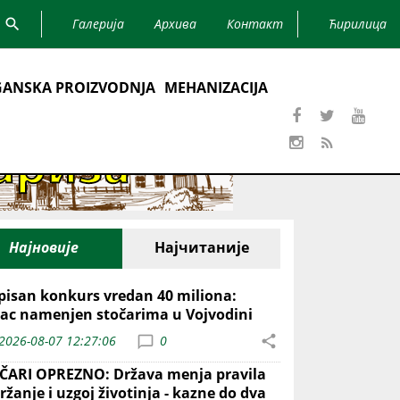
Галерија
Архива
Контакт
Ћирилица
ANSKA PROIZVODNJA
MEHANIZACIJA
Најновије
Најчитаније
pisan konkurs vredan 40 miliona:
ac namenjen stočarima u Vojvodini
2026-08-07 12:27:06
0
ČARI OPREZNO: Država menja pravila
ržanje i uzgoj životinja - kazne do dva