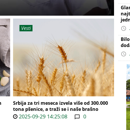
Gla
najt
jed
Vesti
Bil
dod
m
Srbija za tri meseca izvela više od 300.000
tona pšenice, a traži se i naše brašno
2025-09-29 14:25:08
0