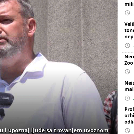
mil
Vel
ton
nep
Neo
Zoo
Nei
mal
Proi
ozb
odl
du i upoznaj ljude sa trovanjem uvoznom