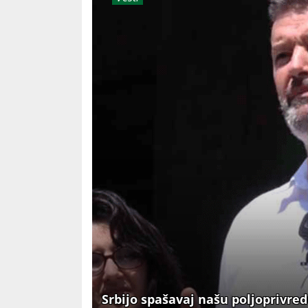
Srbijo spašavaj našu poljoprivre