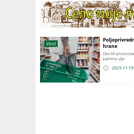
Poljoprivredn
Vesti
hrane
Deo tih proizvoda
palmino ulje
2025-11-19