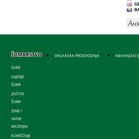
Ан
ŠUMARSTVO
ORGANSKA PROIZVODNJA
MEHANIZACI
ŠUME
GAJENJE
ŠUMA
ZAŠTITA
ŠUMA
SEME I
SADNI
MATERIJAL
KORIŠĆENJE