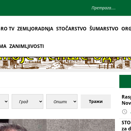
RO TV
ZEMLJORADNJA
STOČARSTVO
ŠUMARSTVO
ORG
AMA
ZANIMLJIVOSTI
Ras
Тражи
Nov
STO
za d