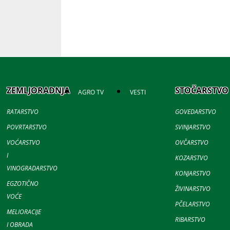
ZEMLJORADNJA
STOČARSTVO
AGRO TV
VESTI
RATARSTVO
GOVEDARSTVO
POVRTARSTVO
SVINJARSTVO
VOĆARSTVO
OVČARSTVO
I
KOZARSTVO
VINOGRADARSTVO
KONJARSTVO
EGZOTIČNO
ŽIVINARSTVO
VOĆE
PČELARSTVO
MELIORACIJE
RIBARSTVO
I OBRADA