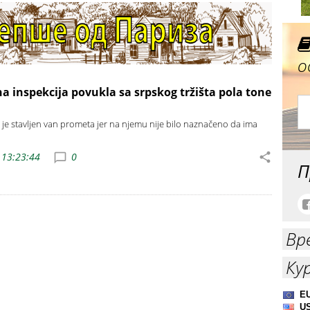
о
a inspekcija povukla sa srpskog tržišta pola tone
 je stavljen van prometa jer na njemu nije bilo naznačeno da ima
 13:23:44
0
П
Вр
Ку