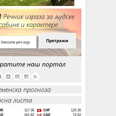
Речник израза за људске
собине и карактере
Претражи
ратите наш портал
еменска прогноза
рсна листа