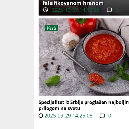
falsifikovanom hranom
2025-10-07 14:10:35
0
Vesti
Specijalitet iz Srbije proglašen najbolji
prilogom na svetu
2025-09-29 14:25:08
0