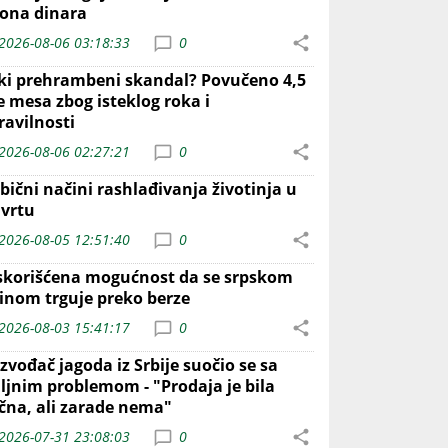
iona dinara
2026-08-06 03:18:33
0
iki prehrambeni skandal? Povučeno 4,5
e mesa zbog isteklog roka i
ravilnosti
2026-08-06 02:27:21
0
bični načini rashlađivanja životinja u
 vrtu
2026-08-05 12:51:40
0
skorišćena mogućnost da se srpskom
inom trguje preko berze
2026-08-03 15:41:17
0
zvođač jagoda iz Srbije suočio se sa
iljnim problemom - "Prodaja je bila
ična, ali zarade nema"
2026-07-31 23:08:03
0