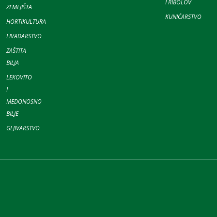
I RIBOLOV
ZEMLJIŠTA
KUNIĆARSTVO
HORTIKULTURA
LIVADARSTVO
ZAŠTITA
BILJA
LEKOVITO
I
MEDONOSNO
BILJE
GLJIVARSTVO