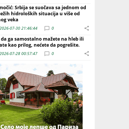
močić: Srbija se suočava sa jednom od
ežih hidroloških situacija u više od
nog veka
2026-07-30 21:46:44
0
o da ga samostalno mažete na hleb ili
ate kao prilog, nećete da pogrešite.
2026-07-28 00:57:47
0