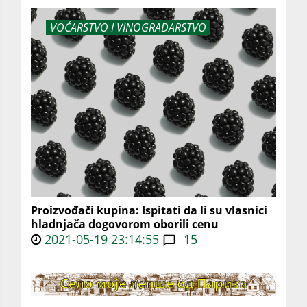
VOĆARSTVO I VINOGRADARSTVO
Proizvođači kupina: Ispitati da li su vlasnici
hladnjača dogovorom oborili cenu
2021-05-19 23:14:55
15