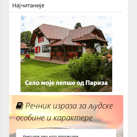
Најчитаније
Речник израза за људске
особине и карактере