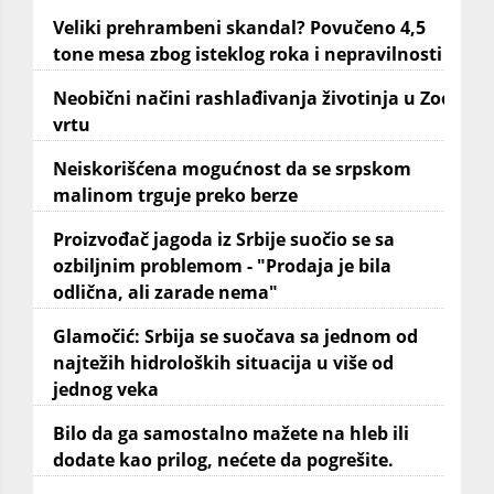
Veliki prehrambeni skandal? Povučeno 4,5
tone mesa zbog isteklog roka i nepravilnosti
Neobični načini rashlađivanja životinja u Zoo
vrtu
Neiskorišćena mogućnost da se srpskom
malinom trguje preko berze
Proizvođač jagoda iz Srbije suočio se sa
ozbiljnim problemom - "Prodaja je bila
odlična, ali zarade nema"
Glamočić: Srbija se suočava sa jednom od
najtežih hidroloških situacija u više od
jednog veka
Bilo da ga samostalno mažete na hleb ili
dodate kao prilog, nećete da pogrešite.