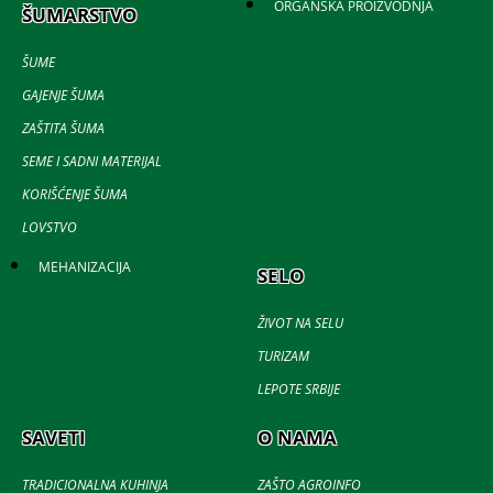
ORGANSKA PROIZVODNJA
ŠUMARSTVO
ŠUME
GAJENJE ŠUMA
ZAŠTITA ŠUMA
SEME I SADNI MATERIJAL
KORIŠĆENJE ŠUMA
LOVSTVO
MEHANIZACIJA
SELO
ŽIVOT NA SELU
TURIZAM
LEPOTE SRBIJE
SAVETI
O NAMA
TRADICIONALNA KUHINJA
ZAŠTO AGROINFO