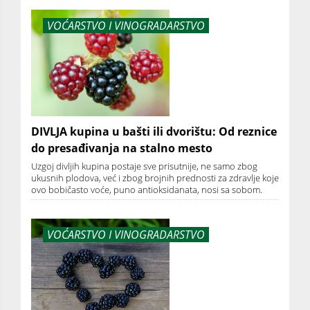
VOĆARSTVO I VINOGRADARSTVO
DIVLJA kupina u bašti ili dvorištu: Od reznice
do presađivanja na stalno mesto
Uzgoj divljih kupina postaje sve prisutnije, ne samo zbog
ukusnih plodova, već i zbog brojnih prednosti za zdravlje koje
ovo bobičasto voće, puno antioksidanata, nosi sa sobom.
VOĆARSTVO I VINOGRADARSTVO