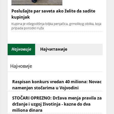
Poslušajte par saveta ako želite da sadite
kupinjak
Kupinа je višegodišnjа biljkа penjаčicа, grmolikog oblikа, kojа
pripаdа porodici ružа
Најновије
Најчитаније
Најновије
Raspisan konkurs vredan 40 miliona: Novac
namenjen stočarima u Vojvodini
STOČARI OPREZNO: Država menja pravila za
držanje i uzgoj životinja - kazne do dva
miliona dinara