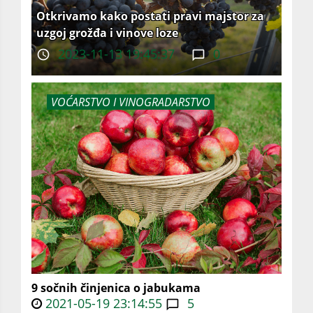
Otkrivamo kako postati pravi majstor za
uzgoj grožđa i vinove loze
2023-11-13 19:45:37
0
VOĆARSTVO I VINOGRADARSTVO
9 sočnih činjenica o jabukama
2021-05-19 23:14:55
5