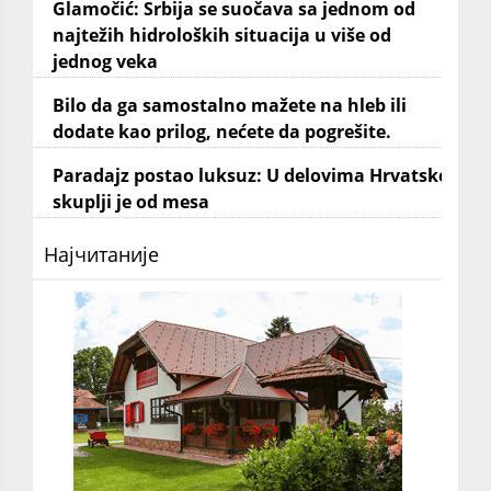
Glamočić: Srbija se suočava sa jednom od
najtežih hidroloških situacija u više od
jednog veka
Bilo da ga samostalno mažete na hleb ili
dodate kao prilog, nećete da pogrešite.
Paradajz postao luksuz: U delovima Hrvatske
skuplji je od mesa
Најчитаније