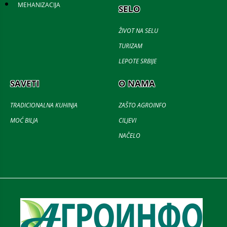
MEHANIZACIJA
SELO
ŽIVOT NA SELU
TURIZAM
LEPOTE SRBIJE
SAVETI
O NAMA
TRADICIONALNA KUHINJA
ZAŠTO AGROINFO
MOĆ BILJA
CILJEVI
NAČELO