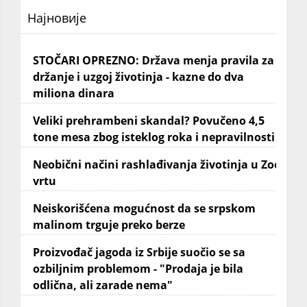
Најновије
STOČARI OPREZNO: Država menja pravila za
držanje i uzgoj životinja - kazne do dva
miliona dinara
Veliki prehrambeni skandal? Povučeno 4,5
tone mesa zbog isteklog roka i nepravilnosti
Neobični načini rashlađivanja životinja u Zoo
vrtu
Neiskorišćena mogućnost da se srpskom
malinom trguje preko berze
Proizvođač jagoda iz Srbije suočio se sa
ozbiljnim problemom - "Prodaja je bila
odlična, ali zarade nema"