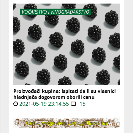
VOĆARSTVO I VINOGRADARSTVO
Proizvođači kupina: Ispitati da li su vlasnici
hladnjača dogovorom oborili cenu
2021-05-19 23:14:55
15