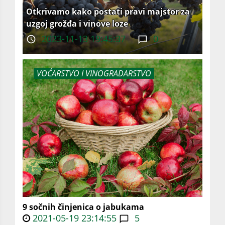
Otkrivamo kako postati pravi majstor za
uzgoj grožđa i vinove loze
2023-11-13 19:45:37
0
VOĆARSTVO I VINOGRADARSTVO
9 sočnih činjenica o jabukama
2021-05-19 23:14:55
5