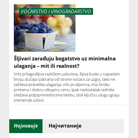
VOĆARSTVO I VINOGRADARSTVO
Šljivari zarađuju bogatstvo uz minimalna
ulaganja – mit ili realnost?
Vrlo prilagodljiva različitim uslovima, šljiva bude u najvećem
broju slučaja izabrana od strane voćara za uzgoj. Iako ne
zahteva prevelika ulaganja, vrlo je otporna, ima široku
primenu i dobru otkupnu cenu. Ipak nedostatak radnika
otežava poljoprivrednicima berbu, dok ključnu ulogu igraju
vremenski uslovi.
Најновије
Најчитаније