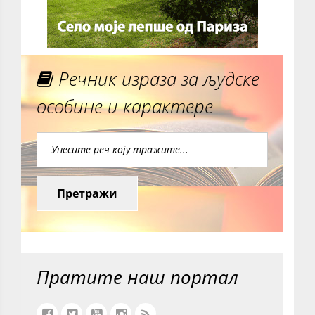
Речник израза за људске
особине и карактере
Претражи
Пратите наш портал