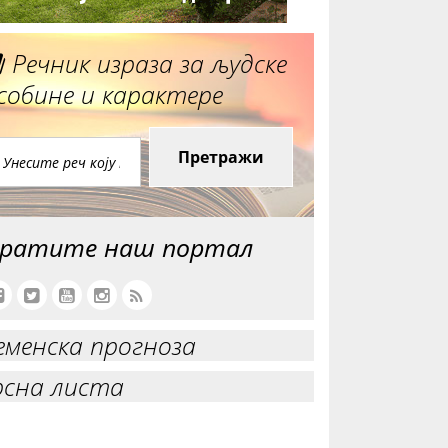
Речник израза за људске
собине и карактере
Претражи
ратите наш портал
еменска прогноза
рсна листа