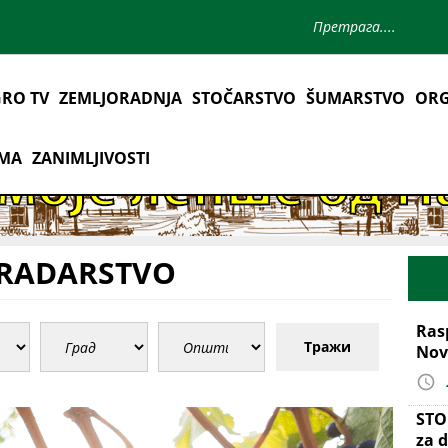
RO TV
ZEMLJORADNJA
STOČARSTVO
ŠUMARSTVO
ORG
AMA
ZANIMLJIVOSTI
GRADARSTVO
Ras
Тражи
Nov
STO
za d