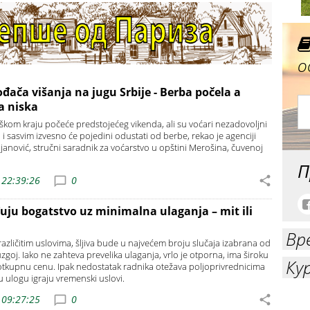
о
đača višanja na jugu Srbije - Berba počela a
a niska
iškom kraju počeće predstojećeg vikenda, ali su voćari nezadovoljni
 sasvim izvesno će pojedini odustati od berbe, rekao je agenciji
janović, stručni saradnik za voćarstvo u opštini Merošina, čuvenoj
П
 22:39:26
0
đuju bogatstvo uz minimalna ulaganja – mit ili
Вр
 različitim uslovima, šljiva bude u najvećem broju slučaja izabrana od
zgoj. Iako ne zahteva prevelika ulaganja, vrlo je otporna, ima široku
Ку
tkupnu cenu. Ipak nedostatak radnika otežava poljoprivrednicima
u ulogu igraju vremenski uslovi.
 09:27:25
0