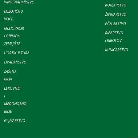
VINOGRADARSTVO
KONJARSTVO
EGZOTIČNO
ŽIVINARSTVO
VOĆE
PČELARSTVO
MELIORACIJE
RIBARSTVO
I OBRADA
I RIBOLOV
ZEMLJIŠTA
KUNIĆARSTVO
HORTIKULTURA
LIVADARSTVO
ZAŠTITA
BILJA
LEKOVITO
I
MEDONOSNO
BILJE
GLJIVARSTVO