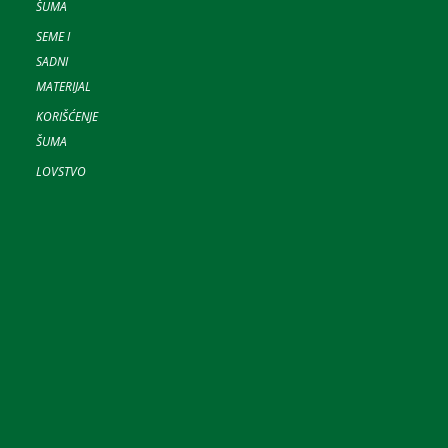
ŠUMA
SEME I
SADNI
MATERIJAL
KORIŠĆENJE
ŠUMA
LOVSTVO