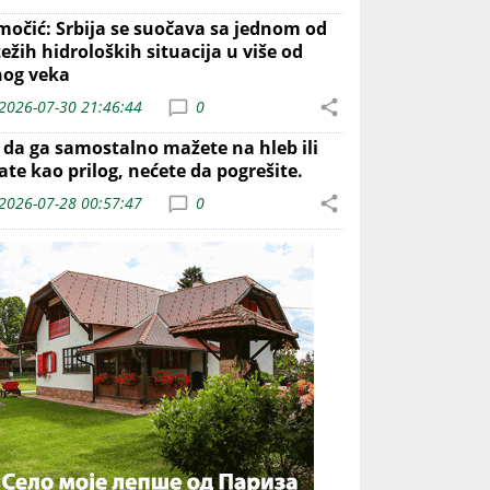
močić: Srbija se suočava sa jednom od
ežih hidroloških situacija u više od
nog veka
2026-07-30 21:46:44
0
o da ga samostalno mažete na hleb ili
ate kao prilog, nećete da pogrešite.
2026-07-28 00:57:47
0