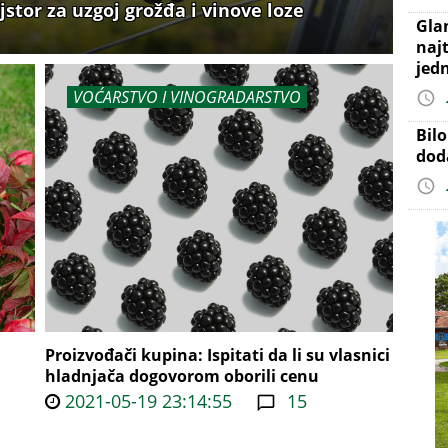
stor za uzgoj grožđa i vinove loze
Gla
najt
jed
VOĆARSTVO I VINOGRADARSTVO
Bil
dod
Proizvođači kupina: Ispitati da li su vlasnici
hladnjača dogovorom oborili cenu
2021-05-19 23:14:55
15