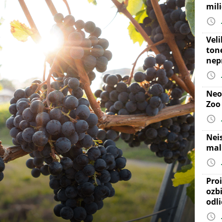
mil
Vel
ton
nep
Neo
Zoo
Nei
mal
Proi
ozb
odl