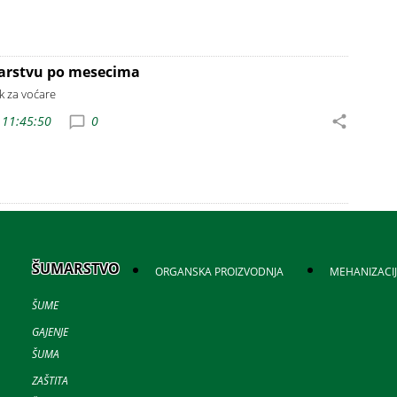
ćarstvu po mesecima
k za voćare
 11:45:50
0
ŠUMARSTVO
ORGANSKA PROIZVODNJA
MEHANIZACI
ŠUME
GAJENJE
ŠUMA
ZAŠTITA