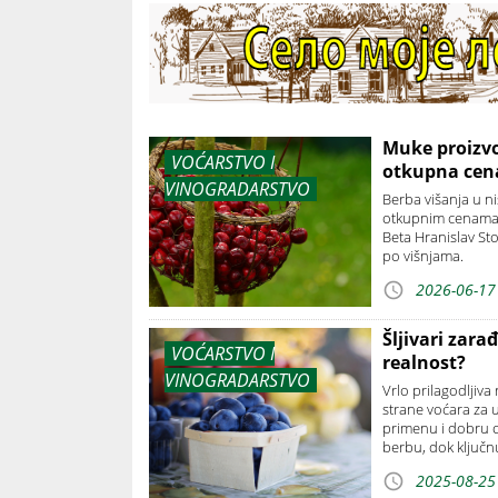
Muke proizvo
VOĆARSTVO I
otkupna cen
VINOGRADARSTVO
Berba višanja u n
otkupnim cenama i
Beta Hranislav Sto
po višnjama.
2026-06-17
Šljivari zara
VOĆARSTVO I
realnost?
VINOGRADARSTVO
Vrlo prilagodljiva
strane voćara za u
primenu i dobru o
berbu, dok ključn
2025-08-25