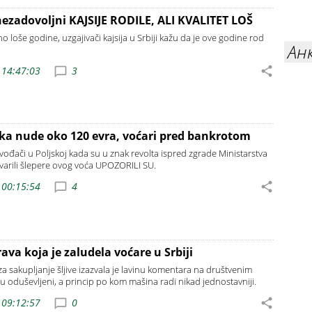
nezadovoljni KAJSIJE RODILE, ALI KVALITET LOŠ
tno loše godine, uzgajivači kajsija u Srbiji kažu da je ove godine rod
Ан
 14:47:03
3
ka nude oko 120 evra, voćari pred bankrotom
ođači u Poljskoj kada su u znak revolta ispred zgrade Ministarstva
ovarili šlepere ovog voća UPOZORILI SU.
 00:15:54
4
ava koja je zaludela voćare u Srbiji
a sakupljanje šljive izazvala je lavinu komentara na društvenim
u oduševljeni, a princip po kom mašina radi nikad jednostavniji.
 09:12:57
0