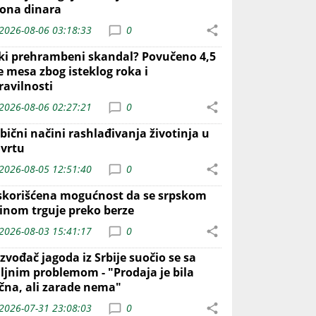
iona dinara
2026-08-06 03:18:33
0
iki prehrambeni skandal? Povučeno 4,5
e mesa zbog isteklog roka i
ravilnosti
2026-08-06 02:27:21
0
bični načini rashlađivanja životinja u
 vrtu
2026-08-05 12:51:40
0
skorišćena mogućnost da se srpskom
inom trguje preko berze
2026-08-03 15:41:17
0
zvođač jagoda iz Srbije suočio se sa
iljnim problemom - "Prodaja je bila
ična, ali zarade nema"
2026-07-31 23:08:03
0