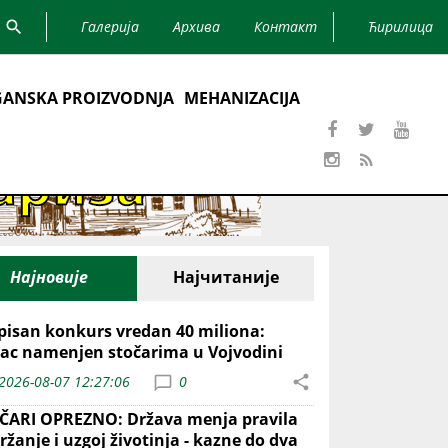
Галерија
Архива
Контакт
Ћирилица
ANSKA PROIZVODNJA
MEHANIZACIJA
Најновије
Најчитаније
pisan konkurs vredan 40 miliona:
ac namenjen stočarima u Vojvodini
2026-08-07 12:27:06
0
ČARI OPREZNO: Država menja pravila
ržanje i uzgoj životinja - kazne do dva