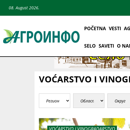
08. August 2026.
POČETNA
VESTI
AG
SELO
SAVETI
O N
VOĆARSTVO I VINO
VOĆARSTVO I VINOGRADARSTVO