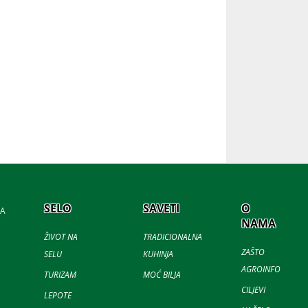
SELO
SAVETI
O
JA
NAMA
ŽIVOT NA
TRADICIONALNA
ZAŠTO
SELU
KUHINJA
AGROINFO
TURIZAM
MOĆ BILJA
CILJEVI
LEPOTE