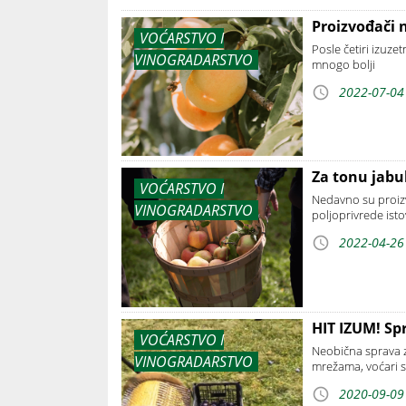
Proizvođači 
VOĆARSTVO I
Posle četiri izuze
VINOGRADARSTVO
mnogo bolji
2022-07-04
Za tonu jabu
VOĆARSTVO I
Nedavno su proizv
VINOGRADARSTVO
poljoprivrede ist
2022-04-26
HIT IZUM! Spr
VOĆARSTVO I
Neobična sprava z
VINOGRADARSTVO
mrežama, voćari s
2020-09-09