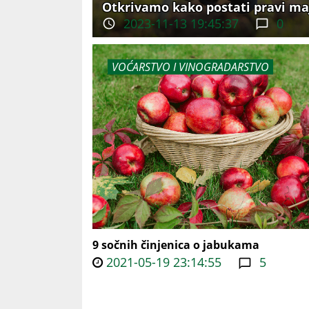
Otkrivamo kako postati pravi maj
2023-11-13 19:45:37
0
VOĆARSTVO I VINOGRADARSTVO
9 sočnih činjenica o jabukama
2021-05-19 23:14:55
5