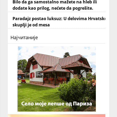
Bilo da ga samostalno mažete na hleb ili
dodate kao prilog, nećete da pogrešite.
Paradajz postao luksuz: U delovima Hrvatske
skuplji je od mesa
Најчитаније