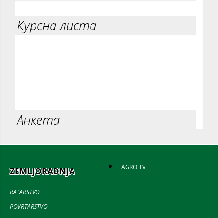
Курсна листа
Анкета
AGRO TV
ZEMLJORADNJA
RATARSTVO
POVRTARSTVO