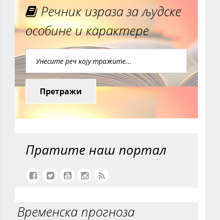
Речник израза за људске
особине и карактере
Претражи
Пратите наш портал
Временска прогноза