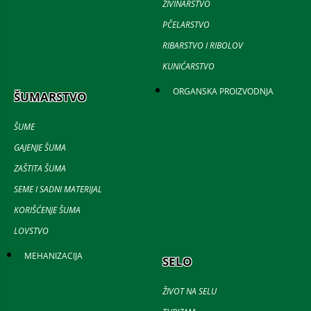
ŽIVINARSTVO
PČELARSTVO
RIBARSTVO I RIBOLOV
KUNIĆARSTVO
ORGANSKA PROIZVODNJA
ŠUMARSTVO
ŠUME
GAJENJE ŠUMA
ZAŠTITA ŠUMA
SEME I SADNI MATERIJAL
KORIŠĆENJE ŠUMA
LOVSTVO
MEHANIZACIJA
SELO
ŽIVOT NA SELU