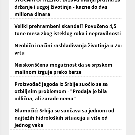
držanje i uzgoj životinja - kazne do dva
miliona dinara
Veliki prehrambeni skandal? Povučeno 4,5
tone mesa zbog isteklog roka i nepravilnosti
Neobični načini rashlađivanja životinja u Zoo
vrtu
Neiskorišćena mogućnost da se srpskom
malinom trguje preko berze
Proizvođač jagoda iz Srbije suočio se sa
ozbiljnim problemom - "Prodaja je bila
odlična, ali zarade nema"
Glamočić: Srbija se suočava sa jednom od
najtežih hidroloških situacija u više od
jednog veka