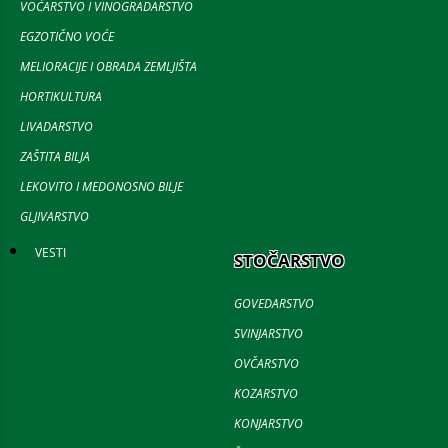
VOĆARSTVO I VINOGRADARSTVO
EGZOTIČNO VOĆE
MELIORACIJE I OBRADA ZEMLJIŠTA
HORTIKULTURA
LIVADARSTVO
ZAŠTITA BILJA
LEKOVITO I MEDONOSNO BILJE
GLJIVARSTVO
VESTI
STOČARSTVO
GOVEDARSTVO
SVINJARSTVO
OVČARSTVO
KOZARSTVO
KONJARSTVO