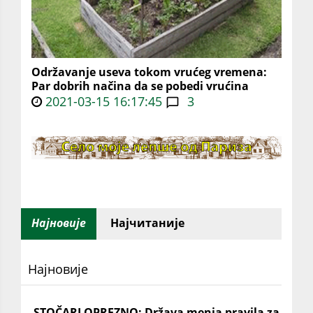
Održavanje useva tokom vrućeg vremena:
Par dobrih načina da se pobedi vrućina
2021-03-15 16:17:45
3
Најновије
Најчитаније
Најновије
STOČARI OPREZNO: Država menja pravila za