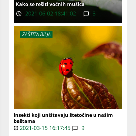
Kako se rešiti voćnih mušica
2021-06-02 18:41:02
3
ZAŠTITA BILJA
Insekti koji uništavaju štetočine u našim
baštama
2021-03-15 16:17:45
9