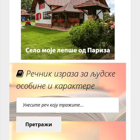
Речник израза за људске
особине и карактере
Претражи