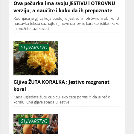
Ova pečurka ima svoju JESTIVU i OTROVNU
verziju, a naučite i kako da ih prepoznate
Rudnjača je gljiva koja postoji u jestivom i otrovnom obliku. U
nastavku teksta saznajte njihove osnovne karakteristike i kako
ih možete razlikovati.
GLJIVARSTVO
Gljiva ŽUTA KORALKA : Jestivo razgranat
koral
Kada ugledate žutu cupicu lako ćete pomisliti da je reč o
koralu. Ova gljiva spada u jestive
GLJIVARSTVO