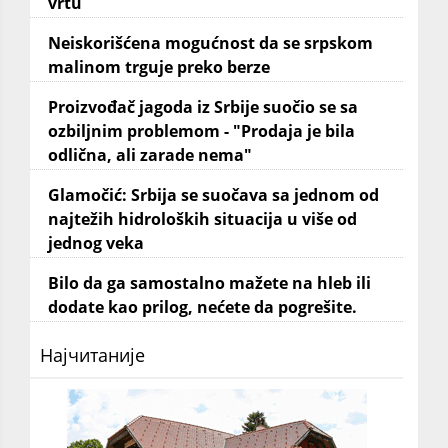
vrtu
Neiskorišćena mogućnost da se srpskom
malinom trguje preko berze
Proizvođač jagoda iz Srbije suočio se sa
ozbiljnim problemom - "Prodaja je bila
odlična, ali zarade nema"
Glamočić: Srbija se suočava sa jednom od
najtežih hidroloških situacija u više od
jednog veka
Bilo da ga samostalno mažete na hleb ili
dodate kao prilog, nećete da pogrešite.
Најчитаније