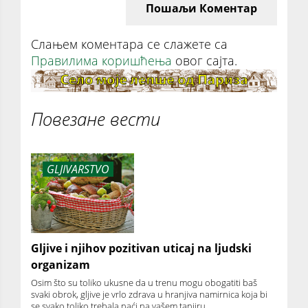
Пошаљи Коментар
Слањем коментара се слажете са
Правилима коришћења
овог сајта.
Повезане вести
GLJIVARSTVO
Gljive i njihov pozitivan uticaj na ljudski
organizam
Osim što su toliko ukusne da u trenu mogu obogatiti baš
svaki obrok, gljive je vrlo zdrava u hranjiva namirnica koja bi
se svako toliko trebala naći na vašem tanjiru.