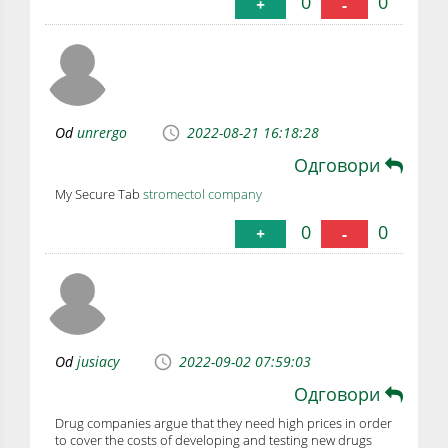
0
0
+
-
Od
unrergo
2022-08-21 16:18:28
Одговори
My Secure Tab
stromectol company
0
0
+
-
Od
jusiacy
2022-09-02 07:59:03
Одговори
Drug companies argue that they need high prices in order
to cover the costs of developing and testing new drugs