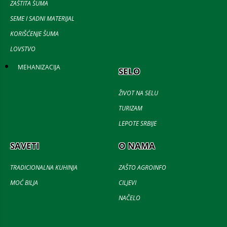
ZAŠTITA ŠUMA
SEME I SADNI MATERIJAL
KORIŠĆENJE ŠUMA
LOVSTVO
MEHANIZACIJA
SELO
ŽIVOT NA SELU
TURIZAM
LEPOTE SRBIJE
SAVETI
O NAMA
TRADICIONALNA KUHINJA
ZAŠTO AGROINFO
MOĆ BILJA
CILJEVI
NAČELO