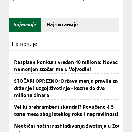
Најновије
Најчитаније
Најновије
Raspisan konkurs vredan 40 miliona: Novac
namenjen stočarima u Vojvodini
STOČARI OPREZNO: Država menja pravila za
držanje i uzgoj životinja - kazne do dva
miliona dinara
Veliki prehrambeni skandal? Povučeno 4,5
tone mesa zbog isteklog roka i nepravilnosti
Neobični načini rashlađivanja životinja u Zoo