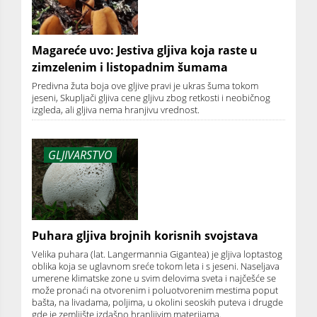
Magareće uvo: Jestiva gljiva koja raste u
zimzelenim i listopadnim šumama
Predivna žuta boja ove gljive pravi je ukras šuma tokom
jeseni, Skupljači gljiva cene gljivu zbog retkosti i neobičnog
izgleda, ali gljiva nema hranjivu vrednost.
GLJIVARSTVO
Puhara gljiva brojnih korisnih svojstava
Velika puhara (lat. Langermannia Gigantea) je gljiva loptastog
oblika koja se uglavnom sreće tokom leta i s jeseni. Naseljava
umerene klimatske zone u svim delovima sveta i najčešće se
može pronaći na otvorenim i poluotvorenim mestima poput
bašta, na livadama, poljima, u okolini seoskih puteva i drugde
gde je zemljište izdašno hranljivim materijama.