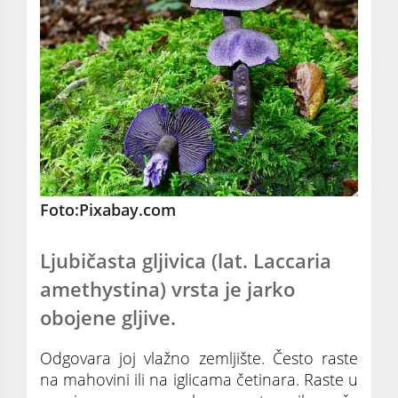
Foto:Pixabay.com
Ljubičasta gljivica (lat. Laccaria
amethystina) vrsta je jarko
obojene gljive.
Odgovara joj vlažno zemljište. Često raste
na mahovini ili na iglicama četinara. Raste u