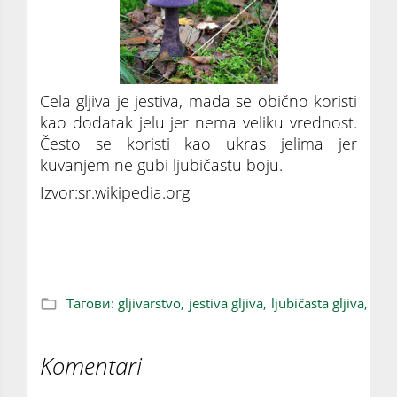
Cela gljiva je jestiva, mada se obično koristi
kao dodatak jelu jer nema veliku vrednost.
Često se koristi kao ukras jelima jer
kuvanjem ne gubi ljubičastu boju.
Izvor:sr.wikipedia.org
Ljubičasta jestiva gljiva
Тагови:
gljivarstvo,
jestiva gljiva,
ljubičasta gljiva,
Komentari