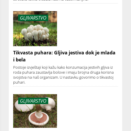
GLJIVARSTVO
Tikvasta puhara: Gljiva jestiva dok je mlada
i bela
Postoje izvještaji koji kažu kako konzumacija jestivih gljiva iz
roda puhara zaustavlja bolove i imaju brojna druga korisna
svojstva na naš organizam. U nastavku govorimo o tikvastoj
puhari.
GLJIVARSTVO