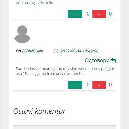
purchasing cialis online
0
0
+
-
Od
FEDINDUNK
2022-09-04 14:42:06
Одговори
Sudden loss of hearing and or vision
where to buy priligy in
usa
18, a big jump from previous months
0
0
+
-
Ostavi komentar