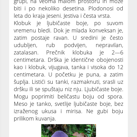
grupi, na veoma malom prostoru ih može
biti i po nekoliko desetina. Plodonosi od
leta do kraja jeseni. Jestiva i česta vrsta.
Klobuk je ljubičaste boje, po suvom
vremenu bledi. Dok je mlada konveksan je,
zatim postaje ravan. U sredini je često
udubljen, rub podvijen, nepravilan,
zatalasan. Prečnik klobuka je 2—6
centimetara. Drška je identične obojenosti
kao i klobuk, vijugava, tanka i visoka do 12
centimetara. U početku je puna, a zatim
šuplja. Listići su tanki, razmaknuti, srasli uz
dršku ili se spuštaju niz nju. Ljubičaste boje.
Mogu poprimiti beličastu boju od spora.
Meso je tanko, svetlije ljubičaste boje, bez
izraženog ukusa i mirisa. Ne gubi boju
prilikom kuvanja.