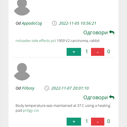
Od
AppadoCog
2022-11-05 10:56:21
Одговори
nolvadex side effects pct
1959 V2 carcinoma, rabbit
1
0
+
-
Od
Pilbosy
2022-11-07 20:01:10
Одговори
Body temperature was maintained at 37 C using a heating
pad
priligy cvs
1
0
+
-