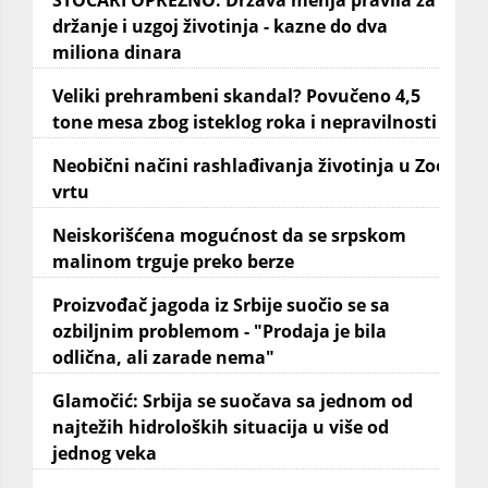
držanje i uzgoj životinja - kazne do dva
miliona dinara
Veliki prehrambeni skandal? Povučeno 4,5
tone mesa zbog isteklog roka i nepravilnosti
Neobični načini rashlađivanja životinja u Zoo
vrtu
Neiskorišćena mogućnost da se srpskom
malinom trguje preko berze
Proizvođač jagoda iz Srbije suočio se sa
ozbiljnim problemom - "Prodaja je bila
odlična, ali zarade nema"
Glamočić: Srbija se suočava sa jednom od
najtežih hidroloških situacija u više od
jednog veka