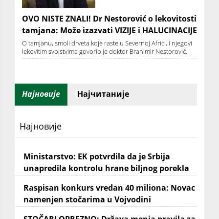
OVO NISTE ZNALI! Dr Nestorović o lekovitosti
tamjana: Može izazvati VIZIJE i HALUCINACIJE
O tamjanu, smoli drveta koje raste u Severnoj Africi, i njegovi
lekovitim svojstvima govorio je doktor Branimir Nestorović.
Најновије
Најчитаније
Најновије
Ministarstvo: EK potvrdila da je Srbija
unapredila kontrolu hrane biljnog porekla
Raspisan konkurs vredan 40 miliona: Novac
namenjen stočarima u Vojvodini
STOČARI OPREZNO: Država menja pravila za