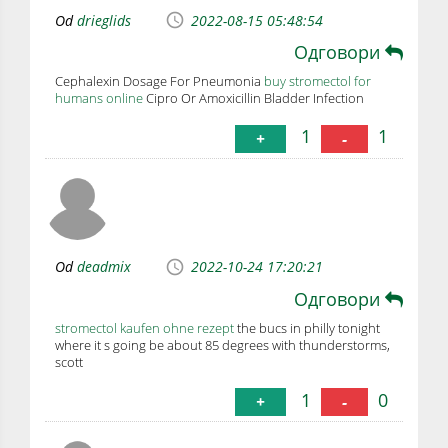
Od
drieglids
2022-08-15 05:48:54
Одговори
Cephalexin Dosage For Pneumonia
buy stromectol for
humans online
Cipro Or Amoxicillin Bladder Infection
1
1
+
-
Od
deadmix
2022-10-24 17:20:21
Одговори
stromectol kaufen ohne rezept
the bucs in philly tonight
where it s going be about 85 degrees with thunderstorms,
scott
1
0
+
-