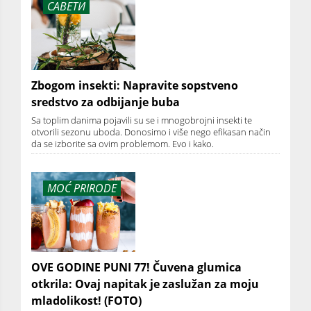
САВЕТИ
Zbogom insekti: Napravite sopstveno
sredstvo za odbijanje buba
Sa toplim danima pojavili su se i mnogobrojni insekti te
otvorili sezonu uboda. Donosimo i više nego efikasan način
da se izborite sa ovim problemom. Evo i kako.
MOĆ PRIRODE
OVE GODINE PUNI 77! Čuvena glumica
otkrila: Ovaj napitak je zaslužan za moju
mladolikost! (FOTO)