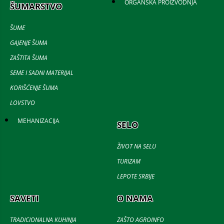
ORGANSKA PROIZVODNJA
ŠUMARSTVO
ŠUME
GAJENJE ŠUMA
ZAŠTITA ŠUMA
SEME I SADNI MATERIJAL
KORIŠĆENJE ŠUMA
LOVSTVO
MEHANIZACIJA
SELO
ŽIVOT NA SELU
TURIZAM
LEPOTE SRBIJE
SAVETI
O NAMA
TRADICIONALNA KUHINJA
ZAŠTO AGROINFO