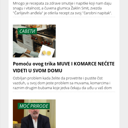
Mnogo je recepata za zdrave smutije i napitke koji nam daju
snagu i vitalnost, a čuvena glumica Žaklin Smit, zvezda
"Čarlijevih anđela" je otkrila recept za svoj "čarobni napitak".
САВЕТИ
Pomoću ovog trika MUVE I KOMARCE NEĆETE
VIDETI U SVOM DOMU
Ozbiljan problem kada želite da provetrite i pustite čist
vazduh, u svoj dom jeste problem sa muvama, komarcima i
raznim drugim bubama koje jedva čekaju da uđu u vaš dom
MOĆ PRIRODE