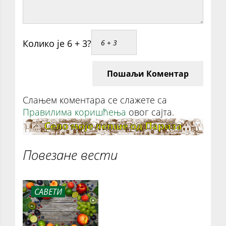
Колико је 6 + 3?
Пошаљи Коментар
Слањем коментара се слажете са
Правилима коришћења
овог сајта.
Повезане вести
САВЕТИ