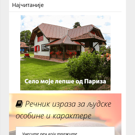
Најчитаније
Речник израза за људске
особине и карактере