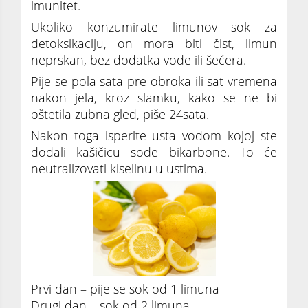
imunitet.
Ukoliko konzumirate limunov sok za
detoksikaciju, on mora biti čist, limun
neprskan, bez dodatka vode ili šećera.
Pije se pola sata pre obroka ili sat vremena
nakon jela, kroz slamku, kako se ne bi
oštetila zubna gleđ, piše 24sata.
Nakon toga isperite usta vodom kojoj ste
dodali kašičicu sode bikarbone. To će
neutralizovati kiselinu u ustima.
Prvi dan – pije se sok od 1 limuna
Drugi dan – sok od 2 limuna