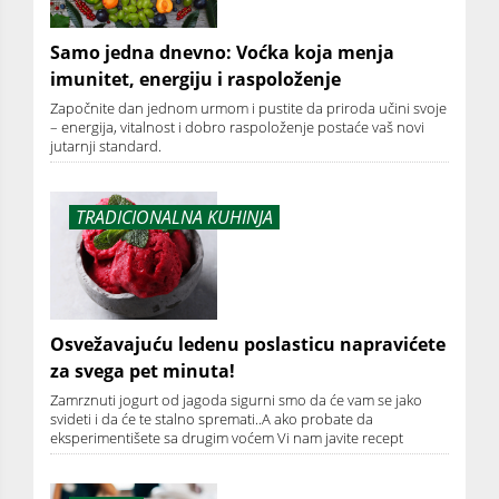
Samo jedna dnevno: Voćka koja menja
imunitet, energiju i raspoloženje
Započnite dan jednom urmom i pustite da priroda učini svoje
– energija, vitalnost i dobro raspoloženje postaće vaš novi
jutarnji standard.
TRADICIONALNA KUHINJA
Osvežavajuću ledenu poslasticu napravićete
za svega pet minuta!
Zamrznuti jogurt od jagoda sigurni smo da će vam se jako
svideti i da će te stalno spremati..A ako probate da
eksperimentišete sa drugim voćem Vi nam javite recept