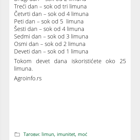
Treći dan – sok od tri limuna
Četvrti dan – sok od 4 limuna
Peti dan – sok od 5 limuna
Šesti dan – sok od 4 limuna
Sedmi dan – sok od 3 limuna
Osmi dan – sok od 2 limuna
Deveti dan – sok od 1 limuna
Tokom devet dana iskoristićete oko 25
limuna.
Agroinfo.rs
JEDNA VOĆKA ZA POTPUNO ČIST
ORGANIZAM: Devet dana detoks programa
koji će vas PREPORODITI
Тагови:
limun,
imunitet,
moć