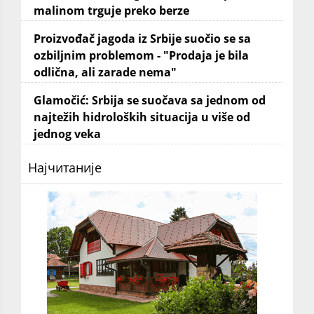
malinom trguje preko berze
Proizvođač jagoda iz Srbije suočio se sa
ozbiljnim problemom - "Prodaja je bila
odlična, ali zarade nema"
Glamočić: Srbija se suočava sa jednom od
najtežih hidroloških situacija u više od
jednog veka
Најчитаније