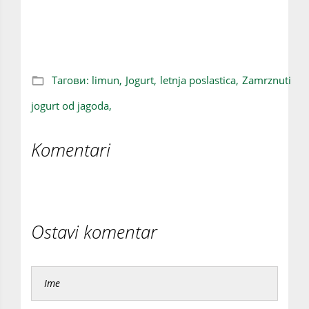
Osvežavajuću ledenu poslasticu napravićete
za svega pet minuta!
Тагови:
limun,
Jogurt,
letnja poslastica,
Zamrznuti
jogurt od jagoda,
Komentari
Ostavi komentar