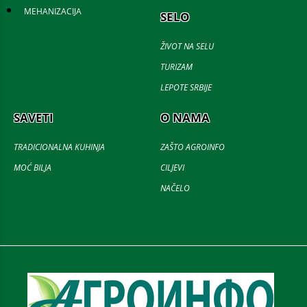
MEHANIZACIJA
SELO
ŽIVOT NA SELU
TURIZAM
LEPOTE SRBIJE
SAVETI
O NAMA
TRADICIONALNA KUHINJA
ZAŠTO AGROINFO
MOĆ BILJA
CILJEVI
NAČELO