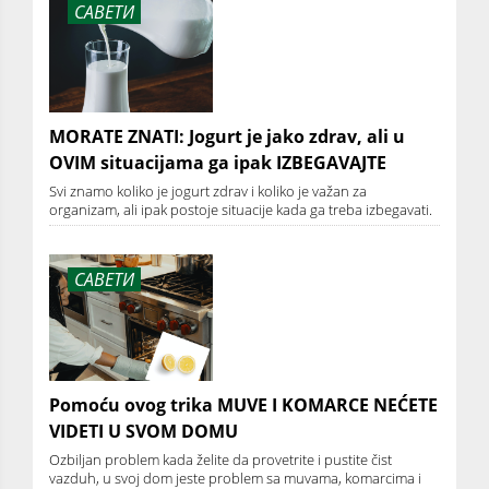
САВЕТИ
MORATE ZNATI: Jogurt je jako zdrav, ali u
OVIM situacijama ga ipak IZBEGAVAJTE
Svi znamo koliko je jogurt zdrav i koliko je važan za
organizam, ali ipak postoje situacije kada ga treba izbegavati.
САВЕТИ
Pomoću ovog trika MUVE I KOMARCE NEĆETE
VIDETI U SVOM DOMU
Ozbiljan problem kada želite da provetrite i pustite čist
vazduh, u svoj dom jeste problem sa muvama, komarcima i