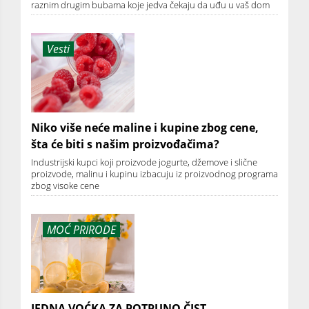
raznim drugim bubama koje jedva čekaju da uđu u vaš dom
Vesti
Niko više neće maline i kupine zbog cene,
šta će biti s našim proizvođačima?
Industrijski kupci koji proizvode jogurte, džemove i slične
proizvode, malinu i kupinu izbacuju iz proizvodnog programa
zbog visoke cene
MOĆ PRIRODE
JEDNA VOĆKA ZA POTPUNO ČIST