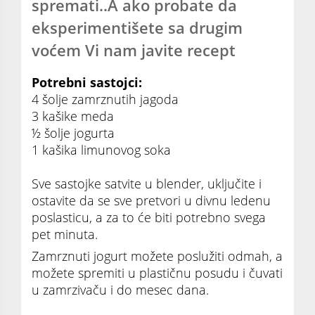
spremati..A ako probate da
eksperimentišete sa drugim
voćem Vi nam javite recept
Potrebni sastojci:
4 šolje zamrznutih jagoda
3 kašike meda
½ šolje jogurta
1 kašika limunovog soka
Sve sastojke satvite u blender, uključite i
ostavite da se sve pretvori u divnu ledenu
poslasticu, a za to će biti potrebno svega
pet minuta.
Zamrznuti jogurt možete poslužiti odmah, a
možete spremiti u plastičnu posudu i čuvati
u zamrzivaču i do mesec dana.