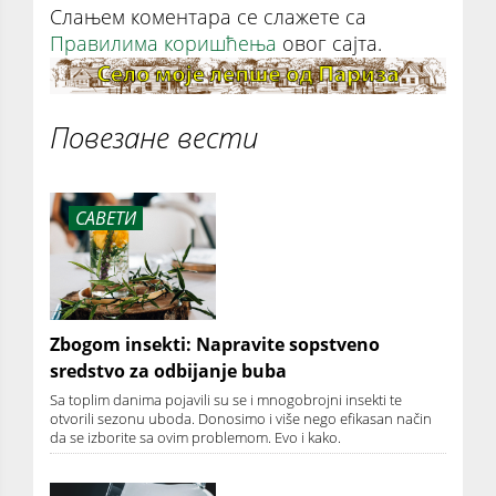
Слањем коментара се слажете са
Правилима коришћења
овог сајта.
Повезане вести
САВЕТИ
Zbogom insekti: Napravite sopstveno
sredstvo za odbijanje buba
Sa toplim danima pojavili su se i mnogobrojni insekti te
otvorili sezonu uboda. Donosimo i više nego efikasan način
da se izborite sa ovim problemom. Evo i kako.