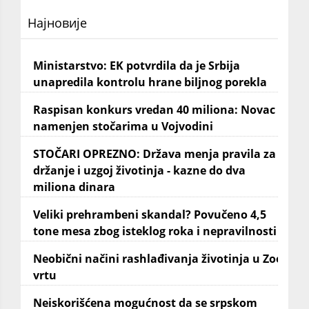
Најновије
Ministarstvo: EK potvrdila da je Srbija
unapredila kontrolu hrane biljnog porekla
Raspisan konkurs vredan 40 miliona: Novac
namenjen stočarima u Vojvodini
STOČARI OPREZNO: Država menja pravila za
držanje i uzgoj životinja - kazne do dva
miliona dinara
Veliki prehrambeni skandal? Povučeno 4,5
tone mesa zbog isteklog roka i nepravilnosti
Neobični načini rashlađivanja životinja u Zoo
vrtu
Neiskorišćena mogućnost da se srpskom