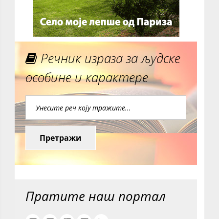
Речник израза за људске
особине и карактере
Претражи
Пратите наш портал