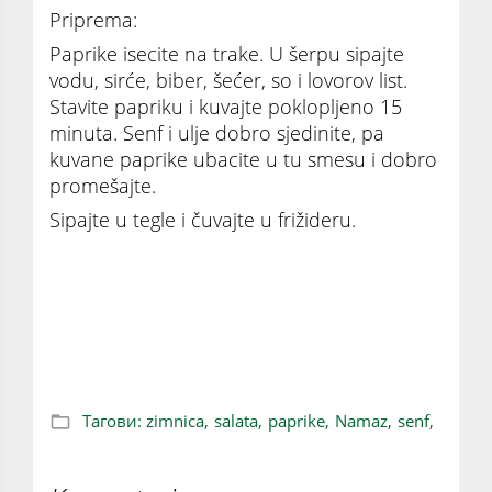
Priprema:
Paprike isecite na trake. U šerpu sipajte
vodu, sirće, biber, šećer, so i lovorov list.
Stavite papriku i kuvajte poklopljeno 15
minuta. Senf i ulje dobro sjedinite, pa
kuvane paprike ubacite u tu smesu i dobro
promešajte.
Sipajte u tegle i čuvajte u frižideru.
PAPRIKE U SENFU za uživanje u svakom
zalogaju
Тагови:
zimnica,
salata,
paprike,
Namaz,
senf,