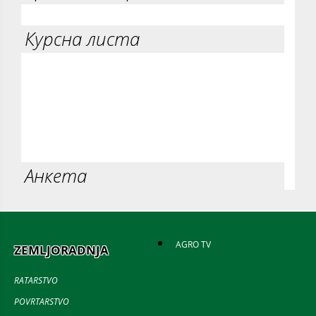
Курсна листа
Анкета
AGRO TV
ZEMLJORADNJA
RATARSTVO
POVRTARSTVO