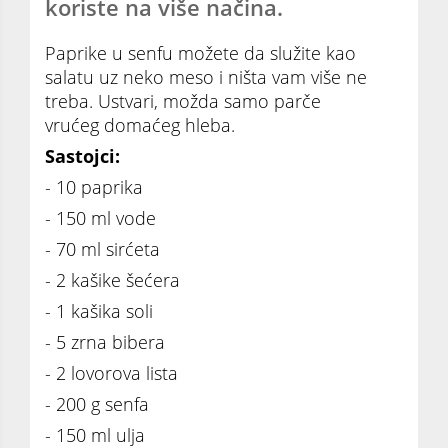
koriste na više načina.
Paprike u senfu možete da služite kao
salatu uz neko meso i ništa vam više ne
treba. Ustvari, možda samo parče
vrućeg domaćeg hleba.
Sastojci:
- 10 paprika
- 150 ml vode
- 70 ml sirćeta
- 2 kašike šećera
- 1 kašika soli
- 5 zrna bibera
- 2 lovorova lista
- 200 g senfa
- 150 ml ulja