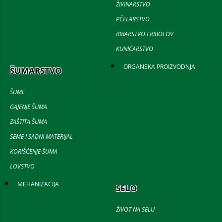
ŽIVINARSTVO
PČELARSTVO
RIBARSTVO I RIBOLOV
KUNIĆARSTVO
ORGANSKA PROIZVODNJA
ŠUMARSTVO
ŠUME
GAJENJE ŠUMA
ZAŠTITA ŠUMA
SEME I SADNI MATERIJAL
KORIŠĆENJE ŠUMA
LOVSTVO
MEHANIZACIJA
SELO
ŽIVOT NA SELU