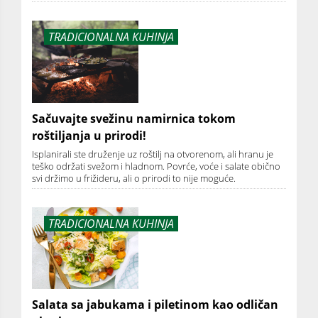
TRADICIONALNA KUHINJA
Sačuvajte svežinu namirnica tokom
roštiljanja u prirodi!
Isplanirali ste druženje uz roštilj na otvorenom, ali hranu je
teško održati svežom i hladnom. Povrće, voće i salate obično
svi držimo u frižideru, ali o prirodi to nije moguće.
TRADICIONALNA KUHINJA
Salata sa jabukama i piletinom kao odličan