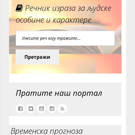
Речник израза за људске
особине и карактере
Претражи
Пратите наш портал
Временска прогноза