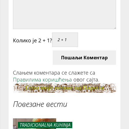
Колико је 2 + 1?
Пошаљи Коментар
Слањем коментара се слажете са
Правилима коришћења
овог сајта.
Повезане вести
TRADICIONALNA KUHINJA