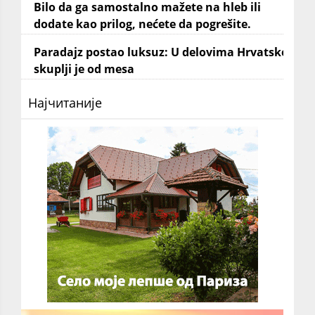
Bilo da ga samostalno mažete na hleb ili
dodate kao prilog, nećete da pogrešite.
Paradajz postao luksuz: U delovima Hrvatske
skuplji je od mesa
Најчитаније