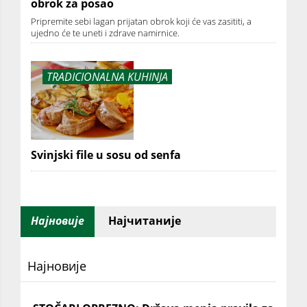
obrok za posao
Pripremite sebi lagan prijatan obrok koji će vas zasititi, a
ujedno će te uneti i zdrave namirnice.
TRADICIONALNA KUHINJA
Svinjski file u sosu od senfa
Најновије
Најчитаније
Најновије