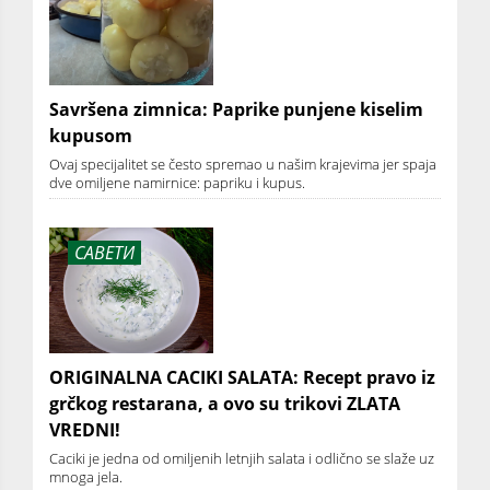
Savršena zimnica: Paprike punjene kiselim
kupusom
Ovaj specijalitet se često spremao u našim krajevima jer spaja
dve omiljene namirnice: papriku i kupus.
САВЕТИ
ORIGINALNA CACIKI SALATA: Recept pravo iz
grčkog restarana, a ovo su trikovi ZLATA
VREDNI!
Caciki je jedna od omiljenih letnjih salata i odlično se slaže uz
mnoga jela.