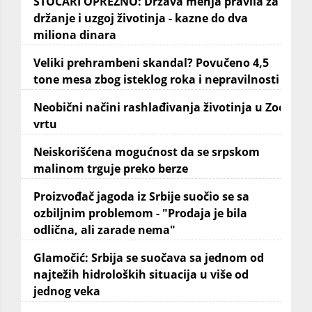
STOČARI OPREZNO: Država menja pravila za
držanje i uzgoj životinja - kazne do dva
miliona dinara
Veliki prehrambeni skandal? Povučeno 4,5
tone mesa zbog isteklog roka i nepravilnosti
Neobični načini rashlađivanja životinja u Zoo
vrtu
Neiskorišćena mogućnost da se srpskom
malinom trguje preko berze
Proizvođač jagoda iz Srbije suočio se sa
ozbiljnim problemom - "Prodaja je bila
odlična, ali zarade nema"
Glamočić: Srbija se suočava sa jednom od
najtežih hidroloških situacija u više od
jednog veka