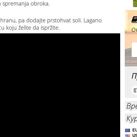
n spremanja obroka.
ti hranu, pa dodajte prstohvat soli. Lagano
о
 koju želite da ispržite.
П
Вр
Ку