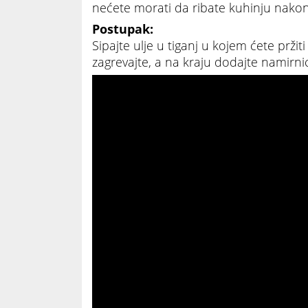
nećete morati da ribate kuhinju nako
Postupak:
Sipajte ulje u tiganj u kojem ćete prži
zagrevajte, a na kraju dodajte namirnicu