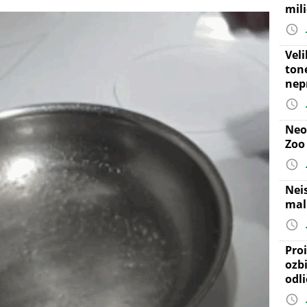
mil
Vel
ton
nep
Neo
Zoo
Nei
mal
Proi
ozb
odl