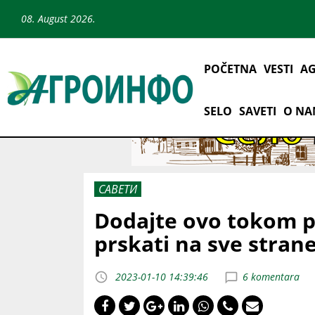
08. August 2026.
POČETNA
VESTI
AG
SELO
SAVETI
O N
САВЕТИ
Dodajte ovo tokom pr
prskati na sve strane
2023-01-10 14:39:46
6 komentara