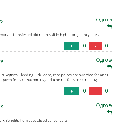
Одговори
49
mbryos transferred did not result in higher pregnancy rates
0
0
+
-
Одговори
39
ON Registry Bleeding Risk Score, zero points are awarded for an SBP
ints given for SBP 200 mm Hg and 4 points for SPB 90 mm Hg
0
0
+
-
Одговори
53
rd R Benefits from specialised cancer care