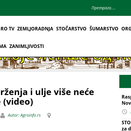
RO TV
ZEMLJORADNJA
STOČARSTVO
ŠUMARSTVO
ORG
AMA
ZANIMLJIVOSTI
ženja i ulje više neće
Ras
 (video)
Nov
Autor: Agroinfo.rs
STO
za d