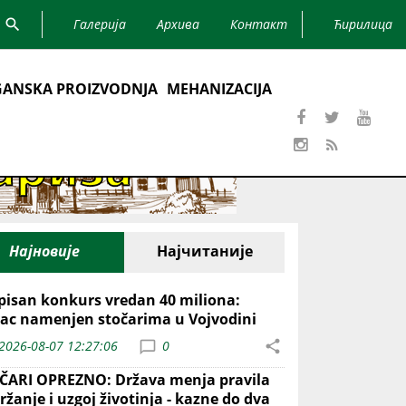
Галерија
Архива
Контакт
Ћирилица
ANSKA PROIZVODNJA
MEHANIZACIJA
Најновије
Најчитаније
pisan konkurs vredan 40 miliona:
ac namenjen stočarima u Vojvodini
2026-08-07 12:27:06
0
ČARI OPREZNO: Država menja pravila
ržanje i uzgoj životinja - kazne do dva