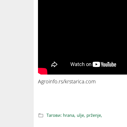
Agroinfo.rs/krstarica.com
Dodajte ovo tokom prženja i ulje više ne
Тагови:
hrana,
ulje,
prženje,