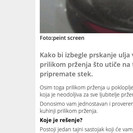
Foto:peint screen
Kako bi izbegle prskanje ulj
prilikom prženja što utiče n
pripremate stek.
Osim toga prilikom prženja u pokloplj
koja je neodoljiva za sve ljubitelje pr
Donosimo vam jednostavan i proveren t
kuhinji prilikom prženja.
Koje je rešenje?
Postoji jedan tajni sastojak koji će va