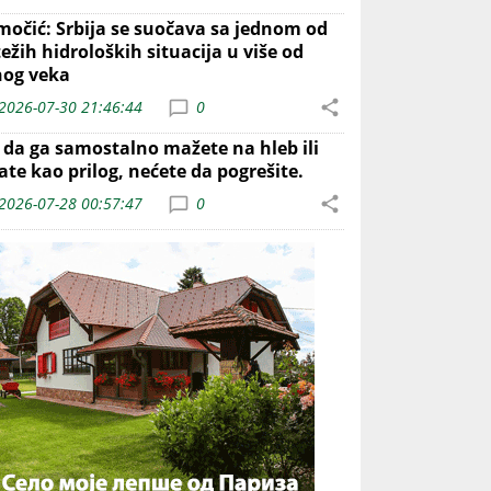
močić: Srbija se suočava sa jednom od
ežih hidroloških situacija u više od
nog veka
2026-07-30 21:46:44
0
o da ga samostalno mažete na hleb ili
ate kao prilog, nećete da pogrešite.
2026-07-28 00:57:47
0