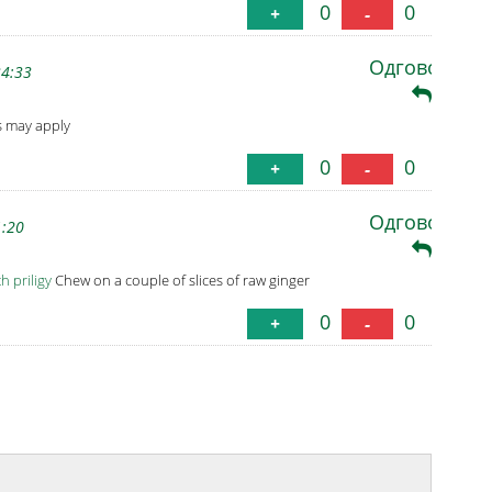
0
0
+
-
Одговори
34:33
s may apply
0
0
+
-
Одговори
1:20
th priligy
Chew on a couple of slices of raw ginger
0
0
+
-