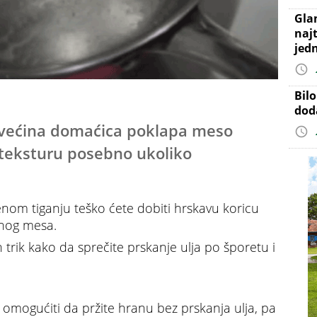
Gla
najt
jed
Bil
dod
a većina domaćica poklapa meso
a teksturu posebno ukoliko
enom tiganju teško ćete dobiti hrskavu koricu
ženog mesa.
rik kako da sprečite prskanje ulja po šporetu i
m omogućiti da pržite hranu bez prskanja ulja, pa