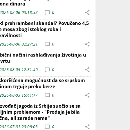
iona dinara
2026-08-06 03:18:33
0
iki prehrambeni skandal? Povučeno 4,5
e mesa zbog isteklog roka i
ravilnosti
2026-08-06 02:27:21
0
bični načini rashlađivanja životinja u
 vrtu
2026-08-05 12:51:40
0
skorišćena mogućnost da se srpskom
inom trguje preko berze
2026-08-03 15:41:17
0
zvođač jagoda iz Srbije suočio se sa
iljnim problemom - "Prodaja je bila
ična, ali zarade nema"
2026-07-31 23:08:03
0