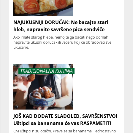
NAJUKUSNIJI DORUČAK: Ne bacajte stari
hleb, napravite savršene pica sendviče
Ako imate starog hleba, nemojte ga bacati nego odmah
napravite ukusni doručak ili večeru koji će obradovati sve
ukućane.
TRADICIONALNA KUHINJA
JOŠ KAD DODATE SLADOLED, SAVRŠENSTVO!
Uštipci sa bananama će vas RASPAMETITI
Ovi uštipci nisu obični. Prave se sa bananama i jednostavno