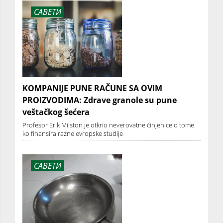
САВЕТИ
KOMPANIJE PUNE RAČUNE SA OVIM
PROIZVODIMA: Zdrave granole su pune
veštačkog šećera
Profesor Erik Milston je otkrio neverovatne činjenice o tome
ko finansira razne evropske studije
САВЕТИ