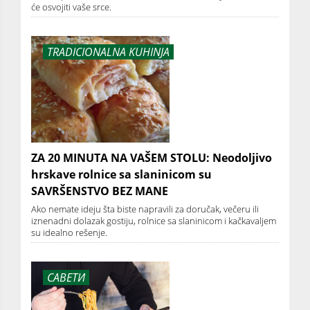
će osvojiti vaše srce.
TRADICIONALNA KUHINJA
ZA 20 MINUTA NA VAŠEM STOLU: Neodoljivo
hrskave rolnice sa slaninicom su
SAVRŠENSTVO BEZ MANE
Ako nemate ideju šta biste napravili za doručak, večeru ili
iznenadni dolazak gostiju, rolnice sa slaninicom i kačkavaljem
su idealno rešenje.
САВЕТИ