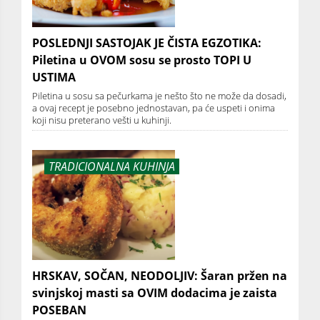
POSLEDNJI SASTOJAK JE ČISTA EGZOTIKA:
Piletina u OVOM sosu se prosto TOPI U
USTIMA
Piletina u sosu sa pečurkama je nešto što ne može da dosadi,
a ovaj recept je posebno jednostavan, pa će uspeti i onima
koji nisu preterano vešti u kuhinji.
TRADICIONALNA KUHINJA
HRSKAV, SOČAN, NEODOLJIV: Šaran pržen na
svinjskoj masti sa OVIM dodacima je zaista
POSEBAN