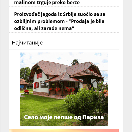
malinom trguje preko berze
Proizvođač jagoda iz Srbije suočio se sa
ozbiljnim problemom - "Prodaja je bila
odlična, ali zarade nema"
Најчитаније