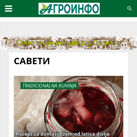
САВЕТИ
TRADICIONALNA KUHINJA
Recept za domaći džem od latica divlje