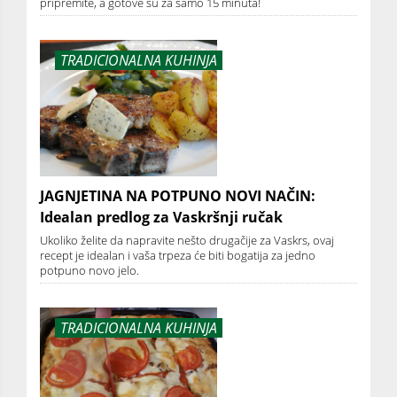
pripremite, a gotove su za samo 15 minuta!
TRADICIONALNA KUHINJA
JAGNJETINA NA POTPUNO NOVI NAČIN:
Idealan predlog za Vaskršnji ručak
Ukoliko želite da napravite nešto drugačije za Vaskrs, ovaj
recept je idealan i vaša trpeza će biti bogatija za jedno
potpuno novo jelo.
TRADICIONALNA KUHINJA