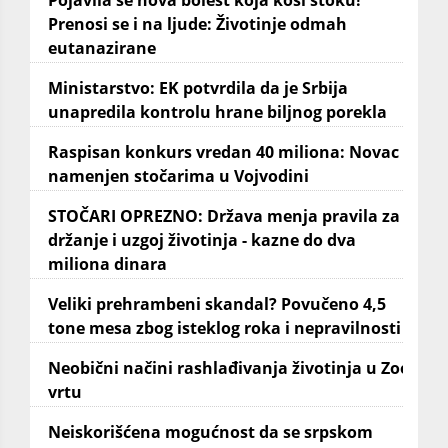
Prenosi se i na ljude: Životinje odmah
eutanazirane
Ministarstvo: EK potvrdila da je Srbija
unapredila kontrolu hrane biljnog porekla
Raspisan konkurs vredan 40 miliona: Novac
namenjen stočarima u Vojvodini
STOČARI OPREZNO: Država menja pravila za
držanje i uzgoj životinja - kazne do dva
miliona dinara
Veliki prehrambeni skandal? Povučeno 4,5
tone mesa zbog isteklog roka i nepravilnosti
Neobični načini rashlađivanja životinja u Zoo
vrtu
Neiskorišćena mogućnost da se srpskom