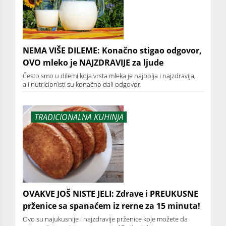
NEMA VIŠE DILEME: Konačno stigao odgovor,
OVO mleko je NAJZDRAVIJE za ljude
Često smo u dilemi koja vrsta mleka je najbolja i najzdravija,
ali nutricionisti su konačno dali odgovor.
TRADICIONALNA KUHINJA
OVAKVE JOŠ NISTE JELI: Zdrave i PREUKUSNE
prženice sa spanaćem iz rerne za 15 minuta!
Ovo su najukusnije i najzdravije prženice koje možete da