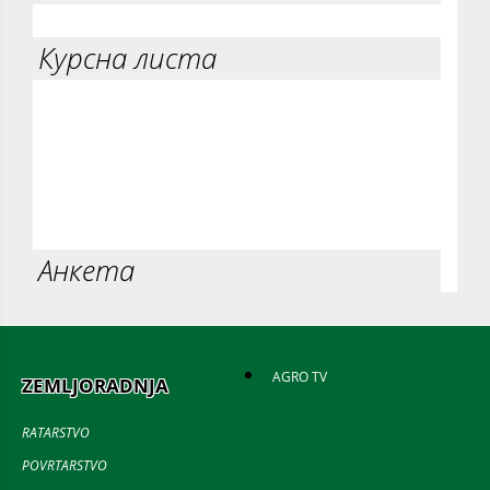
Курсна листа
Анкета
AGRO TV
ZEMLJORADNJA
RATARSTVO
POVRTARSTVO