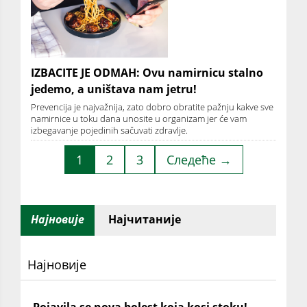
IZBACITE JE ODMAH: Ovu namirnicu stalno
jedemo, a uništava nam jetru!
Prevencija je najvažnija, zato dobro obratite pažnju kakve sve
namirnice u toku dana unosite u organizam jer će vam
izbegavanje pojedinih sačuvati zdravlje.
1
2
3
Следеће →
Најновије
Најчитаније
Најновије
Pojavila se nova bolest koja kosi stoku!