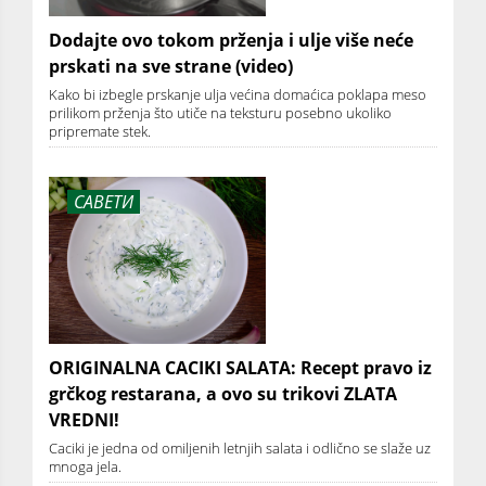
Dodajte ovo tokom prženja i ulje više neće
prskati na sve strane (video)
Kako bi izbegle prskanje ulja većina domaćica poklapa meso
prilikom prženja što utiče na teksturu posebno ukoliko
pripremate stek.
САВЕТИ
ORIGINALNA CACIKI SALATA: Recept pravo iz
grčkog restarana, a ovo su trikovi ZLATA
VREDNI!
Caciki je jedna od omiljenih letnjih salata i odlično se slaže uz
mnoga jela.