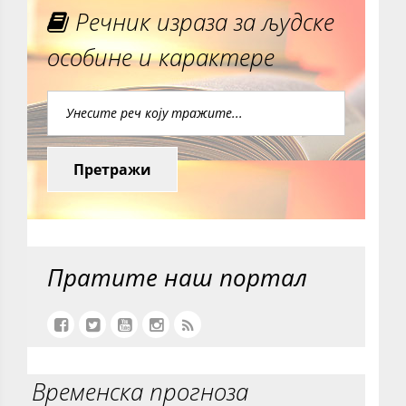
Речник израза за људске
особине и карактере
Претражи
Пратите наш портал
Временска прогноза