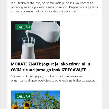
Ribu treba često jesti, ne samo kada je post. Ovaj recept za
prženog šarana je nešto zaista posebno. Pripremićete ga lako
i brzo, a poseban ukus ribi će dati svinjska mast.
САВЕТИ
MORATE ZNATI: Jogurt je jako zdrav, ali u
OVIM situacijama ga ipak IZBEGAVAJTE
Svi znamo koliko je jogurt zdrav i koliko je važan za
organizam, ali ipak postoje situacije kada ga treba izbegavati.
САВЕТИ