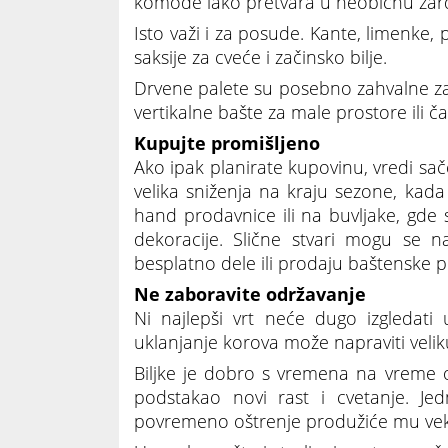
komode lako pretvara u neobičnu žard
Isto važi i za posude. Kante, limenke, 
saksije za cveće i začinsko bilje.
Drvene palete su posebno zahvalne za
vertikalne bašte za male prostore ili 
Kupujte promišljeno
Ako ipak planirate kupovinu, vredi sač
velika sniženja na kraju sezone, kada 
hand prodavnice ili na buvljake, gde 
dekoracije. Slične stvari mogu se n
besplatno dele ili prodaju baštenske 
Ne zaboravite održavanje
Ni najlepši vrt neće dugo izgledat
uklanjanje korova može napraviti veli
Biljke je dobro s vremena na vreme or
podstakao novi rast i cvetanje. Jed
povremeno oštrenje produžiće mu vek t