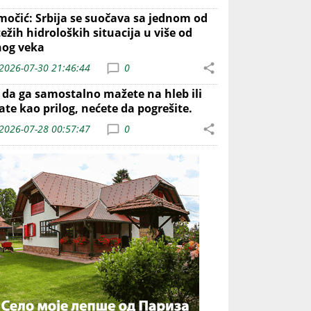
močić: Srbija se suočava sa jednom od
ežih hidroloških situacija u više od
nog veka
2026-07-30 21:46:44
0
o da ga samostalno mažete na hleb ili
ate kao prilog, nećete da pogrešite.
2026-07-28 00:57:47
0