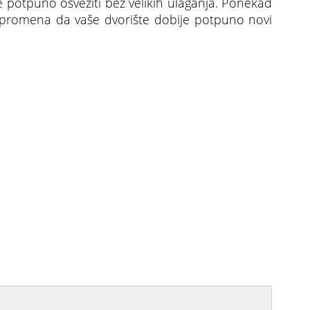
e potpuno osvežiti bez velikih ulaganja. Ponekad
promena da vaše dvorište dobije potpuno novi
 a izgleda sjajno