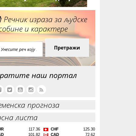
Речник израза за људске
собине и карактере
Претражи
ратите наш портал
еменска прогноза
рсна листа