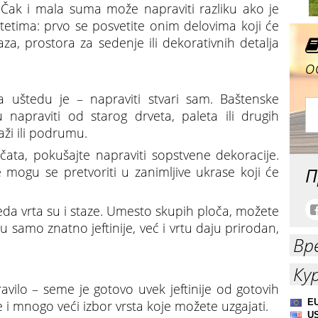
 Čak i mala suma može napraviti razliku ako je
itetima: prvo se posvetite onim delovima koji će
aza, prostora za sedenje ili dekorativnih detalja
о
a uštedu je – napraviti stvari sam. Baštenske
 napraviti od starog drveta, paleta ili drugih
ži ili podrumu.
čata, pokušajte napraviti sopstvene dekoracije.
П
 mogu se pretvoriti u zanimljive ukrase koji će
eda vrta su i staze. Umesto skupih ploča, možete
isu samo znatno jeftinije, već i vrtu daju prirodan,
Вр
Ку
vilo – seme je gotovo uvek jeftinije od gotovih
e i mnogo veći izbor vrsta koje možete uzgajati.