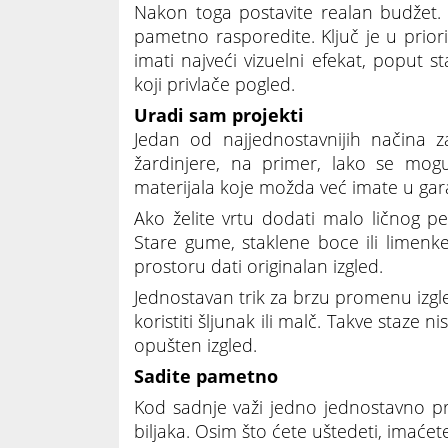
Nakon toga postavite realan budžet.
pametno rasporedite. Ključ je u prior
imati najveći vizuelni efekat, poput st
koji privlače pogled.
Uradi sam projekti
Jedan od najjednostavnijih načina z
žardinjere, na primer, lako se mogu
materijala koje možda već imate u gara
Ako želite vrtu dodati malo ličnog pe
Stare gume, staklene boce ili limenke
prostoru dati originalan izgled.
Jednostavan trik za brzu promenu izgl
koristiti šljunak ili malč. Takve staze n
opušten izgled.
Sadite pametno
Kod sadnje važi jedno jednostavno pra
biljaka. Osim što ćete uštedeti, imaćet