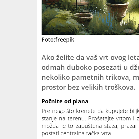
Foto:freepik
Ako želite da vaš vrt ovog let
odmah duboko posezati u džep
nekoliko pametnih trikova, m
prostor bez velikih troškova.
Počnite od plana
Pre nego što krenete da kupujete biljk
stanje na terenu. Prošetajte vrtom i z
možda je to zapuštena staza, prazan k
postati centralna tačka vrta.