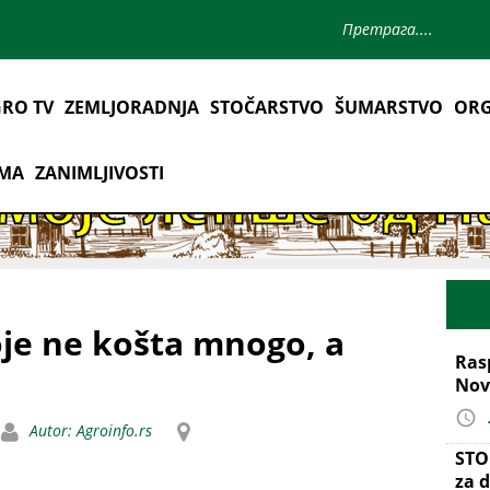
RO TV
ZEMLJORADNJA
STOČARSTVO
ŠUMARSTVO
ORG
AMA
ZANIMLJIVOSTI
oje ne košta mnogo, a
Ras
Nov
Autor: Agroinfo.rs
STO
za d