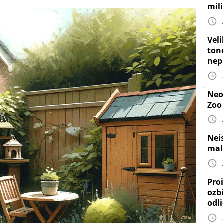
mil
Vel
ton
nep
Neo
Zoo
Nei
mal
Proi
ozb
odl