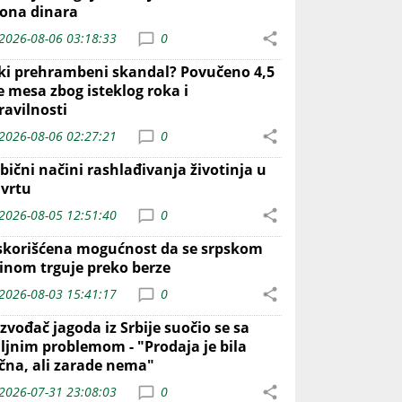
iona dinara
2026-08-06 03:18:33
0
iki prehrambeni skandal? Povučeno 4,5
e mesa zbog isteklog roka i
ravilnosti
2026-08-06 02:27:21
0
bični načini rashlađivanja životinja u
 vrtu
2026-08-05 12:51:40
0
skorišćena mogućnost da se srpskom
inom trguje preko berze
2026-08-03 15:41:17
0
zvođač jagoda iz Srbije suočio se sa
iljnim problemom - "Prodaja je bila
ična, ali zarade nema"
2026-07-31 23:08:03
0