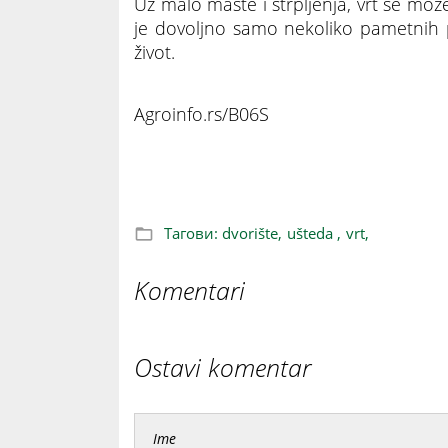
Uz malo mašte i strpljenja, vrt se mož
je dovoljno samo nekoliko pametnih 
život.
Agroinfo.rs/B06S
Uređenje dvorišta koje ne košta mnogo,
Тагови:
dvorište,
ušteda ,
vrt,
Komentari
Ostavi komentar