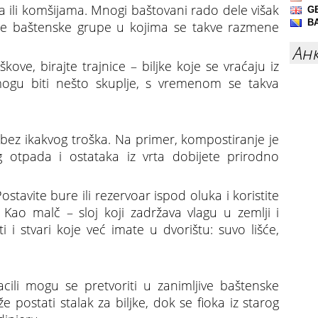
ma ili komšijama. Mnogi baštovani rado dele višak
alne baštenske grupe u kojima se takve razmene
Ан
ove, birajte trajnice – biljke koje se vraćaju iz
ogu biti nešto skuplje, s vremenom se takva
bez ikakvog troška. Na primer, kompostiranje je
 otpada i ostataka iz vrta dobijete prirodno
ostavite bure ili rezervoar ispod oluka i koristite
. Kao malč – sloj koji zadržava vlagu u zemlji i
 i stvari koje već imate u dvorištu: suvo lišće,
ili mogu se pretvoriti u zanimljive baštenske
 postati stalak za biljke, dok se fioka iz starog