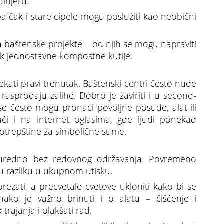
injeru.
pa čak i stare cipele mogu poslužiti kao neobični
 baštenske projekte – od njih se mogu napraviti
čak jednostavne kompostne kutije.
ekati pravi trenutak. Baštenski centri često nude
rasprodaju zalihe. Dobro je zaviriti i u second-
se često mogu pronaći povoljne posude, alat ili
aći i na internet oglasima, gde ljudi ponekad
potrepštine za simbolične sume.
i uredno bez redovnog održavanja. Povremeno
ku razliku u ukupnom utisku.
ezati, a precvetale cvetove ukloniti kako bi se
nako je važno brinuti i o alatu – čišćenje i
rajanja i olakšati rad.