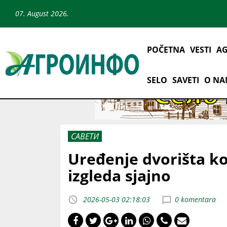
07. August 2026.
POČETNA
VESTI
AG
SELO
SAVETI
O N
САВЕТИ
Uređenje dvorišta k
izgleda sjajno
2026-05-03 02:18:03
0 komentara