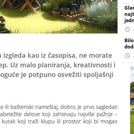
Gla
najt
jed
Bil
dod
a izgleda kao iz časopisa, ne morate
. Uz malo planiranja, kreativnosti i
oguće je potpuno osvežiti spoljašnji
e ili baštenski nameštaj, dobro je prvo sagledati
abeležite delove koji zahtevaju najviše pažnje –
utak koji traži klupu ili prostor koji bi mogao