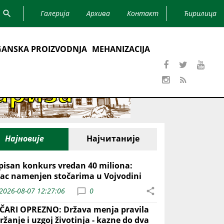
Галерија
Архива
Контакт
Ћирилица
ANSKA PROIZVODNJA
MEHANIZACIJA
Најновије
Најчитаније
pisan konkurs vredan 40 miliona:
ac namenjen stočarima u Vojvodini
2026-08-07 12:27:06
0
ČARI OPREZNO: Država menja pravila
ržanje i uzgoj životinja - kazne do dva