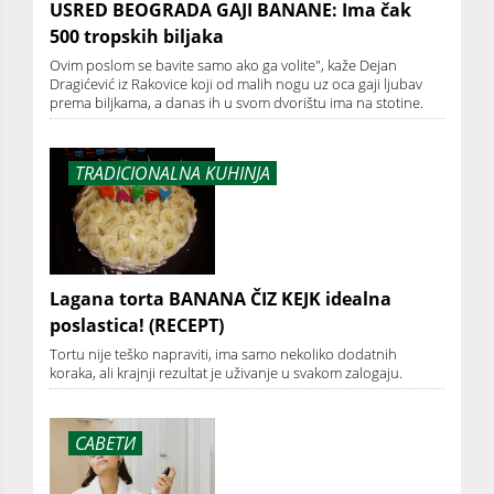
USRED BEOGRADA GAJI BANANE: Ima čak
500 tropskih biljaka
Ovim poslom se bavite samo ako ga volite", kaže Dejan
Dragićević iz Rakovice koji od malih nogu uz oca gaji ljubav
prema biljkama, a danas ih u svom dvorištu ima na stotine.
TRADICIONALNA KUHINJA
Lagana torta BANANA ČIZ KEJK idealna
poslastica! (RECEPT)
Tortu nije teško napraviti, ima samo nekoliko dodatnih
koraka, ali krajnji rezultat je uživanje u svakom zalogaju.
САВЕТИ