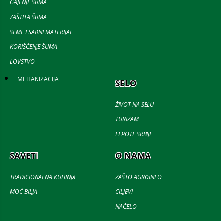
GAJENJE ŠUMA
ZAŠTITA ŠUMA
SEME I SADNI MATERIJAL
KORIŠĆENJE ŠUMA
LOVSTVO
MEHANIZACIJA
SELO
ŽIVOT NA SELU
TURIZAM
LEPOTE SRBIJE
SAVETI
O NAMA
TRADICIONALNA KUHINJA
ZAŠTO AGROINFO
MOĆ BILJA
CILJEVI
NAČELO