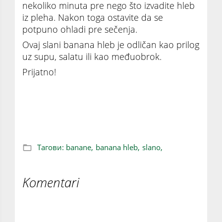
nekoliko minuta pre nego što izvadite hleb
iz pleha. Nakon toga ostavite da se
potpuno ohladi pre sečenja.
Ovaj slani banana hleb je odličan kao prilog
uz supu, salatu ili kao međuobrok.
Prijatno!
Banana hleb pored slatke ima i svoju slanu
varijantu (RECEPT)
Тагови:
banane,
banana hleb,
slano,
Komentari