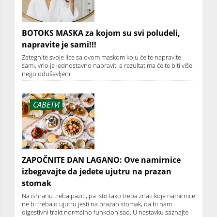
BOTOKS MASKA za kojom su svi poludeli,
napravite je sami!!!
Zategnite svoje lice sa ovom maskom koju će te napravite
sami, vrlo je jednostavno napraviti a rezultatima će te biti više
nego oduševljeni.
САВЕТИ
ZAPOČNITE DAN LAGANO: Ove namirnice
izbegavajte da jedete ujutru na prazan
stomak
Na ishranu treba paziti, pa isto tako treba znati koje namirnice
ne bi trebalo ujutru jesti na prazan stomak, da bi nam
digestivni trakt normalno funkcionisao. U nastavku saznajte