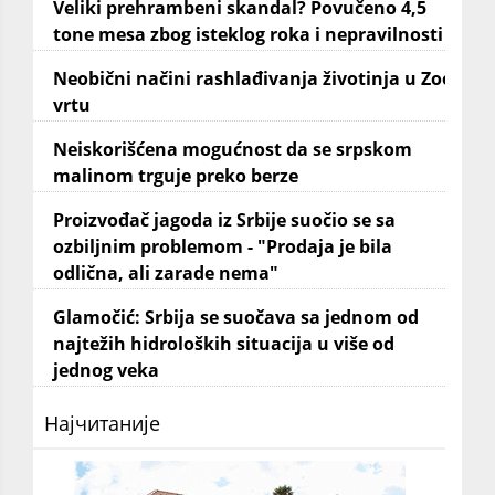
Veliki prehrambeni skandal? Povučeno 4,5
tone mesa zbog isteklog roka i nepravilnosti
Neobični načini rashlađivanja životinja u Zoo
vrtu
Neiskorišćena mogućnost da se srpskom
malinom trguje preko berze
Proizvođač jagoda iz Srbije suočio se sa
ozbiljnim problemom - "Prodaja je bila
odlična, ali zarade nema"
Glamočić: Srbija se suočava sa jednom od
najtežih hidroloških situacija u više od
jednog veka
Најчитаније