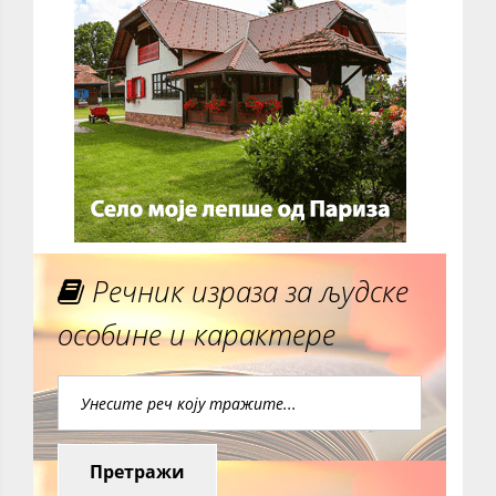
Речник израза за људске
особине и карактере
Претражи