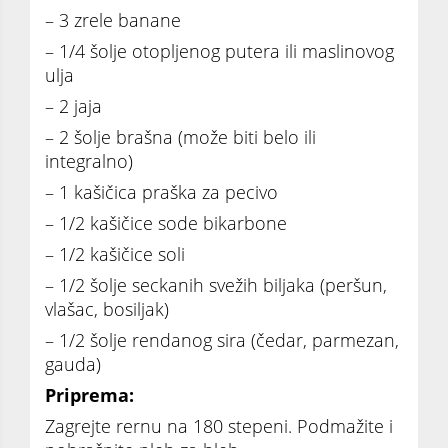
– 3 zrele banane
– 1/4 šolje otopljenog putera ili maslinovog
ulja
– 2 jaja
– 2 šolje brašna (može biti belo ili
integralno)
– 1 kašičica praška za pecivo
– 1/2 kašičice sode bikarbone
– 1/2 kašičice soli
– 1/2 šolje seckanih svežih biljaka (peršun,
vlašac, bosiljak)
– 1/2 šolje rendanog sira (čedar, parmezan,
gauda)
Priprema:
Zagrejte rernu na 180 stepeni. Podmažite i