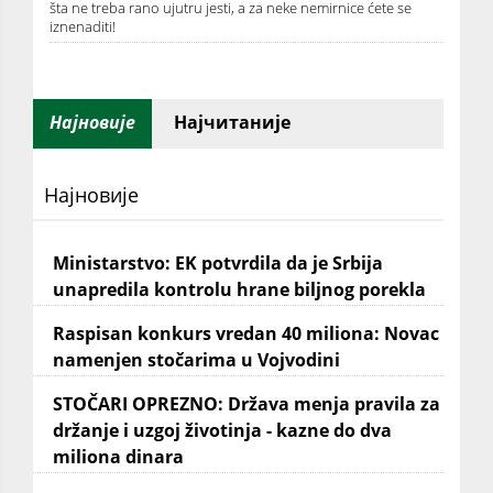
šta ne treba rano ujutru jesti, a za neke nemirnice ćete se
iznenaditi!
Најновије
Најчитаније
Најновије
Ministarstvo: EK potvrdila da je Srbija
unapredila kontrolu hrane biljnog porekla
Raspisan konkurs vredan 40 miliona: Novac
namenjen stočarima u Vojvodini
STOČARI OPREZNO: Država menja pravila za
držanje i uzgoj životinja - kazne do dva
miliona dinara