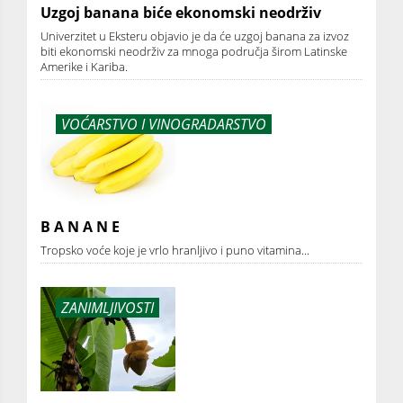
Uzgoj banana biće ekonomski neodrživ
Univerzitet u Eksteru objavio je da će uzgoj banana za izvoz
biti ekonomski neodrživ za mnoga područja širom Latinske
Amerike i Kariba.
VOĆARSTVO I VINOGRADARSTVO
B A N A N E
Tropsko voće koje je vrlo hranljivo i puno vitamina...
ZANIMLJIVOSTI