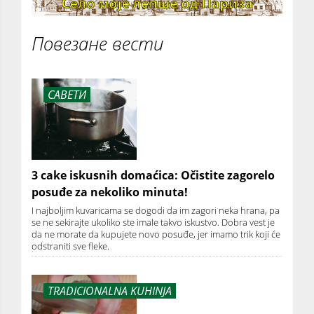
Повезане вести
САВЕТИ
3 cake iskusnih domaćica: Očistite zagorelo
posuđe za nekoliko minuta!
I najboljim kuvaricama se dogodi da im zagori neka hrana, pa
se ne sekirajte ukoliko ste imale takvo iskustvo. Dobra vest je
da ne morate da kupujete novo posuđe, jer imamo trik koji će
odstraniti sve fleke.
TRADICIONALNA KUHINJA