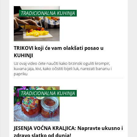
TRADICIONALNA KUHINJA
TRIKOVI koji će vam olakšati posao u
KUHINJI
Uz ovaj video ćete naučiti kako brzinski oguliti krompir,
kuvana jaja, kivi, kako očistiti bijeli luk, narezati bananu i
papriku
TRADICIONALNA KUHINJA
JESENJA VOĆNA KRALJICA: Napravte ukusno i
zdravo slatko od dunja!