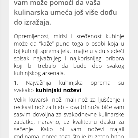
vam može pomoći da vaša
kulinarska umeća još više dođu
do izražaja.
Opremljenost, mirisi i sređenost kuhinje
može da “kaže” puno toga o osobi koja u
toj kuhinji sprema jela. Imajte u vidu sledeći
spisak najvažnijeg i najkorisnijeg pribora
koji bi trebalo da bude deo svakog
kuhinjskog arsenala.
1. Najvažnija kuhinjska oprema su
svakako
kuhinjski noževi
Veliki kuvarski nož, mali nož za ljušćenje i
reckasti nož za hleb – ova tri noža biće vam
sasvim dovoljna za svakodnevne kulinarske
zadatke, naravno, uz kvalitetnu dasku za
sečenje. Kako bi vam noževi trajali
godinama, pored toga što je izuzetno bitno