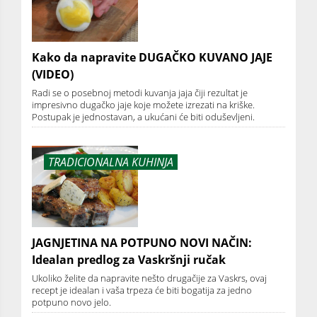
Kako da napravite DUGAČKO KUVANO JAJE
(VIDEO)
Radi se o posebnoj metodi kuvanja jaja čiji rezultat je
impresivno dugačko jaje koje možete izrezati na kriške.
Postupak je jednostavan, a ukućani će biti oduševljeni.
TRADICIONALNA KUHINJA
JAGNJETINA NA POTPUNO NOVI NAČIN:
Idealan predlog za Vaskršnji ručak
Ukoliko želite da napravite nešto drugačije za Vaskrs, ovaj
recept je idealan i vaša trpeza će biti bogatija za jedno
potpuno novo jelo.