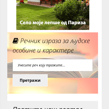
Речник израза за људске
особине и карактере
Претражи