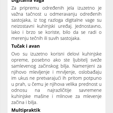
Digitalna vaga
Za pripremu određenih jela izuzetno je
važna tačnost u odmeravanju određenih
sastojaka, iz tog razloga digitalne vage su
neizostavni kuhinjski uređaj. Jednostavno,
lako i brzo se koriste, bilo da se radi o
merenju tečnih ili suvih sastojaka.
Tučak i avan
Ovo su izuzetno korisni delovi kuhinjske
opreme, posebno ako ste ljubitelj sveže
samlevenog začinskog bilja. Namenjeni za
njihovo mlevljenje i mrvljenje, oslobađaju
im ukus ne pretvarajući ih pritom potpuno
u prah, u čemu je njihova velika prednost u
odnosu na najrazličitije savremene
kuhinjske mašine i mlinove za mlevenje
začina i bilja.
Multipraktik