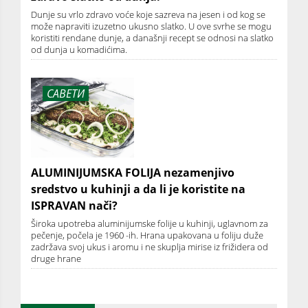
Dunje su vrlo zdravo voće koje sazreva na jesen i od kog se
može napraviti izuzetno ukusno slatko. U ove svrhe se mogu
koristiti rendane dunje, a današnji recept se odnosi na slatko
od dunja u komadićima.
САВЕТИ
ALUMINIJUMSKA FOLIJA nezamenjivo
sredstvo u kuhinji a da li je koristite na
ISPRAVAN nači?
Široka upotreba aluminijumske folije u kuhinji, uglavnom za
pečenje, počela je 1960 -ih. Hrana upakovana u foliju duže
zadržava svoj ukus i aromu i ne skuplja mirise iz frižidera od
druge hrane