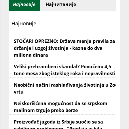
Најновије
Најчитаније
Најновије
STOČARI OPREZNO: Država menja pravila za
držanje i uzgoj životinja - kazne do dva
miliona dinara
Veliki prehrambeni skandal? Povučeno 4,5
tone mesa zbog isteklog roka i nepravilnosti
Neobični načini rashlađivanja životinja u Zoo
vrtu
Neiskorišćena mogućnost da se srpskom
malinom trguje preko berze
Proizvođač jagoda iz Srbije suočio se sa
ozbiljnim problemom - "Prodaja je bila