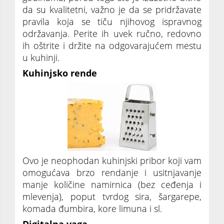
da su kvalitetni, važno je da se pridržavate
pravila koja se tiču njihovog ispravnog
održavanja. Perite ih uvek ručno, redovno
ih oštrite i držite na odgovarajućem mestu
u kuhinji.
Kuhinjsko rende
Ovo je neophodan kuhinjski pribor koji vam
omogućava brzo rendanje i usitnjavanje
manje količine namirnica (bez ceđenja i
mlevenja), poput tvrdog sira, šargarepe,
komada đumbira, kore limuna i sl.