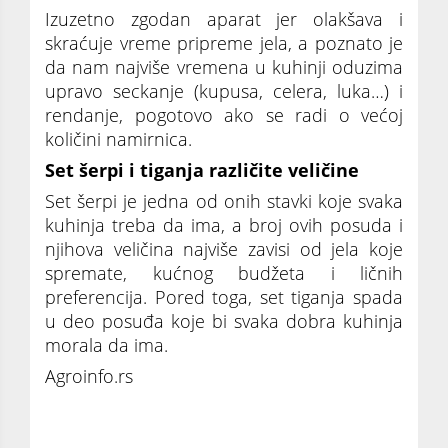
Izuzetno zgodan aparat jer olakšava i
skraćuje vreme pripreme jela, a poznato je
da nam najviše vremena u kuhinji oduzima
upravo seckanje (kupusa, celera, luka…) i
rendanje, pogotovo ako se radi o većoj
količini namirnica.
Set šerpi i tiganja različite veličine
Set šerpi je jedna od onih stavki koje svaka
kuhinja treba da ima, a broj ovih posuda i
njihova veličina najviše zavisi od jela koje
spremate, kućnog budžeta i ličnih
preferencija. Pored toga, set tiganja spada
u deo posuđa koje bi svaka dobra kuhinja
morala da ima.
Agroinfo.rs
Najvažnija kuhinjska oprema koju morate
imati