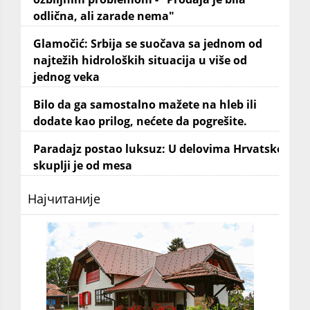
odlična, ali zarade nema"
Glamočić: Srbija se suočava sa jednom od
najtežih hidroloških situacija u više od
jednog veka
Bilo da ga samostalno mažete na hleb ili
dodate kao prilog, nećete da pogrešite.
Paradajz postao luksuz: U delovima Hrvatske
skuplji je od mesa
Најчитаније