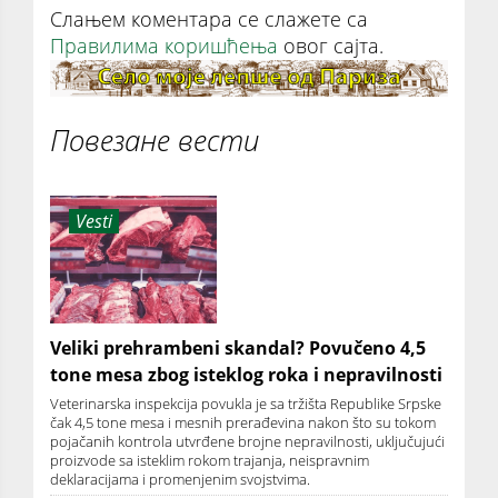
Слањем коментара се слажете са
Правилима коришћења
овог сајта.
Повезане вести
Vesti
Veliki prehrambeni skandal? Povučeno 4,5
tone mesa zbog isteklog roka i nepravilnosti
Veterinarska inspekcija povukla je sa tržišta Republike Srpske
čak 4,5 tone mesa i mesnih prerađevina nakon što su tokom
pojačanih kontrola utvrđene brojne nepravilnosti, uključujući
proizvode sa isteklim rokom trajanja, neispravnim
deklaracijama i promenjenim svojstvima.