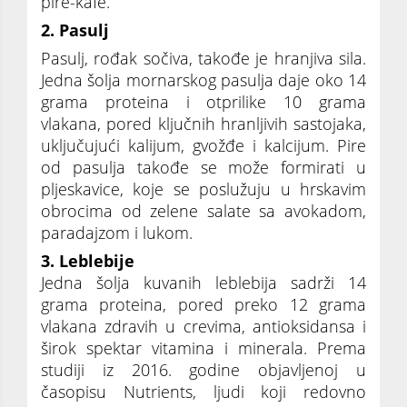
pire-kafe.
2. Pasulj
Pasulj, rođak sočiva, takođe je hranjiva sila.
Jedna šolja mornarskog pasulja daje oko 14
grama proteina i otprilike 10 grama
vlakana, pored ključnih hranljivih sastojaka,
uključujući kalijum, gvožđe i kalcijum. Pire
od pasulja takođe se može formirati u
pljeskavice, koje se poslužuju u hrskavim
obrocima od zelene salate sa avokadom,
paradajzom i lukom.
3. Leblebije
Jedna šolja kuvanih leblebija sadrži 14
grama proteina, pored preko 12 grama
vlakana zdravih u crevima, antioksidansa i
širok spektar vitamina i minerala. Prema
studiji iz 2016. godine objavljenoj u
časopisu Nutrients, ljudi koji redovno