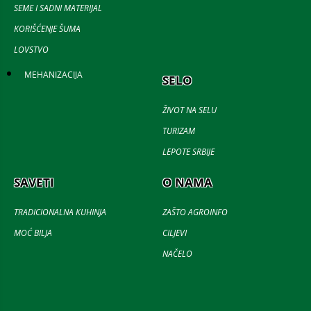
SEME I SADNI MATERIJAL
KORIŠĆENJE ŠUMA
LOVSTVO
MEHANIZACIJA
SELO
ŽIVOT NA SELU
TURIZAM
LEPOTE SRBIJE
SAVETI
O NAMA
TRADICIONALNA KUHINJA
ZAŠTO AGROINFO
MOĆ BILJA
CILJEVI
NAČELO