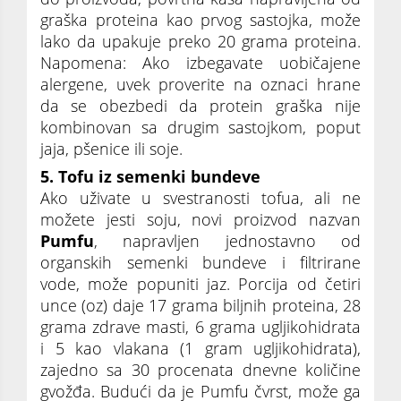
graška proteina kao prvog sastojka, može
lako da upakuje preko 20 grama proteina.
Napomena: Ako izbegavate uobičajene
alergene, uvek proverite na oznaci hrane
da se obezbedi da protein graška nije
kombinovan sa drugim sastojkom, poput
jaja, pšenice ili soje.
5. Tofu iz semenki bundeve
Ako uživate u svestranosti tofua, ali ne
možete jesti soju, novi proizvod nazvan
Pumfu
, napravljen jednostavno od
organskih semenki bundeve i filtrirane
vode, može popuniti jaz. Porcija od četiri
unce (oz) daje 17 grama biljnih proteina, 28
grama zdrave masti, 6 grama ugljikohidrata
i 5 kao vlakana (1 gram ugljikohidrata),
zajedno sa 30 procenata dnevne količine
gvožđa. Budući da je Pumfu čvrst, može ga