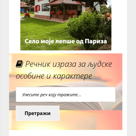
Речник израза за људске
особине и карактере
Претражи