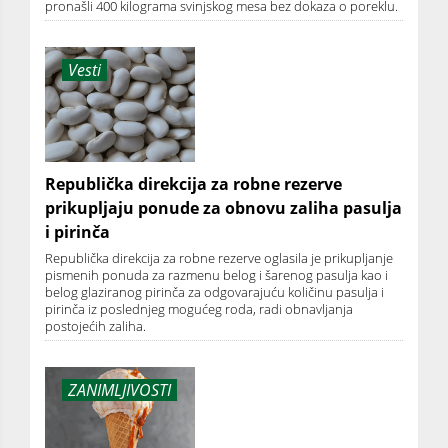
pronašli 400 kilograma svinjskog mesa bez dokaza o poreklu.
Vesti
Republička direkcija za robne rezerve
prikupljaju ponude za obnovu zaliha pasulja
i pirinča
Republička direkcija za robne rezerve oglasila je prikupljanje
pismenih ponuda za razmenu belog i šarenog pasulja kao i
belog glaziranog pirinča za odgovarajuću količinu pasulja i
pirinča iz poslednjeg mogućeg roda, radi obnavljanja
postojećih zaliha.
ZANIMLJIVOSTI