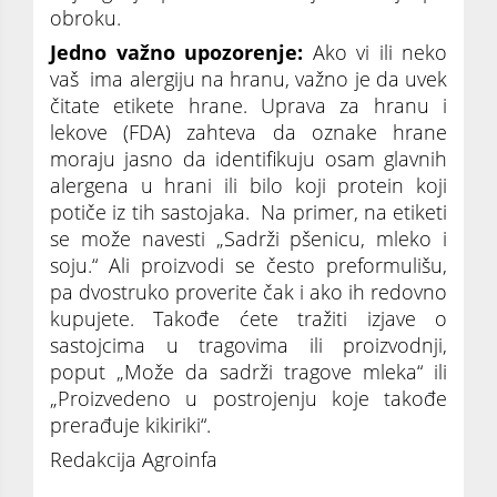
obroku.
Jedno važno upozorenje:
Ako vi ili neko
vaš ima alergiju na hranu, važno je da uvek
čitate etikete hrane. Uprava za hranu i
lekove (FDA) zahteva da oznake hrane
moraju jasno da identifikuju osam glavnih
alergena u hrani ili bilo koji protein koji
potiče iz tih sastojaka. Na primer, na etiketi
se može navesti „Sadrži pšenicu, mleko i
soju.“ Ali proizvodi se često preformulišu,
pa dvostruko proverite čak i ako ih redovno
kupujete. Takođe ćete tražiti izjave o
sastojcima u tragovima ili proizvodnji,
poput „Može da sadrži tragove mleka“ ili
„Proizvedeno u postrojenju koje takođe
prerađuje kikiriki“.
Redakcija Agroinfa