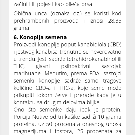
začiniti ili pojesti kao pileća prsa
Obična unca (oznaka oz.) se koristi kod
prehrambenih proizvoda i iznosi 28,35
grama
6. Konoplja semena
Proizvodi konoplje poput kanabidiola (CBD)
i jestivog kanabisa trenutno su neverovatno
u trendu. Jesti sadrže tetrahidrokanabinol ili
THC, glavni psihoaktivni sastojak
marihuane. Međutim, prema FDA, sastojci
semenki konoplje sadrže samo tragove
količine CBD-a i THC-a, koje seme može
prikupiti tokom žetve i prerade kada je u
kontaktu sa drugim delovima biljke .
Ono što semenke daju ipak je protein.
Porcija Nutive od tri kašike sadrži 10 grama
proteina, uz 50 procenata dnevnog unosa
magnezijuma i fosfora, 25 procenata za