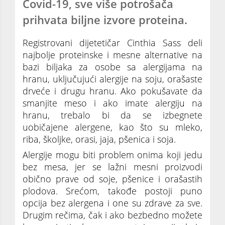
Covid-19, sve više potrošača
prihvata biljne izvore proteina.
Registrovani dijetetičar Cinthia Sass deli
najbolje proteinske i mesne alternative na
bazi biljaka za osobe sa alergijama na
hranu, uključujući alergije na soju, orašaste
drveće i drugu hranu. Ako pokušavate da
smanjite meso i ako imate alergiju na
hranu, trebalo bi da se izbegnete
uobičajene alergene, kao što su mleko,
riba, školjke, orasi, jaja, pšenica i soja.
Alergije mogu biti problem onima koji jedu
bez mesa, jer se lažni mesni proizvodi
obično prave od soje, pšenice i orašastih
plodova. Srećom, takođe postoji puno
opcija bez alergena i one su zdrave za sve.
Drugim rečima, čak i ako bezbedno možete