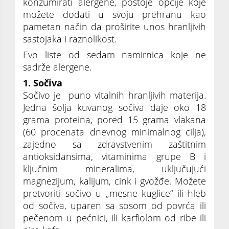
konzumirati alergene, postoje opcije koje
možete dodati u svoju prehranu kao
pametan način da proširite unos hranljivih
sastojaka i raznolikost.
Evo liste od sedam namirnica koje ne
sadrže alergene.
1. Sočiva
Sočivo je puno vitalnih hranljivih materija.
Jedna šolja kuvanog sočiva daje oko 18
grama proteina, pored 15 grama vlakana
(60 procenata dnevnog minimalnog cilja),
zajedno sa zdravstvenim zaštitnim
antioksidansima, vitaminima grupe B i
ključnim mineralima, uključujući
magnezijum, kalijum, cink i gvožđe. Možete
pretvoriti sočivo u „mesne kuglice“ ili hleb
od sočiva, uparen sa sosom od povrća ili
pečenom u pećnici, ili karfiolom od ribe ili