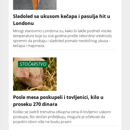
Sladoled sa ukusom kečapa i pasulja hit u
Londonu
Mnogi stanovnici Londona su, kako bi lakše podneli visoke
temperature koje su ove godine prešle rekordne vrednosti,
spremni da probaju i sladoled pomalo neobičnog ukusa –
kečapa i majoneza.
STOČARSTVO
Posle mesa poskupeli i tovljenici, kilo u
proseku 270 dinara
Koliko se zadrži trenutna otkupna cena ili tovljenici uskoro
poskupe, što stočari priželjkuju, moguće je očekivati da
pojedini obori više ne budu prazni