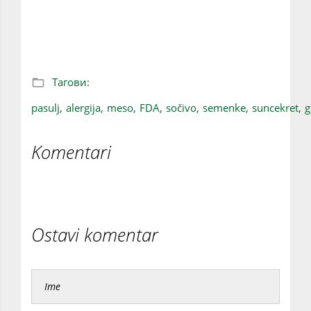
Odabir biljnih proteina za osobe sa
alergijom na hranu
Тагови:
pasulj,
alergija,
meso,
FDA,
sočivo,
semenke,
suncekret,
g
Komentari
Ostavi komentar