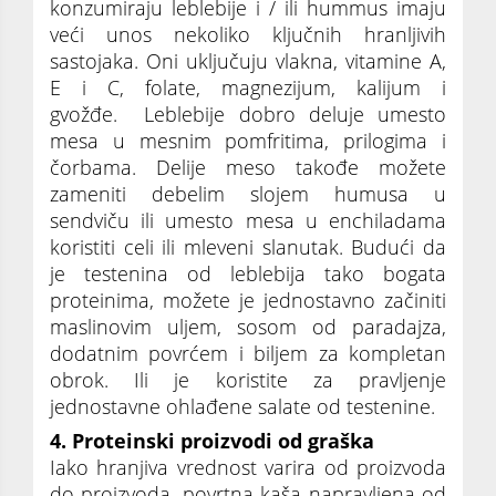
konzumiraju leblebije i / ili hummus imaju
veći unos nekoliko ključnih hranljivih
sastojaka. Oni uključuju vlakna, vitamine A,
E i C, folate, magnezijum, kalijum i
gvožđe. Leblebije dobro deluje umesto
mesa u mesnim pomfritima, prilogima i
čorbama. Delije meso takođe možete
zameniti debelim slojem humusa u
sendviču ili umesto mesa u enchiladama
koristiti celi ili mleveni slanutak. Budući da
je testenina od leblebija tako bogata
proteinima, možete je jednostavno začiniti
maslinovim uljem, sosom od paradajza,
dodatnim povrćem i biljem za kompletan
obrok. Ili je koristite za pravljenje
jednostavne ohlađene salate od testenine.
4. Proteinski proizvodi od graška
Iako hranjiva vrednost varira od proizvoda
do proizvoda, povrtna kaša napravljena od