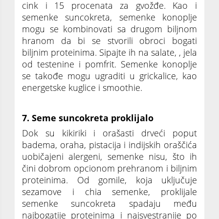
cink i 15 procenata za gvožđe. Kao i
semenke suncokreta, semenke konoplje
mogu se kombinovati sa drugom biljnom
hranom da bi se stvorili obroci bogati
biljnim proteinima. Sipajte ih na salate, , jela
od testenine i pomfrit. Semenke konoplje
se takođe mogu ugraditi u grickalice, kao
energetske kuglice i smoothie.
7. Seme suncokreta proklijalo
Dok su kikiriki i orašasti drveći poput
badema, oraha, pistacija i indijskih oraščića
uobičajeni alergeni, semenke nisu, što ih
čini dobrom opcionom prehranom i biljnim
proteinima. Od gomile, koja uključuje
sezamove i chia semenke, proklijale
semenke suncokreta spadaju među
najbogatije proteinima i najsvestranije po