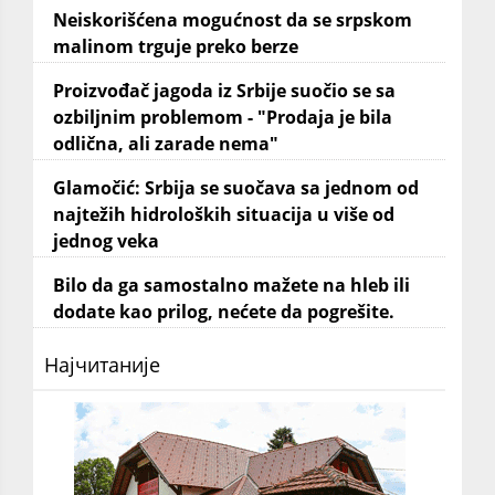
Neiskorišćena mogućnost da se srpskom
malinom trguje preko berze
Proizvođač jagoda iz Srbije suočio se sa
ozbiljnim problemom - "Prodaja je bila
odlična, ali zarade nema"
Glamočić: Srbija se suočava sa jednom od
najtežih hidroloških situacija u više od
jednog veka
Bilo da ga samostalno mažete na hleb ili
dodate kao prilog, nećete da pogrešite.
Најчитаније