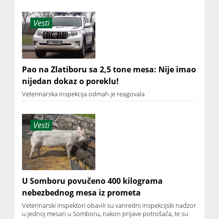
Vesti
Pao na Zlatiboru sa 2,5 tone mesa: Nije imao
nijedan dokaz o poreklu!
Veterinarska inspekcija odmah je reagovala
Vesti
U Somboru povučeno 400 kilograma
nebezbednog mesa iz prometa
Veterinarski inspektori obavili su vanredni inspekcijski nadzor
u jednoj mesari u Somboru, nakon prijave potrošača, te su