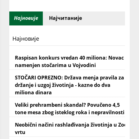
Најновије
Најчитаније
Најновије
Raspisan konkurs vredan 40 miliona: Novac
namenjen stočarima u Vojvodini
STOČARI OPREZNO: Država menja pravila za
držanje i uzgoj životinja - kazne do dva
miliona dinara
Veliki prehrambeni skandal? Povučeno 4,5
tone mesa zbog isteklog roka i nepravilnosti
Neobični načini rashlađivanja životinja u Zoo
vrtu