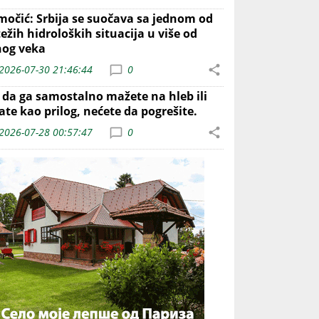
močić: Srbija se suočava sa jednom od
ežih hidroloških situacija u više od
nog veka
2026-07-30 21:46:44
0
o da ga samostalno mažete na hleb ili
ate kao prilog, nećete da pogrešite.
2026-07-28 00:57:47
0