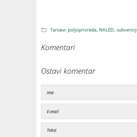
E-agrar kreće 1. jula, par klikova do su
Тагови:
poljoprivreda,
NALED,
subvencij
Komentari
Ostavi komentar