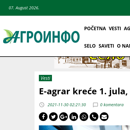
07. August 2026.
POČETNA
VESTI
AG
SELO
SAVETI
O N
Vesti
E-agrar kreće 1. jula
2021-11-30 02:21:30
0 komentara