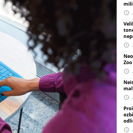
mil
Vel
ton
nep
Neo
Zoo
Nei
mal
Proi
ozb
odl