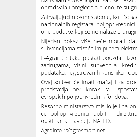
Na isplatu subvencija dosad se čekalo
obrađivala i pregledala ručno, te su gr
Zahvaljujući novom sistemu, koji će sa
nacionalnih registara, poljoprivrednic
one podatke koji se ne nalaze u drug
Nijedan dokaz više neće morati da 
subvencijama stizaće im putem elektr
E-Agrar će tako postati pouzdan izv
zadrugama, visini subvencija, kredi
podataka, registrovanih korisnika i dod
Ovaj softver će imati značaj i za pro
predstavlja prvi korak ka uspostav
evropskih poljoprivrednih fondova.
Resorno ministarstvo mislilo je i na o
će poljoprivrednici dobiti i direk
opštinama, naveo je NALED.
Agroinfo.rs/agrosmart.net