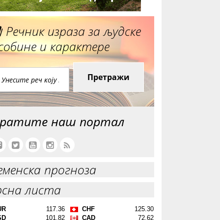
Речник израза за људске
собине и карактере
Претражи
ратите наш портал
еменска прогноза
рсна листа