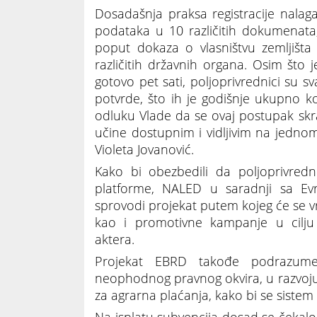
Dosadašnja praksa registracije nalag
podataka u 10 različitih dokumenata,
poput dokaza o vlasništvu zemljišta
različitih državnih organa. Osim što
gotovo pet sati, poljoprivrednici su sv
potvrde, što ih je godišnje ukupno k
odluku Vlade da se ovaj postupak skrat
učine dostupnim i vidljivim na jedno
Violeta Jovanović.
Kako bi obezbedili da poljoprivre
platforme, NALED u saradnji sa E
sprovodi projekat putem kojeg će se vr
kao i promotivne kampanje u cilju 
aktera.
Projekat EBRD takođe podrazume
neophodnog pravnog okvira, u razvoju 
za agrarna plaćanja, kako bi se siste