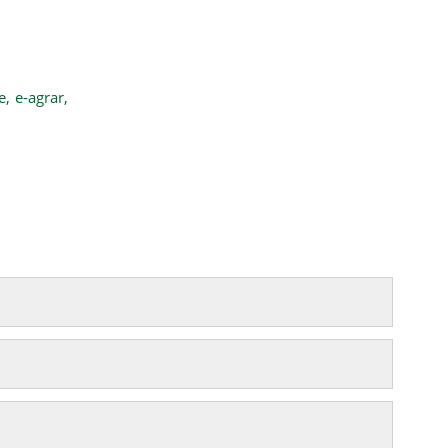
bvencija
e,
e-agrar,