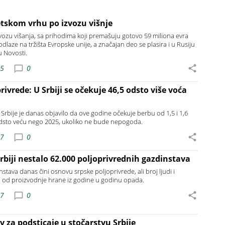
tskom vrhu po izvozu višnje
izvozu višanja, sa prihodima koji premašuju gotovo 59 miliona evra
odlaze na tržišta Evropske unije, a značajan deo se plasira i u Rusiju
u Novosti.
15
0
rivrede: U Srbiji se očekuje 46,5 odsto više voća
 Srbije je danas objavilo da ove godine očekuje berbu od 1,5 i 1,6
odsto veću nego 2025, ukoliko ne bude nepogoda.
07
0
biji nestalo 62.000 poljoprivrednih gazdinstava
stava danas čini osnovu srpske poljoprivrede, ali broj ljudi i
 od proizvodnje hrane iz godine u godinu opada.
57
0
v za podsticaje u stočarstvu Srbije