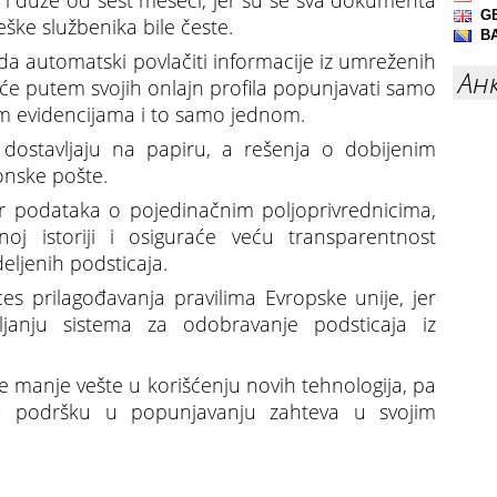
 i duže od šest meseci, jer su se sva dokumenta
eške službenika bile česte.
da automatski povlačiti informacije iz umreženih
Ан
i će putem svojih onlajn profila popunjavati samo
im evidencijama i to samo jednom.
dostavljaju na papiru, a rešenja o dobijenim
onske pošte.
or podataka o pojedinačnim poljoprivrednicima,
tnoj istoriji i osiguraće veću transparentnost
eljenih podsticaja.
ces prilagođavanja pravilima Evropske unije, jer
ljanju sistema za odobravanje podsticaja iz
ne manje vešte u korišćenju novih tehnologija, pa
tnu podršku u popunjavanju zahteva u svojim