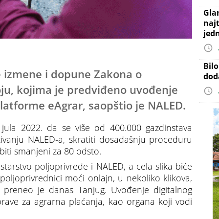
Gla
najt
jed
Bil
e izmene i dopune Zakona o
dod
oju, kojima je predviđeno uvođenje
atforme eAgrar, saopštio je NALED.
jula 2022. da se više od 400.000 gazdinstava
aživanju NALED-a, skratiti dosadašnju proceduru
 biti smanjeni za 80 odsto.
tarstvo poljoprivrede i NALED, a cela slika biće
oljoprivrednici moći onlajn, u nekoliko klikova,
, preneo je danas Tanjug. Uvođenje digitalnog
 Uprave za agrarna plaćanja, kao organa koji vodi