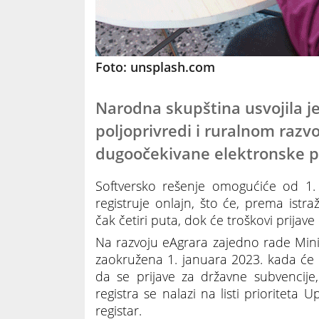
Foto: unsplash.com
Narodna skupština usvojila j
poljoprivredi i ruralnom razv
dugoočekivane elektronske pl
Softversko rešenje omogućiće od 1. 
registruje onlajn, što će, prema istr
čak četiri puta, dok će troškovi prijave
Na razvoju eAgrara zajedno rade Minis
zaokružena 1. januara 2023. kada će p
da se prijave za državne subvencije
registra se nalazi na listi prioriteta
registar.