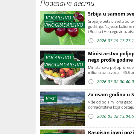
Повезане вести
Srbija u samom sve
VOĆARSTVO I
Srbija je peta u svetu po 
VINOGRADARSTVO
godišnje. Najveće količine 
i Bosnu i Hercegovinu, piš
2026-07-19 17:27:
Ministarstvo poljop
VOĆARSTVO I
nego prošle godine
VINOGRADARSTVO
Ministarstvo poljoprivrede
miliona tona voća – 46,5 
2026-07-02 00:40:
Za osam godina u Sr
Vesti
Više od pola miliona gazdin
domaćinstava koja opstaju
2026-05-28 13:04:
Raspisan javni pozi