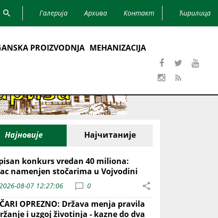
Галерија
Архива
Контакт
Ћирилица
ANSKA PROIZVODNJA
MEHANIZACIJA
Најновије
Најчитаније
pisan konkurs vredan 40 miliona:
ac namenjen stočarima u Vojvodini
2026-08-07 12:27:06
0
ČARI OPREZNO: Država menja pravila
ržanje i uzgoj životinja - kazne do dva