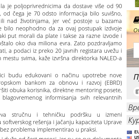
ala je poljoprivrednicima da dostave više od 90
 od čega je 70 odsto informacija bilo suvišno,
 ili nad životinjama, jer već postoje u bazama
о
 je bilo neophodno da za ovaj postupak izdvoje
aki put morali da plate i takse za razne izvode i
oštalo oko dva miliona evra. Zato pozdravljamo
i, a podaci iz preko 20 javnih registara uvežu i
m mestu svima, kaže izvršna direktorka NALED-a
П
dnici budu edukovani o načinu upotrebe nove
vropskom bankom za obnovu i razvoj (EBRD)
šiti obuka korisnika, direktne mentoring posete,
blagovremenog informisanja svih relevantnih
Вр
va stručnu i tehničku podršku u izmeni
Ку
softverskog rešenja i jačanju kapaciteta Uprave
m bez problema implementirao u praksi.