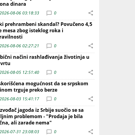
iona dinara
2026-08-06 03:18:33
0
iki prehrambeni skandal? Povučeno 4,5
e mesa zbog isteklog roka i
ravilnosti
2026-08-06 02:27:21
0
bični načini rashlađivanja životinja u
 vrtu
2026-08-05 12:51:40
0
skorišćena mogućnost da se srpskom
inom trguje preko berze
2026-08-03 15:41:17
0
zvođač jagoda iz Srbije suočio se sa
iljnim problemom - "Prodaja je bila
ična, ali zarade nema"
2026-07-31 23:08:03
0