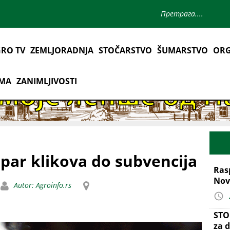
RO TV
ZEMLJORADNJA
STOČARSTVO
ŠUMARSTVO
ORG
AMA
ZANIMLJIVOSTI
, par klikova do subvencija
Ras
Nov
Autor: Agroinfo.rs
STO
za d