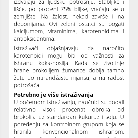
izdvajaju za ljudsku potrošnju. Stabljike i
lišće, po proceni 75% biljke, vraćaju se u
zemljište. Na žalost, nekad završe i na
deponijama. Ovi zeleni ostatci su bogati
kalcijumom, vitaminima, karotenoidima i
antioksidantima.
Istraživači objašnjavaju da naročito
karotenoidi mogu biti od važnosti za
ishranu koka-nosilja. Kada se životinje
hrane brokolijem žumance dobija tamno
žutu do narandžastu nijansu, a na radost
potrošača.
Potrebno je više istraživanja
U početnom istraživanju, naučnici su dodali
relativno visok procenat obroka od
brokolija uz standardan kukuruz i soju. U
poređenju sa kontrolnom grupom koja se
hranila konvencionalnom ishranom,