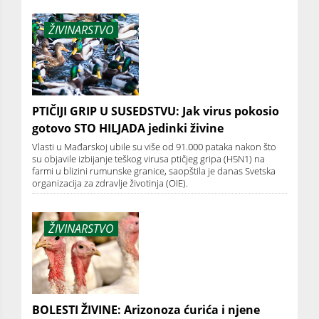
ŽIVINARSTVO
PTIČIJI GRIP U SUSEDSTVU: Jak virus pokosio
gotovo STO HILJADA jedinki živine
Vlasti u Mađarskoj ubile su više od 91.000 pataka nakon što
su objavile izbijanje teškog virusa ptičjeg gripa (H5N1) na
farmi u blizini rumunske granice, saopštila je danas Svetska
organizacija za zdravlje životinja (OIE).
ŽIVINARSTVO
BOLESTI ŽIVINE: Arizonoza ćurića i njene