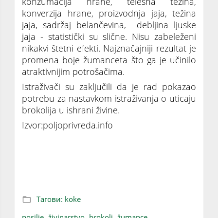
konzumacija hrane, telesna težina,
konverzija hrane, proizvodnja jaja, težina
jaja, sadržaj belančevina, debljina ljuske
jaja - statistički su slične. Nisu zabeleženi
nikakvi štetni efekti. Najznačajniji rezultat je
promena boje žumanceta što ga je učinilo
atraktivnijim potrošačima.
Istraživači su zaključili da je rad pokazao
potrebu za nastavkom istraživanja o uticaju
brokolija u ishrani živine.
Izvor:poljoprivreda.info
Nećete verovati koliko prisustvo BROKOLIJA u
ishrani može pozitivno delovati na ŽIVINU!
Тагови:
koke
nosilje,
živinarstvo,
brokoli,
žumance,