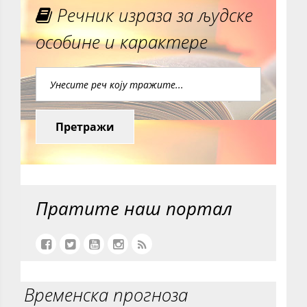
Речник израза за људске
особине и карактере
Претражи
Пратите наш портал
Временска прогноза