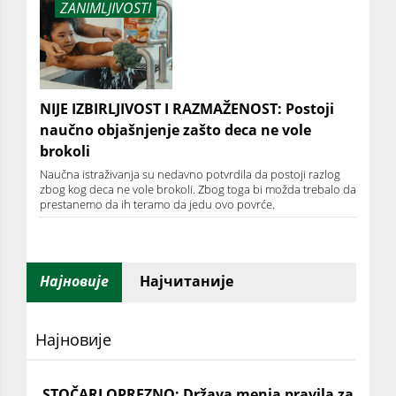
ZANIMLJIVOSTI
NIJE IZBIRLJIVOST I RAZMAŽENOST: Postoji
naučno objašnjenje zašto deca ne vole
brokoli
Naučna istraživanja su nedavno potvrdila da postoji razlog
zbog kog deca ne vole brokoli. Zbog toga bi možda trebalo da
prestanemo da ih teramo da jedu ovo povrće.
Најновије
Најчитаније
Најновије
STOČARI OPREZNO: Država menja pravila za