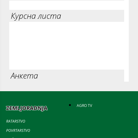
Курсна листа
Анкета
AGRO TV
ZEMLJORADNJA
RATARSTVO
POVRTARSTVO