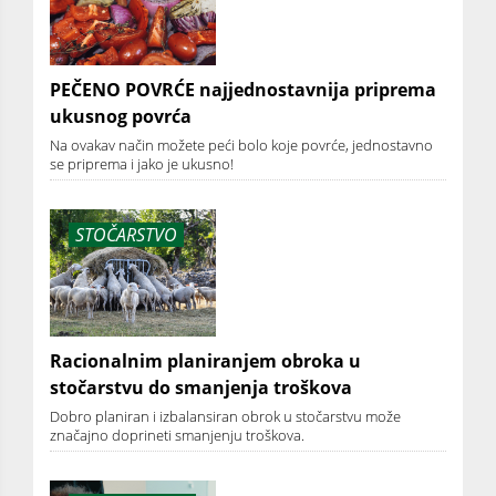
PEČENO POVRĆE najjednostavnija priprema
ukusnog povrća
Na ovakav način možete peći bolo koje povrće, jednostavno
se priprema i jako je ukusno!
STOČARSTVO
Racionalnim planiranjem obroka u
stočarstvu do smanjenja troškova
Dobro planiran i izbalansiran obrok u stočarstvu može
značajno doprineti smanjenju troškova.