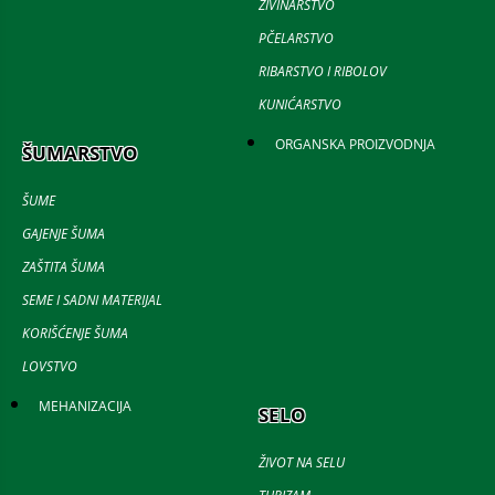
ŽIVINARSTVO
PČELARSTVO
RIBARSTVO I RIBOLOV
KUNIĆARSTVO
ORGANSKA PROIZVODNJA
ŠUMARSTVO
ŠUME
GAJENJE ŠUMA
ZAŠTITA ŠUMA
SEME I SADNI MATERIJAL
KORIŠĆENJE ŠUMA
LOVSTVO
MEHANIZACIJA
SELO
ŽIVOT NA SELU