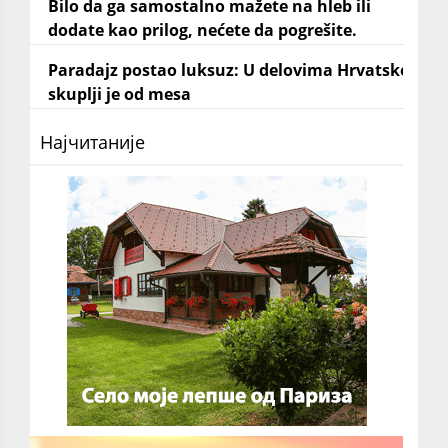
Bilo da ga samostalno mažete na hleb ili
dodate kao prilog, nećete da pogrešite.
Paradajz postao luksuz: U delovima Hrvatske
skuplji je od mesa
Најчитаније