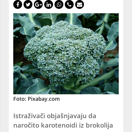
Foto: Pixabay.com
Istraživači objašnjavaju da
naročito karotenoidi iz brokolija