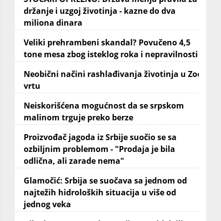
držanje i uzgoj životinja - kazne do dva
miliona dinara
Veliki prehrambeni skandal? Povučeno 4,5
tone mesa zbog isteklog roka i nepravilnosti
Neobični načini rashlađivanja životinja u Zoo
vrtu
Neiskorišćena mogućnost da se srpskom
malinom trguje preko berze
Proizvođač jagoda iz Srbije suočio se sa
ozbiljnim problemom - "Prodaja je bila
odlična, ali zarade nema"
Glamočić: Srbija se suočava sa jednom od
najtežih hidroloških situacija u više od
jednog veka