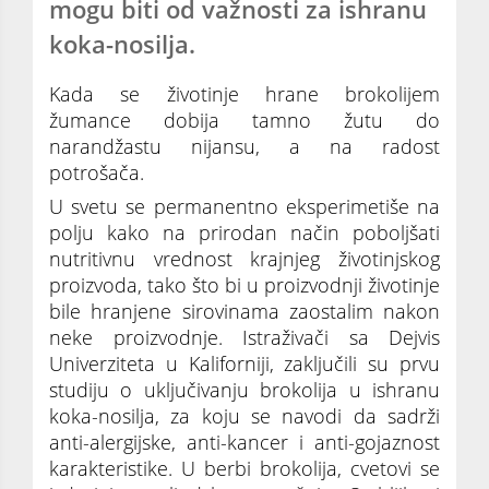
mogu biti od važnosti za ishranu
koka-nosilja.
Kada se životinje hrane brokolijem
žumance dobija tamno žutu do
narandžastu nijansu, a na radost
potrošača.
U svetu se permanentno eksperimetiše na
polju kako na prirodan način poboljšati
nutritivnu vrednost krajnjeg životinjskog
proizvoda, tako što bi u proizvodnji životinje
bile hranjene sirovinama zaostalim nakon
neke proizvodnje. Istraživači sa Dejvis
Univerziteta u Kaliforniji, zaključili su prvu
studiju o uključivanju brokolija u ishranu
koka-nosilja, za koju se navodi da sadrži
anti-alergijske, anti-kancer i anti-gojaznost
karakteristike. U berbi brokolija, cvetovi se