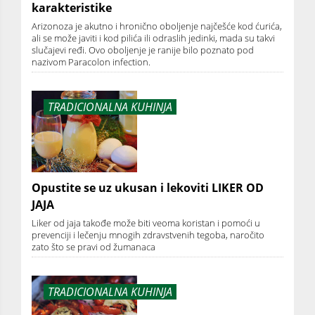
karakteristike
Arizonoza je akutno i hronično oboljenje najčešće kod ćurića,
ali se može javiti i kod pilića ili odraslih jedinki, mada su takvi
slučajevi ređi. Ovo oboljenje je ranije bilo poznato pod
nazivom Paracolon infection.
TRADICIONALNA KUHINJA
Opustite se uz ukusan i lekoviti LIKER OD
JAJA
Liker od jaja takođe može biti veoma koristan i pomoći u
prevenciji i lečenju mnogih zdravstvenih tegoba, naročito
zato što se pravi od žumanaca
TRADICIONALNA KUHINJA