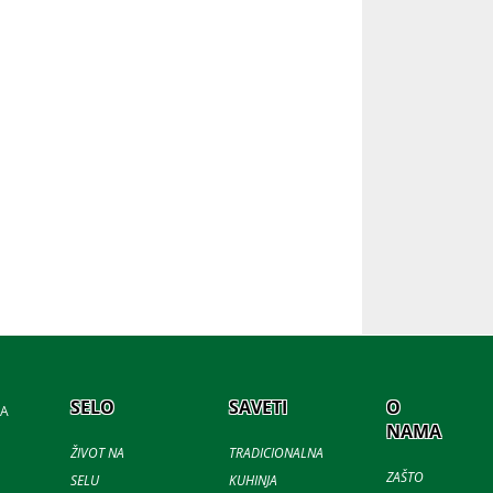
SELO
SAVETI
O
JA
NAMA
ŽIVOT NA
TRADICIONALNA
ZAŠTO
SELU
KUHINJA