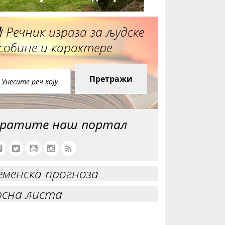
Речник израза за људске
собине и карактере
Претражи
ратите наш портал
еменска прогноза
рсна листа