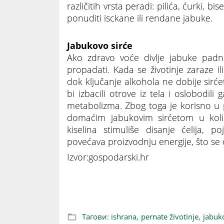
različitih vrsta peradi: pilića, ćurki, b
ponuditi isckane ili rendane jabuke.
Jabukovo sirće
Ako zdravo voće divlje jabuke padn
propadati. Kada se životinje zaraze ili
dok ključanje alkohola ne dobije sirćet
bi izbacili otrove iz tela i oslobodil
metabolizma. Zbog toga je korisno u p
domaćim jabukovim sirćetom u količ
kiselina stimuliše disanje ćelija, 
povećava proizvodnju energije, što se o
Izvor:gospodarski.hr
Jabuka za ishranu živine
Тагови:
ishrana,
pernate životinje,
jabuko