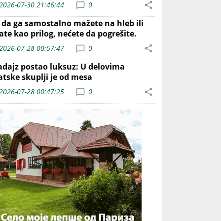
2026-07-30 21:46:44
0
o da ga samostalno mažete na hleb ili
ate kao prilog, nećete da pogrešite.
2026-07-28 00:57:47
0
adajz postao luksuz: U delovima
atske skuplji je od mesa
2026-07-28 00:47:25
0