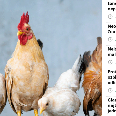
ton
nep
Neo
Zoo
Nei
mal
Proi
ozb
odl
Gla
najt
jed