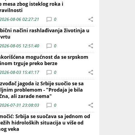
e mesa zbog isteklog roka i
ravilnosti
2026-08-06 02:27:21
0
bični načini rashlađivanja životinja u
 vrtu
2026-08-05 12:51:40
0
skorišćena mogućnost da se srpskom
inom trguje preko berze
2026-08-03 15:41:17
0
zvođač jagoda iz Srbije suočio se sa
iljnim problemom - "Prodaja je bila
ična, ali zarade nema"
2026-07-31 23:08:03
0
močić: Srbija se suočava sa jednom od
ežih hidroloških situacija u više od
nog veka