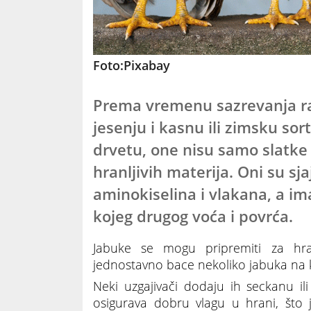
Foto:Pixabay
Prema vremenu sazrevanja razl
jesenju i kasnu ili zimsku so
drvetu, one nisu samo slatke i
hranljivih materija. Oni su sj
aminokiselina i vlakana, a ima
kojeg drugog voća i povrća.
Jabuke se mogu pripremiti za hran
jednostavno bace nekoliko jabuka na k
Neki uzgajivači dodaju ih seckanu 
osigurava dobru vlagu u hrani, što 