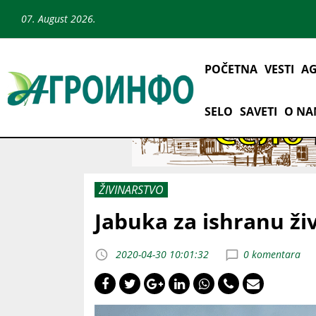
07. August 2026.
POČETNA
VESTI
AG
SELO
SAVETI
O N
ŽIVINARSTVO
Jabuka za ishranu ži
2020-04-30 10:01:32
0 komentara