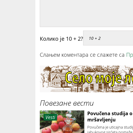
Колико је 10 + 2?
Слањем коментара се слажете са
Пр
Повезане вести
Povučena studija 
Vesti
mršavljenju
Povučena je uticajna stud
jabukovog sirćeta pomaže 