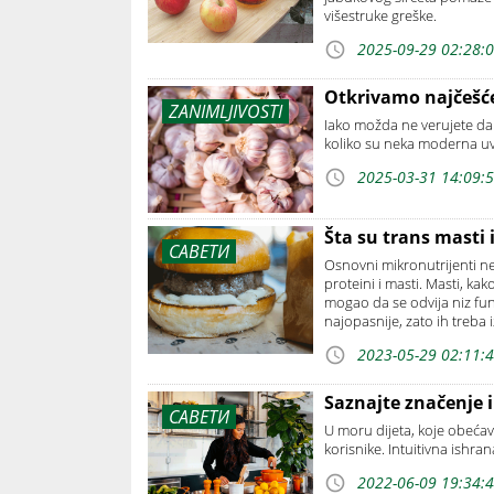
višestruke greške.
2025-09-29 02:28:
Otkrivamo najčešć
ZANIMLJIVOSTI
Iako možda ne verujete da 
koliko su neka moderna uv
2025-03-31 14:09:
Šta su trans masti 
САВЕТИ
Osnovni mikronutrijenti n
proteini i masti. Masti, kak
mogao da se odvija niz funk
najopasnije, zato ih treba 
2023-05-29 02:11:
Saznajte značenje i
САВЕТИ
U moru dijeta, koje obećava
korisnike. Intuitivna ishra
2022-06-09 19:34: