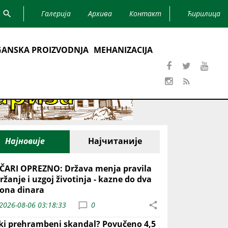
Галерија
Архива
Контакт
Ћирилица
ANSKA PROIZVODNJA
MEHANIZACIJA
Најновије
Најчитаније
ČARI OPREZNO: Država menja pravila
ržanje i uzgoj životinja - kazne do dva
iona dinara
2026-08-06 03:18:33
0
iki prehrambeni skandal? Povučeno 4,5