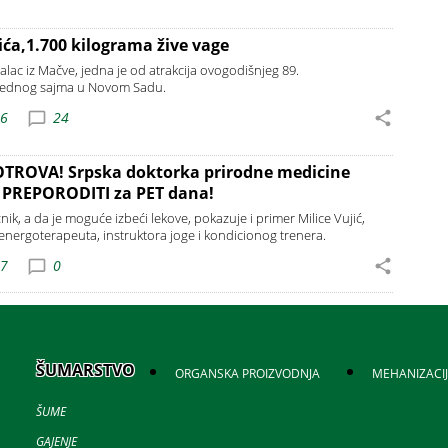
ića,1.700 kilograma žive vage
ntalac iz Mačve, jedna je od atrakcija ovogodišnjeg 89.
ednog sajma u Novom Sadu.
56
24
OTROVA! Srpska doktorka prirodne medicine
s PREPORODITI za PET dana!
ik, a da je moguće izbeći lekove, pokazuje i primer Milice Vujić,
energoterapeuta, instruktora joge i kondicionog trenera.
07
0
ŠUMARSTVO
ORGANSKA PROIZVODNJA
MEHANIZACI
ŠUME
GAJENJE