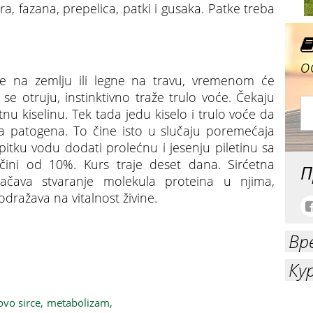
isera, fazana, prepelica, patki i gusaka. Patke treba
о
e na zemlju ili legne na travu, vremenom će
 se otruju, instinktivno traže trulo voće. Čekaju
nu kiselinu. Tek tada jedu kiselo i trulo voće da
i ga patogena. To čine isto u slučaju poremećaja
itku vodu dodati prolećnu i jesenju piletinu sa
ini od 10%. Kurs traje deset dana. Sirćetna
П
pojačava stvaranje molekula proteina u njima,
dražava na vitalnost živine.
Вр
Ку
vo sirce,
metabolizam,