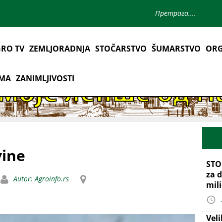
RO TV
ZEMLJORADNJA
STOČARSTVO
ŠUMARSTVO
ORG
AMA
ZANIMLJIVOSTI
vine
STO
za d
Autor: Agroinfo.rs
mil
Vel