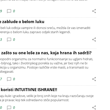
09
0
e zablude o belom luku
beli luk odbija vampire ili donosi sreću, možda će vas iznenaditi
erenja o belom luku zapravo odjek starih legendi.
53
0
i zašto su one loše za nas, koja hrana ih sadrži?
eopodni organizmu za normalno funkcionisanje su ugljeni hidrati,
o biljnog, tako i životinjskog porekla su važne, jer bez njih ne bi
cija u organizmu. Postoje različite vrste masti, a transmasti su
izbegavati.
47
0
 koristi INTUITIVNE ISHRANE!!
ju kule i gradove, veliki je broj onih koje na kraju razočaraju svoje
na je pravac koji tek odnedavno stiče popularnost.
40
0