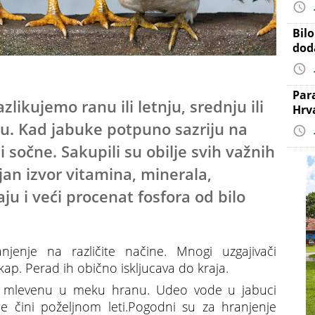
Bil
dod
Par
ikujemo ranu ili letnju, srednju ili
Hrv
rtu. Kad jabuke potpuno sazriju na
 sočne. Sakupili su obilje svih važnih
ajan izvor vitamina, minerala,
ju i veći procenat fosfora od bilo
jenje na različite načine. Mnogi uzgajivači
ap. Perad ih obično iskljucava do kraja.
ili mlevenu u meku hranu. Udeo vode u jabuci
je čini poželjnom leti.Pogodni su za hranjenje