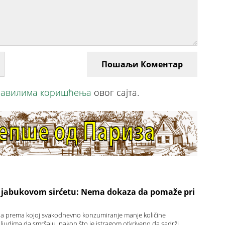
Пошаљи Коментар
авилима коришћења
овог сајта.
o jabukovom sirćetu: Nema dokaza da pomaže pri
ija prema kojoj svakodnevno konzumiranje manje količine
ljudima da smršaju, nakon što je istragom otkriveno da sadrži