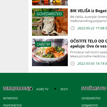
BIK VELIŠA iz Bogat
GOVEDARSTVO
Bik Veliša, austrijski Sime
međunarodnog poljoprivr
2022-05-22 17:08:
OČISTITE TELO OD 
САВЕТИ
apeluje: Ovo će va
Priroda je naš moćni savezn
lekara prirodne medicine, 
2022-03-03 14:19:
ZEMLJORADNJA
STOČARSTVO
AGRO TV
VESTI
RATARSTVO
GOVEDARSTVO
POVRTARSTVO
SVINJARSTVO