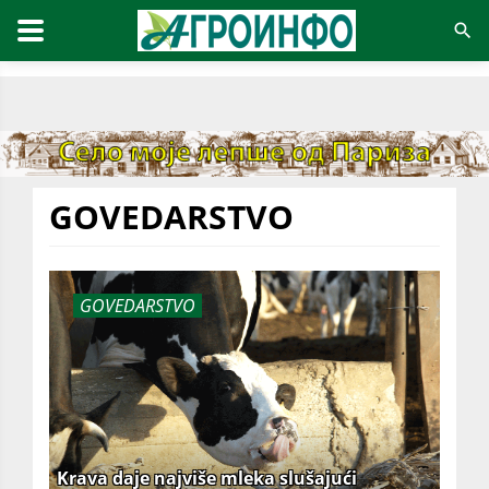
GOVEDARSTVO
GOVEDARSTVO
Krava daje najviše mleka slušajući