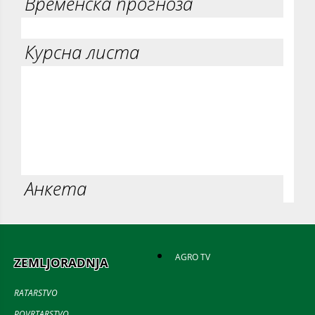
Временска прогноза
Курсна листа
Анкета
AGRO TV
ZEMLJORADNJA
RATARSTVO
POVRTARSTVO