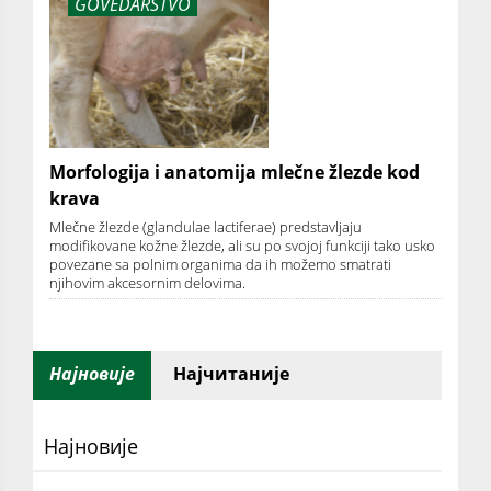
GOVEDARSTVO
Morfologija i anatomija mlečne žlezde kod
krava
Mlečne žlezde (glandulae lactiferae) predstavljaju
modifikovane kožne žlezde, ali su po svojoj funkciji tako usko
povezane sa polnim organima da ih možemo smatrati
njihovim akcesornim delovima.
Најновије
Најчитаније
Најновије