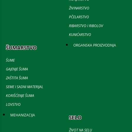
ŽIVINARSTVO
PČELARSTVO
RIBARSTVO I RIBOLOV
KUNIĆARSTVO
ORGANSKA PROIZVODNJA
ŠUMARSTVO
ŠUME
GAJENJE ŠUMA
ZAŠTITA ŠUMA
SEME I SADNI MATERIJAL
KORIŠĆENJE ŠUMA
LOVSTVO
MEHANIZACIJA
SELO
ŽIVOT NA SELU