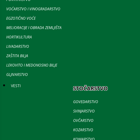
VOĆARSTVO I VINOGRADARSTVO
EGZOTIČNO VOĆE
MELIORACIJE I OBRADA ZEMLJIŠTA
HORTIKULTURA
LIVADARSTVO
ZAŠTITA BILJA
LEKOVITO I MEDONOSNO BILJE
GLJIVARSTVO
VESTI
STOČARSTVO
GOVEDARSTVO
SVINJARSTVO
OVČARSTVO
KOZARSTVO
KONJARSTVO