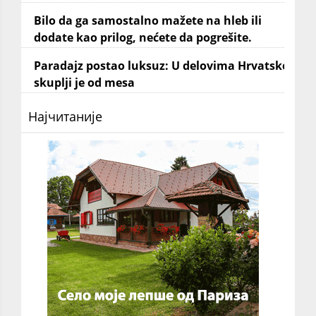
Bilo da ga samostalno mažete na hleb ili
dodate kao prilog, nećete da pogrešite.
Paradajz postao luksuz: U delovima Hrvatske
skuplji je od mesa
Најчитаније