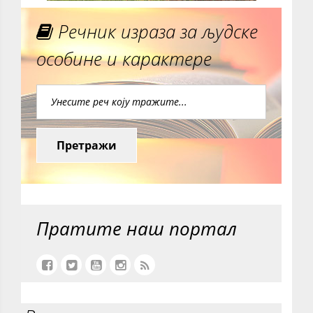
Речник израза за људске
особине и карактере
Претражи
Пратите наш портал