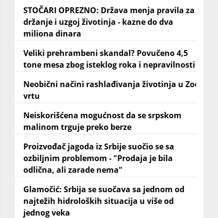
STOČARI OPREZNO: Država menja pravila za
držanje i uzgoj životinja - kazne do dva
miliona dinara
Veliki prehrambeni skandal? Povučeno 4,5
tone mesa zbog isteklog roka i nepravilnosti
Neobični načini rashlađivanja životinja u Zoo
vrtu
Neiskorišćena mogućnost da se srpskom
malinom trguje preko berze
Proizvođač jagoda iz Srbije suočio se sa
ozbiljnim problemom - "Prodaja je bila
odlična, ali zarade nema"
Glamočić: Srbija se suočava sa jednom od
najtežih hidroloških situacija u više od
jednog veka