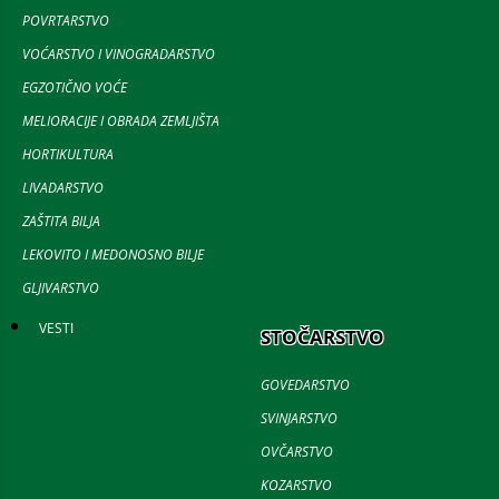
POVRTARSTVO
VOĆARSTVO I VINOGRADARSTVO
EGZOTIČNO VOĆE
MELIORACIJE I OBRADA ZEMLJIŠTA
HORTIKULTURA
LIVADARSTVO
ZAŠTITA BILJA
LEKOVITO I MEDONOSNO BILJE
GLJIVARSTVO
VESTI
STOČARSTVO
GOVEDARSTVO
SVINJARSTVO
OVČARSTVO
KOZARSTVO