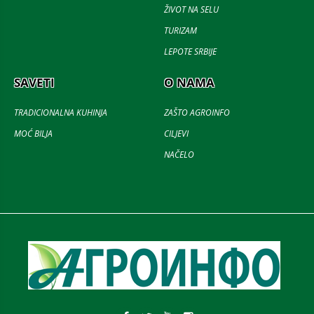
ŽIVOT NA SELU
TURIZAM
LEPOTE SRBIJE
SAVETI
O NAMA
TRADICIONALNA KUHINJA
ZAŠTO AGROINFO
MOĆ BILJA
CILJEVI
NAČELO