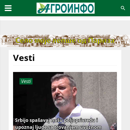
Vesti
Vesti
Srbijo spašavaj našu poljoprivredu i
upoznaj ljude sa trovanjem uvoznom