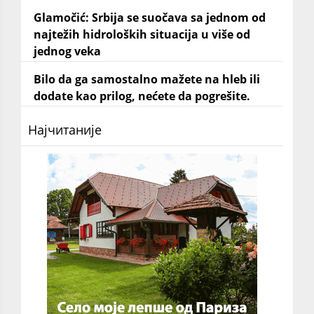
Glamočić: Srbija se suočava sa jednom od
najtežih hidroloških situacija u više od
jednog veka
Bilo da ga samostalno mažete na hleb ili
dodate kao prilog, nećete da pogrešite.
Најчитаније