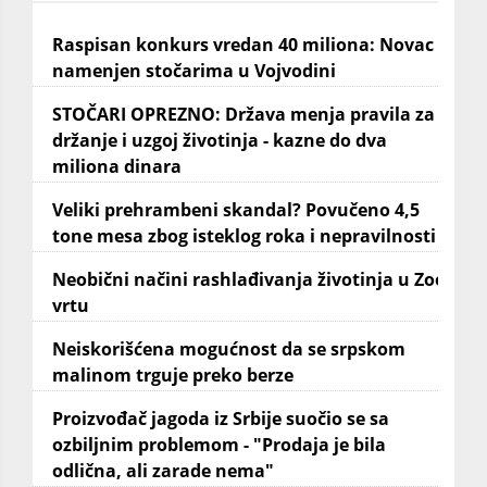
Raspisan konkurs vredan 40 miliona: Novac
namenjen stočarima u Vojvodini
STOČARI OPREZNO: Država menja pravila za
držanje i uzgoj životinja - kazne do dva
miliona dinara
Veliki prehrambeni skandal? Povučeno 4,5
tone mesa zbog isteklog roka i nepravilnosti
Neobični načini rashlađivanja životinja u Zoo
vrtu
Neiskorišćena mogućnost da se srpskom
malinom trguje preko berze
Proizvođač jagoda iz Srbije suočio se sa
ozbiljnim problemom - "Prodaja je bila
odlična, ali zarade nema"