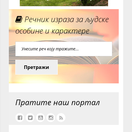
Речник израза за људске
особине и карактере
Претражи
Пратите наш портал