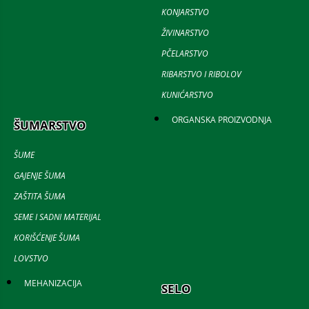
KONJARSTVO
ŽIVINARSTVO
PČELARSTVO
RIBARSTVO I RIBOLOV
KUNIĆARSTVO
ORGANSKA PROIZVODNJA
ŠUMARSTVO
ŠUME
GAJENJE ŠUMA
ZAŠTITA ŠUMA
SEME I SADNI MATERIJAL
KORIŠĆENJE ŠUMA
LOVSTVO
MEHANIZACIJA
SELO