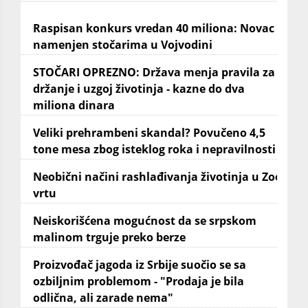
Raspisan konkurs vredan 40 miliona: Novac
namenjen stočarima u Vojvodini
STOČARI OPREZNO: Država menja pravila za
držanje i uzgoj životinja - kazne do dva
miliona dinara
Veliki prehrambeni skandal? Povučeno 4,5
tone mesa zbog isteklog roka i nepravilnosti
Neobični načini rashlađivanja životinja u Zoo
vrtu
Neiskorišćena mogućnost da se srpskom
malinom trguje preko berze
Proizvođač jagoda iz Srbije suočio se sa
ozbiljnim problemom - "Prodaja je bila
odlična, ali zarade nema"