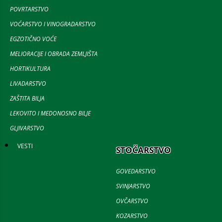
POVRTARSTVO
VOĆARSTVO I VINOGRADARSTVO
EGZOTIČNO VOĆE
MELIORACIJE I OBRADA ZEMLJIŠTA
HORTIKULTURA
LIVADARSTVO
ZAŠTITA BILJA
LEKOVITO I MEDONOSNO BILJE
GLJIVARSTVO
VESTI
STOČARSTVO
GOVEDARSTVO
SVINJARSTVO
OVČARSTVO
KOZARSTVO