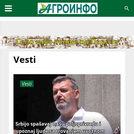
Vesti
Vesti
Srbijo spašavaj našu poljoprivredu i
upoznaj ljude sa trovanjem uvoznom