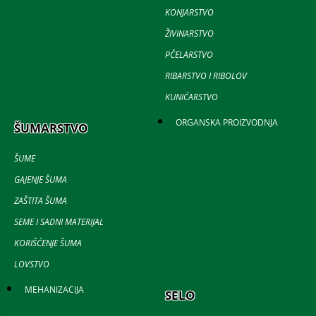
KONJARSTVO
ŽIVINARSTVO
PČELARSTVO
RIBARSTVO I RIBOLOV
KUNIĆARSTVO
ORGANSKA PROIZVODNJA
ŠUMARSTVO
ŠUME
GAJENJE ŠUMA
ZAŠTITA ŠUMA
SEME I SADNI MATERIJAL
KORIŠĆENJE ŠUMA
LOVSTVO
MEHANIZACIJA
SELO