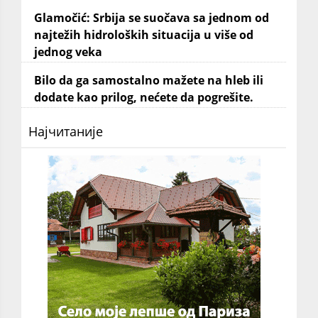
Glamočić: Srbija se suočava sa jednom od
najtežih hidroloških situacija u više od
jednog veka
Bilo da ga samostalno mažete na hleb ili
dodate kao prilog, nećete da pogrešite.
Најчитаније