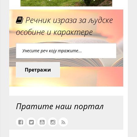
Речник израза за људске
особине и карактере
Претражи
Пратите наш портал