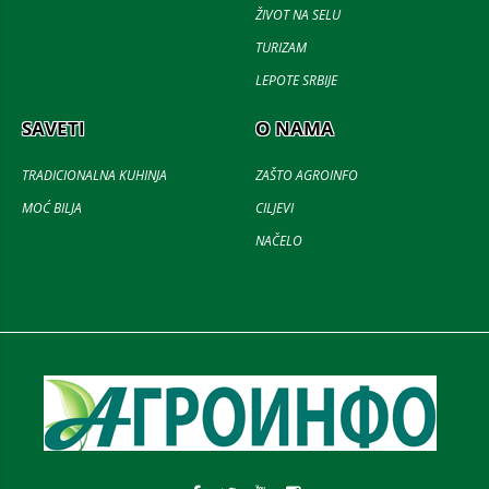
ŽIVOT NA SELU
TURIZAM
LEPOTE SRBIJE
SAVETI
O NAMA
TRADICIONALNA KUHINJA
ZAŠTO AGROINFO
MOĆ BILJA
CILJEVI
NAČELO