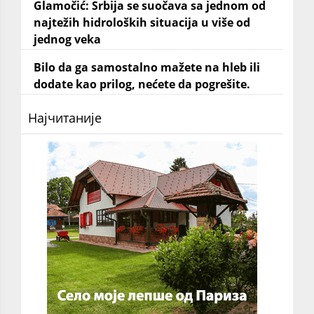
Glamočić: Srbija se suočava sa jednom od
najtežih hidroloških situacija u više od
jednog veka
Bilo da ga samostalno mažete na hleb ili
dodate kao prilog, nećete da pogrešite.
Најчитаније