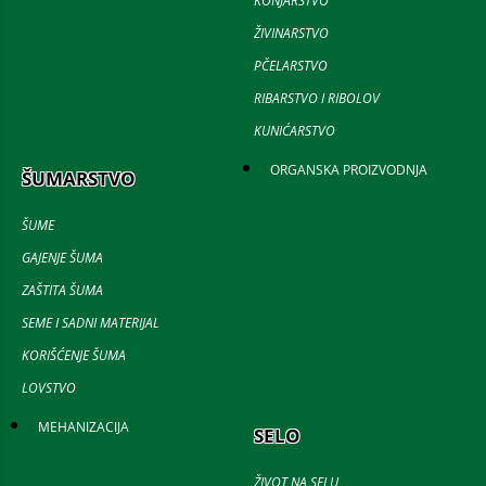
KONJARSTVO
ŽIVINARSTVO
PČELARSTVO
RIBARSTVO I RIBOLOV
KUNIĆARSTVO
ORGANSKA PROIZVODNJA
ŠUMARSTVO
ŠUME
GAJENJE ŠUMA
ZAŠTITA ŠUMA
SEME I SADNI MATERIJAL
KORIŠĆENJE ŠUMA
LOVSTVO
MEHANIZACIJA
SELO
ŽIVOT NA SELU