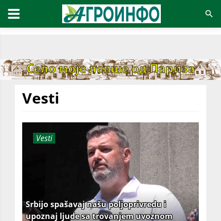
Vesti
Vesti
Srbijo spašavaj našu poljoprivredu i
upoznaj ljude sa trovanjem uvoznom