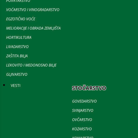
POVRTARSTVO
VOĆARSTVO I VINOGRADARSTVO
EGZOTIČNO VOĆE
MELIORACIJE I OBRADA ZEMLJIŠTA
HORTIKULTURA
LIVADARSTVO
ZAŠTITA BILJA
LEKOVITO I MEDONOSNO BILJE
GLJIVARSTVO
VESTI
STOČARSTVO
GOVEDARSTVO
SVINJARSTVO
OVČARSTVO
KOZARSTVO