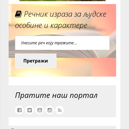
Речник израза за људске
особине и карактере
Претражи
Пратите наш портал