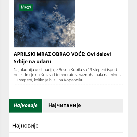
Vesti
APRILSKI MRAZ OBRAO VOĆE: Ovi delovi
Srbije na udaru
Najhladnija destinacija je Besna Kobila sa 13 stepeni ispod
nule, dok je na Kukavici temperatura vazduha pala na minus
11 stepeni, koliko je bila i na Kopaoniku.
Најновије
Најчитаније
Најновије