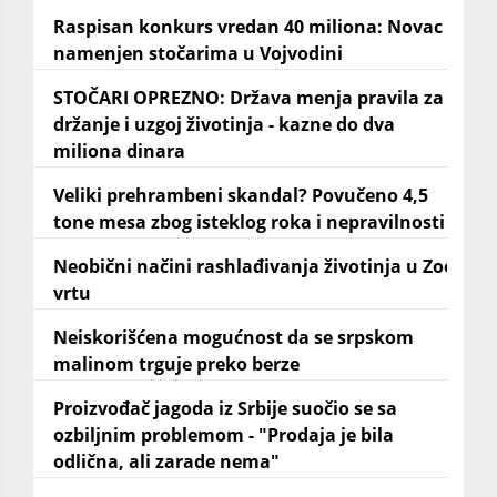
Raspisan konkurs vredan 40 miliona: Novac
namenjen stočarima u Vojvodini
STOČARI OPREZNO: Država menja pravila za
držanje i uzgoj životinja - kazne do dva
miliona dinara
Veliki prehrambeni skandal? Povučeno 4,5
tone mesa zbog isteklog roka i nepravilnosti
Neobični načini rashlađivanja životinja u Zoo
vrtu
Neiskorišćena mogućnost da se srpskom
malinom trguje preko berze
Proizvođač jagoda iz Srbije suočio se sa
ozbiljnim problemom - "Prodaja je bila
odlična, ali zarade nema"