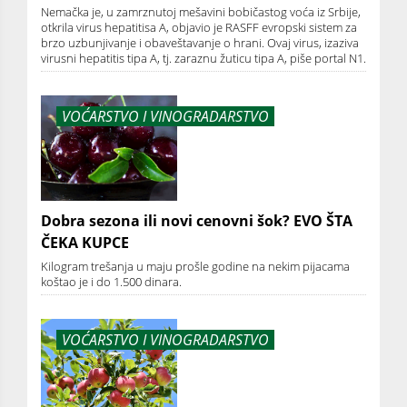
Nemačka je, u zamrznutoj mešavini bobičastog voća iz Srbije,
otkrila virus hepatitisa A, objavio je RASFF evropski sistem za
brzo uzbunjivanje i obaveštavanje o hrani. Ovaj virus, izaziva
virusni hepatitis tipa A, tj. zaraznu žuticu tipa A, piše portal N1.
VOĆARSTVO I VINOGRADARSTVO
Dobra sezona ili novi cenovni šok? EVO ŠTA
ČEKA KUPCE
Kilogram trešanja u maju prošle godine na nekim pijacama
koštao je i do 1.500 dinara.
VOĆARSTVO I VINOGRADARSTVO