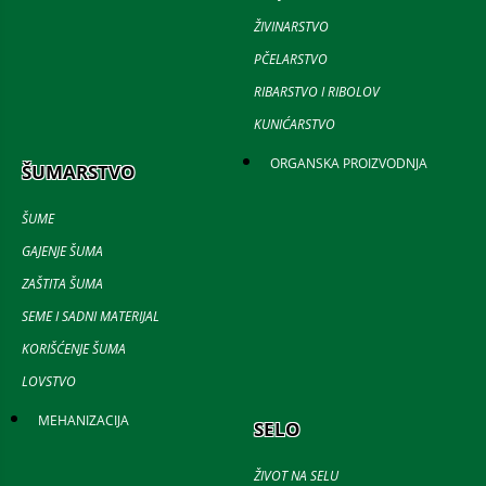
ŽIVINARSTVO
PČELARSTVO
RIBARSTVO I RIBOLOV
KUNIĆARSTVO
ORGANSKA PROIZVODNJA
ŠUMARSTVO
ŠUME
GAJENJE ŠUMA
ZAŠTITA ŠUMA
SEME I SADNI MATERIJAL
KORIŠĆENJE ŠUMA
LOVSTVO
MEHANIZACIJA
SELO
ŽIVOT NA SELU