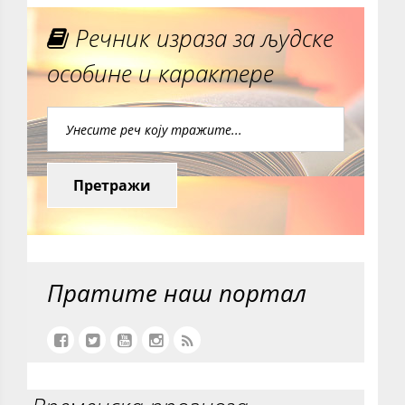
Речник израза за људске
особине и карактере
Претражи
Пратите наш портал