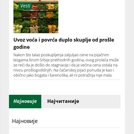
Vesti
Uvoz voća i povrća duplo skuplje od prošle
godine
Nakon što talas poskupljenja zaljuljao cene na pijačnim
tezgama širom Srbije prethodnih godina, ovog proleća može
se reći da je došlo do stagnacije i da je većina cena ostala na
nivou prošlogodišnjih. Na čačanskoj pijaci ponuda je kao i
obično jako bogata i šarenolika, ali ni potražnja nije mala.
Најновије
Најчитаније
Најновије