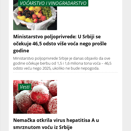
VOĆARSTVO I VINOGRADARSTVO
Ministarstvo poljoprivrede: U Srbiji se
očekuje 46,5 odsto više voća nego prošle
godine
Ministarstvo poljoprivrede Srbije je danas objavilo da ove
godine očekuje berbu od 1,5 i 1,6 miliona tona voća – 46,5
odsto veću nego 2025, ukoliko ne bude nepogoda.
Vesti
Nemačka otkrila virus hepatitisa A u
smrznutom voću iz Srbije