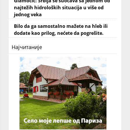
Glamočić: Srbija se suočava sa jednom od
najtežih hidroloških situacija u više od
jednog veka
Bilo da ga samostalno mažete na hleb ili
dodate kao prilog, nećete da pogrešite.
Најчитаније