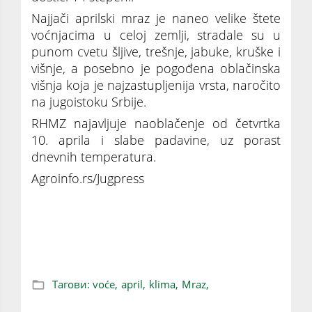
Najjači aprilski mraz je naneo velike štete
voćnjacima u celoj zemlji, stradale su u
punom cvetu šljive, trešnje, jabuke, kruške i
višnje, a posebno je pogođena oblačinska
višnja koja je najzastupljenija vrsta, naročito
na jugoistoku Srbije.
RHMZ najavljuje naoblačenje od četvrtka
10. aprila i slabe padavine, uz porast
dnevnih temperatura.
Agroinfo.rs/Jugpress
APRILSKI MRAZ OBRAO VOĆE: Ovi delovi
Srbije na udaru
Тагови:
voće,
april,
klima,
Mraz,