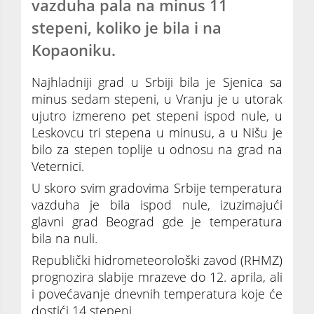
vazduha pala na minus 11
stepeni, koliko je bila i na
Kopaoniku.
Najhladniji grad u Srbiji bila je Sjenica sa
minus sedam stepeni, u Vranju je u utorak
ujutro izmereno pet stepeni ispod nule, u
Leskovcu tri stepena u minusu, a u Nišu je
bilo za stepen toplije u odnosu na grad na
Veternici.
U skoro svim gradovima Srbije temperatura
vazduha je bila ispod nule, izuzimajući
glavni grad Beograd gde je temperatura
bila na nuli.
Republički hidrometeorološki zavod (RHMZ)
prognozira slabije mrazeve do 12. aprila, ali
i povećavanje dnevnih temperatura koje će
dostići 14 stepeni.