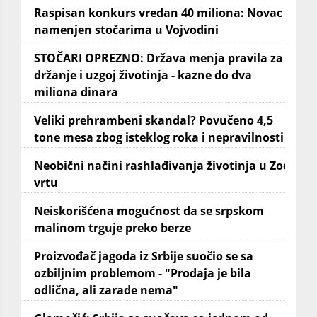
Raspisan konkurs vredan 40 miliona: Novac
namenjen stočarima u Vojvodini
STOČARI OPREZNO: Država menja pravila za
držanje i uzgoj životinja - kazne do dva
miliona dinara
Veliki prehrambeni skandal? Povučeno 4,5
tone mesa zbog isteklog roka i nepravilnosti
Neobični načini rashlađivanja životinja u Zoo
vrtu
Neiskorišćena mogućnost da se srpskom
malinom trguje preko berze
Proizvođač jagoda iz Srbije suočio se sa
ozbiljnim problemom - "Prodaja je bila
odlična, ali zarade nema"