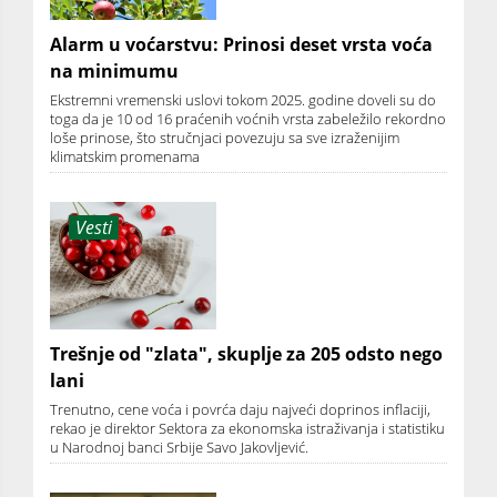
Alarm u voćarstvu: Prinosi deset vrsta voća
na minimumu
Ekstremni vremenski uslovi tokom 2025. godine doveli su do
toga da je 10 od 16 praćenih voćnih vrsta zabeležilo rekordno
loše prinose, što stručnjaci povezuju sa sve izraženijim
klimatskim promenama
Vesti
Trešnje od "zlata", skuplje za 205 odsto nego
lani
Trenutno, cene voća i povrća daju najveći doprinos inflaciji,
rekao je direktor Sektora za ekonomska istraživanja i statistiku
u Narodnoj banci Srbije Savo Jakovljević.