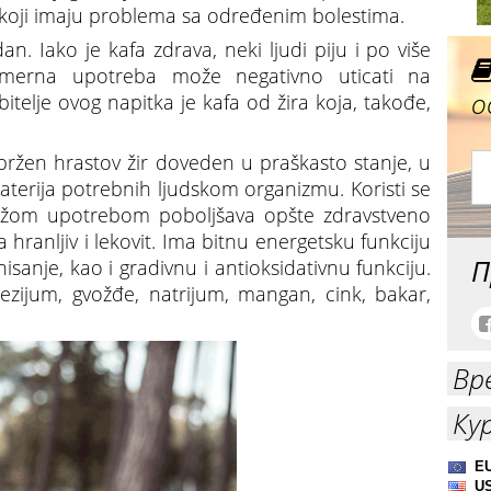
koji imaju problema sa određenim bolestima.
 Iako je kafa zdrava, neki ljudi piju i po više
merna upotreba može negativno uticati na
о
itelje ovog napitka je kafa od žira koja, takođe,
ržen hrastov žir doveden u praškasto stanje, u
aterija potrebnih ljudskom organizmu. Koristi se
užom upotrebom poboljšava opšte zdravstveno
hranljiv i lekovit. Ima bitnu energetsku funkciju
П
sanje, kao i gradivnu i antioksidativnu funkciju.
nezijum, gvožđe, natrijum, mangan, cink, bakar,
Вр
Ку