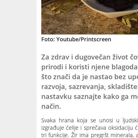
Foto: Youtube/Printscreen
Za zdrav i dugovečan život č
prirodi i koristi njene blagoda
što znači da je nastao bez u
razvoja, sazrevanja, skladište
nastavku saznajte kako ga mo
način.
Svaka hrana koja se unosi u ljudski
izgrađuje ćelije i sprečava oksidaciju 
tri funkcije. Žir ima pregršt minerala