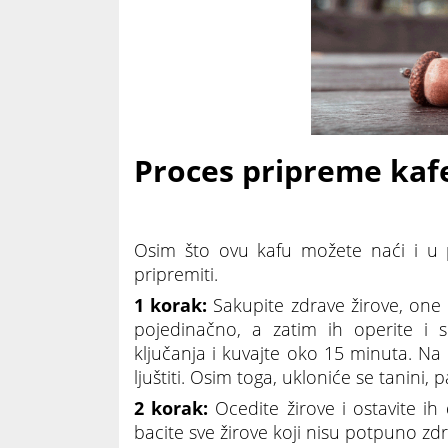
Proces pripreme kafe
Osim što ovu kafu možete naći i u 
pripremiti.
1 korak:
Sakupite zdrave žirove, one ko
pojedinačno, a zatim ih operite i s
ključanja i kuvajte oko 15 minuta. Na 
ljuštiti. Osim toga, ukloniće se tanini, p
2 korak:
Ocedite žirove i ostavite ih
bacite sve žirove koji nisu potpuno zdr