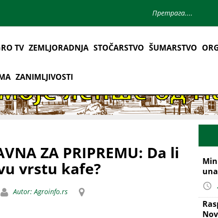
RO TV
ZEMLJORADNJA
STOČARSTVO
ŠUMARSTVO
ORG
AMA
ZANIMLJIVOSTI
AVNA ZA PRIPREMU: Da li
Mini
vu vrstu kafe?
una
Autor: Agroinfo.rs
Ras
Nov