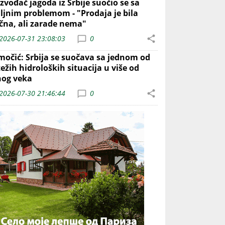
zvođač jagoda iz Srbije suočio se sa
iljnim problemom - "Prodaja je bila
ična, ali zarade nema"
2026-07-31 23:08:03
0
močić: Srbija se suočava sa jednom od
ežih hidroloških situacija u više od
nog veka
2026-07-30 21:46:44
0