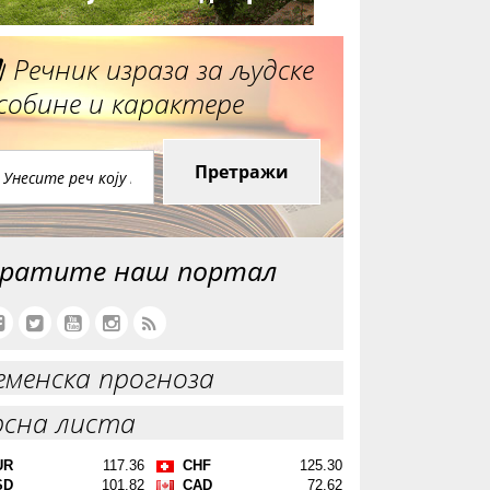
Речник израза за људске
собине и карактере
Претражи
ратите наш портал
еменска прогноза
рсна листа