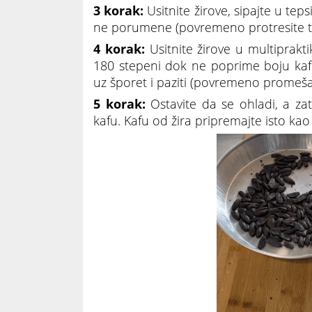
3 korak:
Usitnite žirove, sipajte u tep
ne porumene (povremeno protresite tep
4 korak:
Usitnite žirove u multiprakti
180 stepeni dok ne poprime boju kafe
uz šporet i paziti (povremeno promešat
5 korak:
Ostavite da se ohladi, a zat
kafu. Kafu od žira pripremajte isto kao