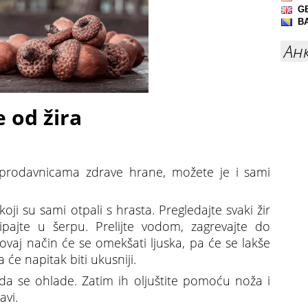
Ан
 od žira
prodavnicama zdrave hrane, možete je i sami
ji su sami otpali s hrasta. Pregledajte svaki žir
ipajte u šerpu. Prelijte vodom, zagrevajte do
ovaj način će se omekšati ljuska, pa će se lakše
a će napitak biti ukusniji.
 da se ohlade. Zatim ih oljuštite pomoću noža i
avi.