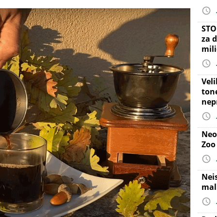
STO
za d
mil
Vel
ton
nep
Neo
Zoo
Nei
mal