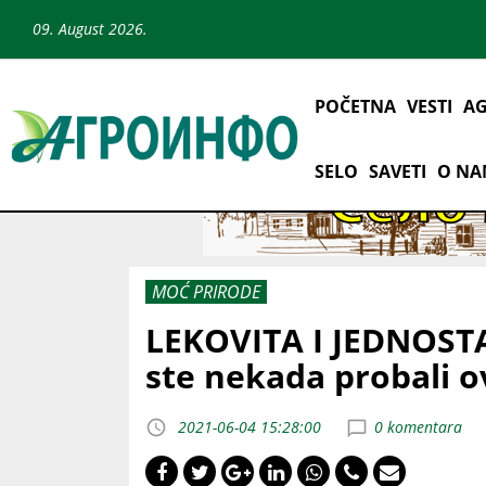
09. August 2026.
POČETNA
VESTI
AG
SELO
SAVETI
O N
MOĆ PRIRODE
LEKOVITA I JEDNOST
ste nekada probali o
2021-06-04 15:28:00
0 komentara