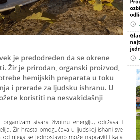
Proi
ozb
odl
Gla
najt
jed
ovek je predodređen da se okrene
ti. Žir je prirodan, organski proizvod,
potrebe hemijskih preparata u toku
nja i prerade za ljudsku ishranu. U
žete koristiti na nesvakidašnji
 organizam stvara životnu energiju, održava i
ćelija. Žir hrasta omogućava u ljudskoj ishani sve
, a od njega se jednostavno može napraviti i kafa