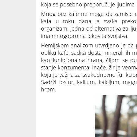
koja se posebno preporučuje ljudima 
Mnog bez kafe ne mogu da zamisle dan.
kafa u toku dana, a svaka preko
organizam. Jedna od alternativa za ljub
ima mnogobrojna lekovita svojstva.
Hemijskom analizom utvrdjeno je da p
obliku kafe, sadrži dosta mineralnih m
kao funkcionalna hrana, čijom se d
stanje konzumenta. Inače, žir je veoma 
koja je važna za svakodnevno funkcioni
Sadrži fosfor, kalijum, kalcijum, mag
hrom.