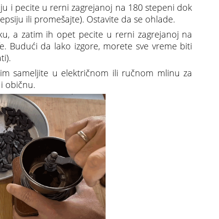
siju i pecite u rerni zagrejanoj na 180 stepeni dok
siju ili promešajte). Ostavite da se ohlade.
ku, a zatim ih opet pecite u rerni zagrejanoj na
. Budući da lako izgore, morete sve vreme biti
i).
im sameljite u električnom ili ručnom mlinu za
 i običnu.