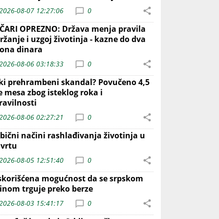
2026-08-07 12:27:06
0
ČARI OPREZNO: Država menja pravila
ržanje i uzgoj životinja - kazne do dva
iona dinara
2026-08-06 03:18:33
0
iki prehrambeni skandal? Povučeno 4,5
e mesa zbog isteklog roka i
ravilnosti
2026-08-06 02:27:21
0
bični načini rashlađivanja životinja u
 vrtu
2026-08-05 12:51:40
0
skorišćena mogućnost da se srpskom
inom trguje preko berze
2026-08-03 15:41:17
0