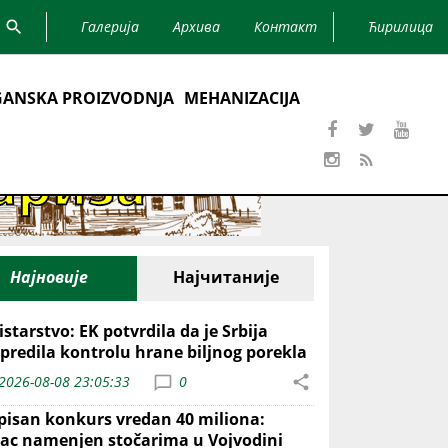
Галерија
Архива
Контакт
Ћирилица
ANSKA PROIZVODNJA
MEHANIZACIJA
Најновије
Најчитаније
starstvo: EK potvrdila da je Srbija
predila kontrolu hrane biljnog porekla
2026-08-08 23:05:33
0
pisan konkurs vredan 40 miliona:
ac namenjen stočarima u Vojvodini