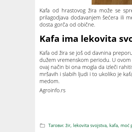
Kafa od hrastovog žira može se spre
prilagodjava dodavanjem šećera ili me
dosta gorča od obične.
Kafa ima lekovita sv
Kafa od žira se još od davnina preporu
dužem vremenskom periodu. U ovom slu
ovaj način bi ona mogla da izleči rahi
mršavih i slabih ljudi i to ukoliko je 
medom.
Agroinfo.rs
LEKOVITA I JEDNOSTAVNA ZA PRIPREMU: D
Тагови:
žir,
lekovita svojstva,
kafa,
moć p