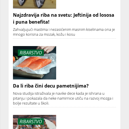
Najzdravija riba na svetu: Jeftinija od lososa
i puna benefita!
Zahvaljujući mastima i nezasićenim masnim kiselinama ona je
mnogo korisna za mozak, kožu i kosu
RIBARSTVO
Da li riba čini decu pametnijima?
Nova studija istraživala je navike dece kada je ishrana u
pitanju i pokazala da neke namirnice utiču na razvoj mozga i
bolje rezultate u školi.
RIBARSTVO