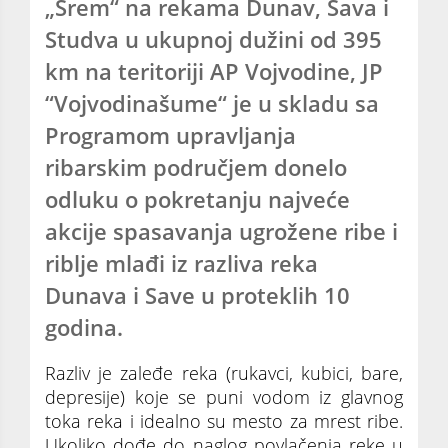
„Srem“ na rekama Dunav, Sava i
Studva u ukupnoj dužini od 395
km na teritoriji AP Vojvodine, JP
“Vojvodinašume“ je u skladu sa
Programom upravljanja
ribarskim područjem donelo
odluku o pokretanju najveće
akcije spasavanja ugrožene ribe i
riblje mlađi iz razliva reka
Dunava i Save u proteklih 10
godina.
Razliv je zaleđe reka (rukavci, kubici, bare,
depresije) koje se puni vodom iz glavnog
toka reka i idealno su mesto za mrest ribe.
Ukoliko dođe do naglog povlačenja reke u