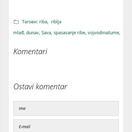
Тагови:
riba,
riblja
mlađ,
dunav,
Sava,
spasavanje ribe,
vojvodinašume,
Komentari
Ostavi komentar