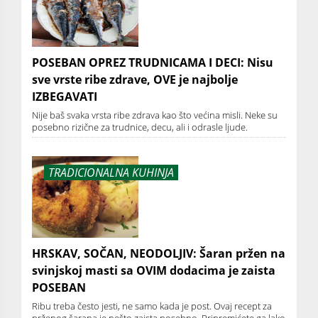
POSEBAN OPREZ TRUDNICAMA I DECI: Nisu
sve vrste ribe zdrave, OVE je najbolje
IZBEGAVATI
Nije baš svaka vrsta ribe zdrava kao što većina misli. Neke su
posebno rizične za trudnice, decu, ali i odrasle ljude.
TRADICIONALNA KUHINJA
HRSKAV, SOČAN, NEODOLJIV: Šaran pržen na
svinjskoj masti sa OVIM dodacima je zaista
POSEBAN
Ribu treba često jesti, ne samo kada je post. Ovaj recept za
prženog šarana je nešto zaista posebno. Pripremićete ga lako