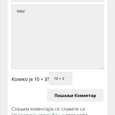
Колико је 10 + 3?
Пошаљи Коментар
Слањем коментара се слажете са
Правилима коришћења
овог сајта.