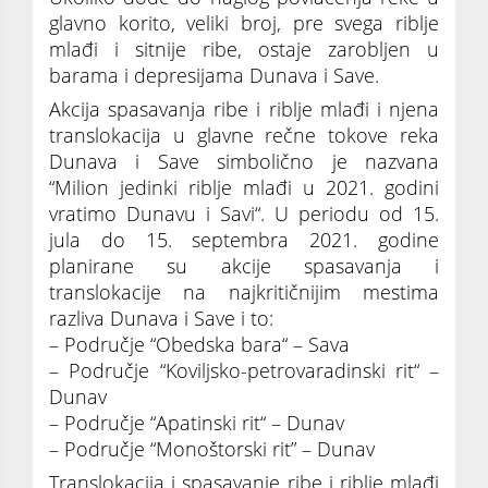
glavno korito, veliki broj, pre svega riblje
mlađi i sitnije ribe, ostaje zarobljen u
barama i depresijama Dunava i Save.
Akcija spasavanja ribe i riblje mlađi i njena
translokacija u glavne rečne tokove reka
Dunava i Save simbolično je nazvana
“Milion jedinki riblje mlađi u 2021. godini
vratimo Dunavu i Savi“. U periodu od 15.
jula do 15. septembra 2021. godine
planirane su akcije spasavanja i
translokacije na najkritičnijim mestima
razliva Dunava i Save i to:
– Područje “Obedska bara“ – Sava
– Područje “Koviljsko-petrovaradinski rit“ –
Dunav
– Područje “Apatinski rit“ – Dunav
– Područje “Monoštorski rit” – Dunav
Translokacija i spasavanje ribe i riblje mlađi