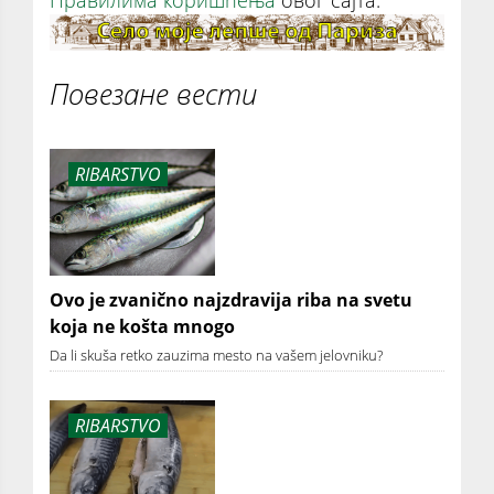
Повезане вести
RIBARSTVO
Ovo je zvanično najzdravija riba na svetu
koja ne košta mnogo
Da li skuša retko zauzima mesto na vašem jelovniku?
RIBARSTVO