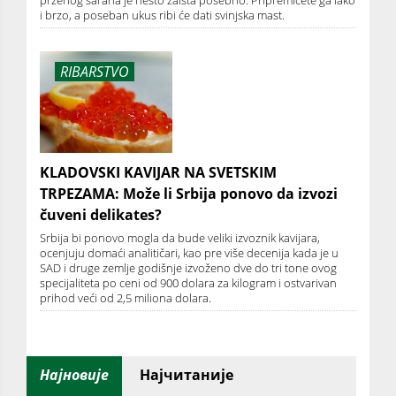
i brzo, a poseban ukus ribi će dati svinjska mast.
RIBARSTVO
KLADOVSKI KAVIJAR NA SVETSKIM
TRPEZAMA: Može li Srbija ponovo da izvozi
čuveni delikates?
Srbija bi ponovo mogla da bude veliki izvoznik kavijara,
ocenjuju domaći analitičari, kao pre više decenija kada je u
SAD i druge zemlje godišnje izvoženo dve do tri tone ovog
specijaliteta po ceni od 900 dolara za kilogram i ostvarivan
prihod veći od 2,5 miliona dolara.
Најновије
Најчитаније