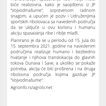
biće realizovna, kako je saopšteno iz JP
“Vojvodinašume“, sopstvenom radnom
snagom, a upućen je poziv i Udruženjima
sportskih ribolovaca sa navedenih područja
da se uključe u ovu korisnu i humanu
akciju spasavanja ribe i riblje mlađi.
Planirano je da se u periodu od 15. jula do
15. septembra 2021. godine na navedenim
područjma realizuje humano i bezbedno
hvatanje i njihova translokacija do glavnih
tokova Dunava i Save, a ukoliko se pokaže
potreba, akcija će biti proširena i na druga
ribolovna područja kojima gazduje JP
“Vojvodinašume“.
Agroinfo.rs/agrotv.net
Spasavanje ugrožene ribe i riblje mlađi iz
razliva Dunava i Save