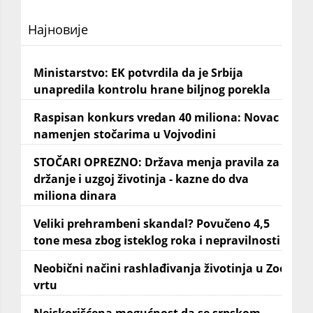
Најновије
Ministarstvo: EK potvrdila da je Srbija
unapredila kontrolu hrane biljnog porekla
Raspisan konkurs vredan 40 miliona: Novac
namenjen stočarima u Vojvodini
STOČARI OPREZNO: Država menja pravila za
držanje i uzgoj životinja - kazne do dva
miliona dinara
Veliki prehrambeni skandal? Povučeno 4,5
tone mesa zbog isteklog roka i nepravilnosti
Neobični načini rashlađivanja životinja u Zoo
vrtu