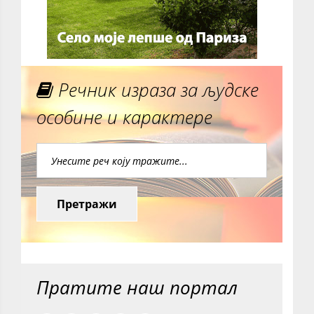
Речник израза за људске
особине и карактере
Претражи
Пратите наш портал