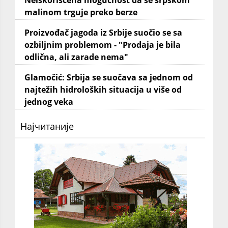
Neiskorišćena mogućnost da se srpskom
malinom trguje preko berze
Proizvođač jagoda iz Srbije suočio se sa
ozbiljnim problemom - "Prodaja je bila
odlična, ali zarade nema"
Glamočić: Srbija se suočava sa jednom od
najtežih hidroloških situacija u više od
jednog veka
Најчитаније