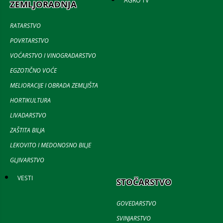
AGRO TV
ZEMLJORADNJA
RATARSTVO
POVRTARSTVO
VOĆARSTVO I VINOGRADARSTVO
EGZOTIČNO VOĆE
MELIORACIJE I OBRADA ZEMLJIŠTA
HORTIKULTURA
LIVADARSTVO
ZAŠTITA BILJA
LEKOVITO I MEDONOSNO BILJE
GLJIVARSTVO
VESTI
STOČARSTVO
GOVEDARSTVO
SVINJARSTVO